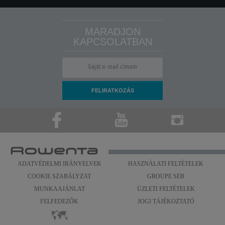
MARADJON
KAPCSOLATBAN
ADATVÉDELMI IRÁNYELVEK
HASZNÁLATI FELTÉTELEK
COOKIE SZABÁLYZAT
GROUPE SEB
MUNKAAJÁNLAT
ÜZLETI FELTÉTELEK
FELFEDEZŐK
JOGI TÁJÉKOZTATÓ