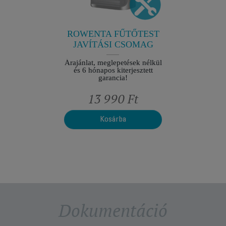
ések nélkül
Árajánlat,
jesztett
és 6 hó
ROWENTA FŰTŐTEST
JAVÍTÁSI CSOMAG
Árajánlat, meglepetések nélkül
és 6 hónapos kiterjesztett
garancia!
Ft
13 990 Ft
1
Kosárba
Dokumentáció