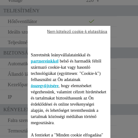
Voltage
220 V
TELJESÍTMÉNY
Hőtőventillátor
Ideális szobaméret (m2)
30
Nem kötelező cookie-k elutasítása
Teljesítmény
2200-2400 W
BIZTONSÁG
Szeretnénk leányvállalatainkkal és
partnereinkkel
belső és harmadik féltől
Automatikus kikapcsolás
származó cookie-kat vagy hasonló
technológiákat (együttesen: "Cookie-k")
Állandó láng
felhasználni az Ön adatainak
Kezelőpanel borítása
összegyűjtésére
, hogy elemzéseket
végezhessünk, valamint célzott hirdetéseket
21 – fürdőszobai
IP
és tartalmakat biztosíthassunk az Ön
használatra
érdeklődései és online tevékenységei
KÉNYELEM A HASZNÁLATBAN
alapján, és lehetőséget teremthessünk a
tartalmak közösségi médiában történő
Falra szerelhető
NEM
megosztására.
Termosztát
Mechanikus
A fentieket a "Minden cookie elfogadása"