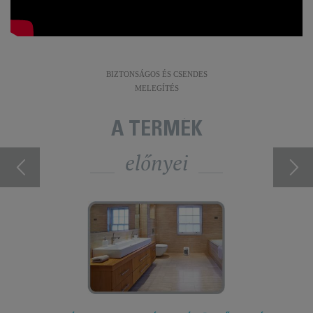
BIZTONSÁGOS ÉS CSENDES
MELEGÍTÉS
A TERMÉK
előnyei