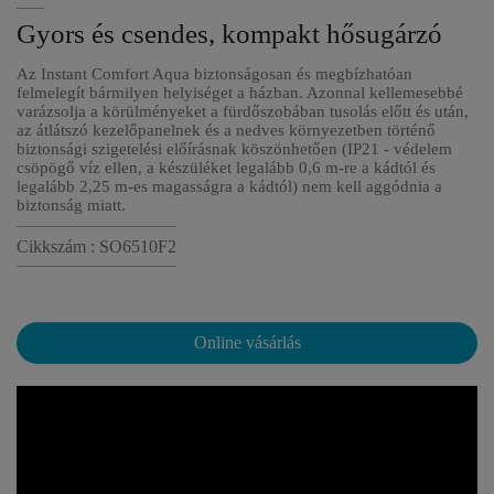
Gyors és csendes, kompakt hősugárzó
Az Instant Comfort Aqua biztonságosan és megbízhatóan
felmelegít bármilyen helyiséget a házban. Azonnal kellemesebbé
varázsolja a körülményeket a fürdőszobában tusolás előtt és után,
az átlátszó kezelőpanelnek és a nedves környezetben történő
biztonsági szigetelési előírásnak köszönhetően (IP21 - védelem
csöpögő víz ellen, a készüléket legalább 0,6 m-re a kádtól és
legalább 2,25 m-es magasságra a kádtól) nem kell aggódnia a
biztonság miatt.
Cikkszám : SO6510F2
Online vásárlás