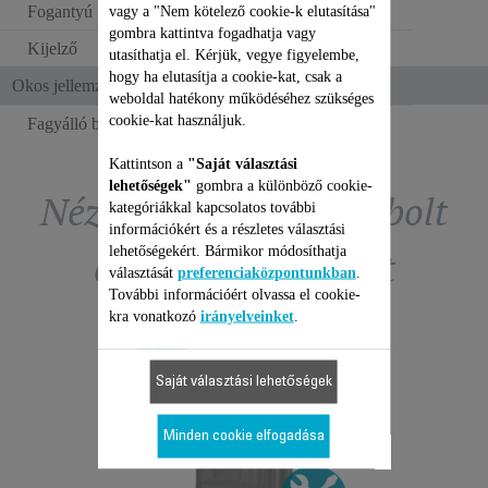
Fogantyú
vagy a "Nem kötelező cookie-k elutasítása"
gombra kattintva fogadhatja vagy
Kijelző
NEM
utasíthatja el. Kérjük, vegye figyelembe,
hogy ha elutasítja a cookie-kat, csak a
Okos jellemzők
weboldal hatékony működéséhez szükséges
cookie-kat használjuk.
Fagyálló biztosíték
Kattintson a
"Saját választási
lehetőségek"
gombra a különböző cookie-
Nézze meg a tartozékbolt
kategóriákkal kapcsolatos további
információkért és a részletes választási
lehetőségekért. Bármikor módosíthatja
exkluzív ajánlatait
választását
preferenciaközpontunkban
.
További információért olvassa el cookie-
kra vonatkozó
irányelveinket
.
Saját választási lehetőségek
TŐTEST
ROWEN
Minden cookie elfogadása
SOMAG
JAVÍ