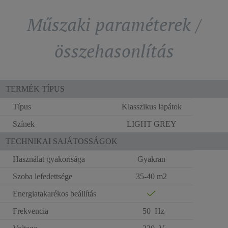
Műszaki paraméterek /
összehasonlítás
TERMÉK TÍPUS
Típus
Klasszikus lapátok
Színek
LIGHT GREY
TECHNIKAI SAJÁTOSSÁGOK
Használat gyakorisága
Gyakran
Szoba lefedettsége
35-40 m2
Energiatakarékos beállítás
Frekvencia
50 Hz