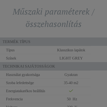
Műszaki paraméterek /
összehasonlítás
TERMÉK TÍPUS
Típus
Klasszikus lapátok
Színek
LIGHT GREY
TECHNIKAI SAJÁTOSSÁGOK
Használat gyakorisága
Gyakran
Szoba lefedettsége
35-40 m2
Energiatakarékos beállítás
Frekvencia
50 Hz