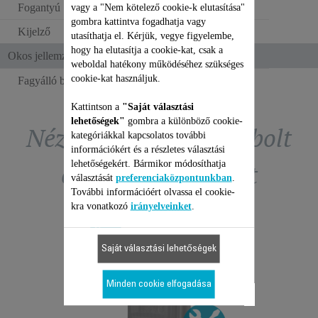
Fogantyú
vagy a "Nem kötelező cookie-k elutasítása"
gombra kattintva fogadhatja vagy
Kijelző
NEM
utasíthatja el. Kérjük, vegye figyelembe,
hogy ha elutasítja a cookie-kat, csak a
Okos jellemzők
weboldal hatékony működéséhez szükséges
cookie-kat használjuk.
Fagyálló biztosíték
Kattintson a
"Saját választási
lehetőségek"
gombra a különböző cookie-
Nézze meg a tartozékbolt
kategóriákkal kapcsolatos további
információkért és a részletes választási
lehetőségekért. Bármikor módosíthatja
exkluzív ajánlatait
választását
preferenciaközpontunkban
.
További információért olvassa el cookie-
kra vonatkozó
irányelveinket
.
Saját választási lehetőségek
TŐTEST
ROWEN
Minden cookie elfogadása
SOMAG
JAVÍ