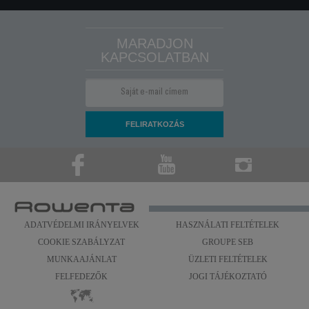
MARADJON
KAPCSOLATBAN
ADATVÉDELMI IRÁNYELVEK
HASZNÁLATI FELTÉTELEK
COOKIE SZABÁLYZAT
GROUPE SEB
MUNKAAJÁNLAT
ÜZLETI FELTÉTELEK
FELFEDEZŐK
JOGI TÁJÉKOZTATÓ