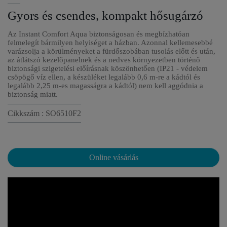
Gyors és csendes, kompakt hősugárzó
Az Instant Comfort Aqua biztonságosan és megbízhatóan
felmelegít bármilyen helyiséget a házban. Azonnal kellemesebbé
varázsolja a körülményeket a fürdőszobában tusolás előtt és után,
az átlátszó kezelőpanelnek és a nedves környezetben történő
biztonsági szigetelési előírásnak köszönhetően (IP21 - védelem
csöpögő víz ellen, a készüléket legalább 0,6 m-re a kádtól és
legalább 2,25 m-es magasságra a kádtól) nem kell aggódnia a
biztonság miatt.
Cikkszám : SO6510F2
Online vásárlás