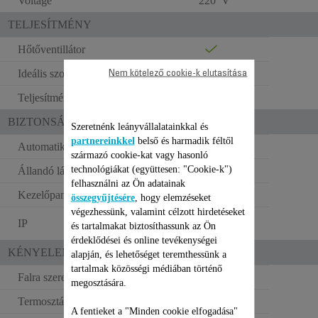
Voltage
220 V
TELJESÍTMÉNY
Hőtőventillátor
Ideális szobaméret (m2)
30
Nem kötelező cookie-k elutasítása
Teljesítmény
2200-2400 W
BIZTONSÁG
Szeretnénk leányvállalatainkkal és
partnereinkkel
belső és harmadik féltől
Automatikus kikapcsolás
származó cookie-kat vagy hasonló
technológiákat (együttesen: "Cookie-k")
Állandó láng
felhasználni az Ön adatainak
Kezelőpanel borítása
összegyűjtésére
, hogy elemzéseket
végezhessünk, valamint célzott hirdetéseket
21 – fürdőszobai
IP
és tartalmakat biztosíthassunk az Ön
használatra
érdeklődései és online tevékenységei
KÉNYELEM A HASZNÁLATBAN
alapján, és lehetőséget teremthessünk a
tartalmak közösségi médiában történő
Falra szerelhető
NEM
megosztására.
Termosztát
Mechanikus
A fentieket a "Minden cookie elfogadása"