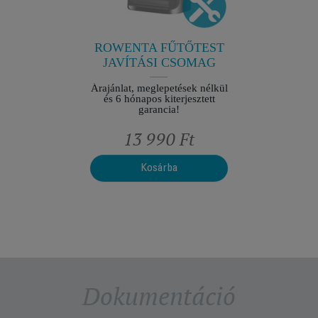
ések nélkül
Árajánlat,
jesztett
és 6 hó
ROWENTA FŰTŐTEST
JAVÍTÁSI CSOMAG
Árajánlat, meglepetések nélkül
és 6 hónapos kiterjesztett
garancia!
Ft
13 990 Ft
1
Kosárba
Dokumentáció