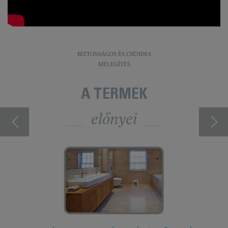
BIZTONSÁGOS ÉS CSENDES
MELEGÍTÉS
A TERMÉK
előnyei