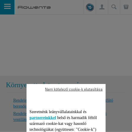
Környezettudatos tervezés
Nem kötelező cookie-k elutasítása
Rendelete környezettudatos tervezés 2015/1188 helyiségfűtő
berendezések
Szeretnénk leányvállalatainkkal és
Rendelete környezettudatos tervezés 206/2012 háztartási
partnereinkkel
belső és harmadik féltől
ventilátorok
származó cookie-kat vagy hasonló
technológiákat (együttesen: "Cookie-k")