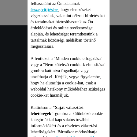
felhasználni az Ön adatainak
összegyűjtésére
, hogy elemzéseket
végezhessünk, valamint célzott hirdetéseket
és tartalmakat biztosíthassunk az Ön
érdeklődései és online tevékenységei
FOGYASZTÓI
alapján, és lehetőséget teremthessünk a
tartalmak közösségi médiában történő
megosztására.
szolgáltatások
A fentieket a "Minden cookie elfogadása"
vagy a "Nem kötelező cookie-k elutasítása"
gombra kattintva fogadhatja vagy
utasíthatja el. Kérjük, vegye figyelembe,
GARANCIA
hogy ha elutasítja a cookie-kat, csak a
weboldal hatékony működéséhez szükséges
JAVÍTÁS
cookie-kat használjuk.
FELHASZNÁLÓI ÚTMUTATÓ
Kattintson a
"Saját választási
GYAKORI KÉRDÉSEK
lehetőségek"
gombra a különböző cookie-
kategóriákkal kapcsolatos további
KAPCSOLAT
információkért és a részletes választási
lehetőségekért. Bármikor módosíthatja