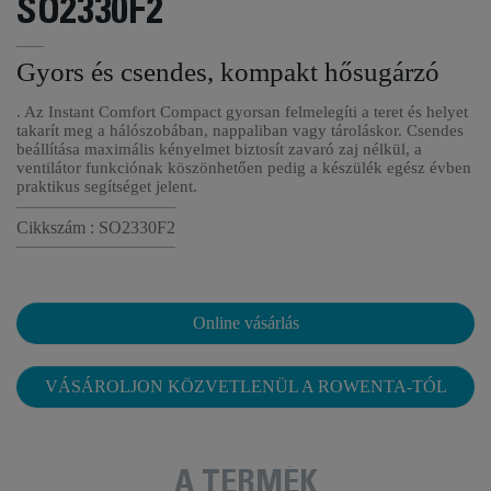
SO2330F2
Gyors és csendes, kompakt hősugárzó
. Az Instant Comfort Compact gyorsan felmelegíti a teret és helyet
takarít meg a hálószobában, nappaliban vagy tároláskor. Csendes
beállítása maximális kényelmet biztosít zavaró zaj nélkül, a
ventilátor funkciónak köszönhetően pedig a készülék egész évben
praktikus segítséget jelent.
Cikkszám : SO2330F2
Online vásárlás
VÁSÁROLJON KÖZVETLENÜL A ROWENTA-TÓL
A TERMÉK