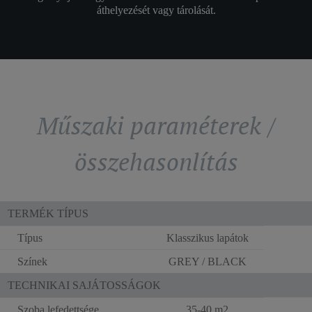
áthelyezését vagy tárolását.
Műszaki paraméterek /
összehasonlítás
TERMÉK TÍPUS
Típus
Klasszikus lapátok
Színek
GREY / BLACK
TECHNIKAI SAJÁTOSSÁGOK
Szoba lefedettsége
35-40 m2