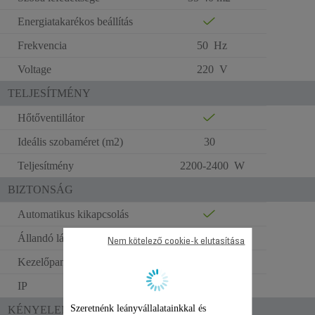
Energiatakarékos beállítás
Frekvencia
50 Hz
Voltage
220 V
TELJESÍTMÉNY
Hőtőventillátor
Ideális szobaméret (m2)
30
Teljesítmény
2200-2400 W
BIZTONSÁG
Automatikus kikapcsolás
Állandó láng
Nem kötelező cookie-k elutasítása
Kezelőpanel borítása
IP
20
Szeretnénk leányvállalatainkkal és
KÉNYELEM A HASZNÁLATBAN