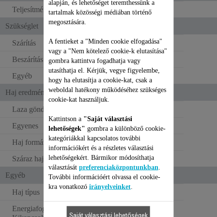
alapján, és lehetőséget teremthessünk a
Teljesítmény
630-750W W
tartalmak közösségi médiában történő
megosztására.
Szükséglet
A fentieket a "Minden cookie elfogadása"
Szárítás
vagy a "Nem kötelező cookie-k elutasítása"
Beszárítás
gombra kattintva fogadhatja vagy
utasíthatja el. Kérjük, vegye figyelembe,
Egyéb
hogy ha elutasítja a cookie-kat, csak a
weboldal hatékony működéséhez szükséges
Haj eredmények
cookie-kat használjuk.
Laza göndör
Kattintson a
"Saját választási
Egyenes
lehetőségek"
gombra a különböző cookie-
kategóriákkal kapcsolatos további
Haj formázása
információkért és a részletes választási
lehetőségekért. Bármikor módosíthatja
Száraz haj formázása
választását
preferenciaközpontunkban
.
Egyéb
További információért olvassa el cookie-
kra vonatkozó
irányelveinket
.
Haj típus
Nedves haj
Energiafogyasztás -
0 W
Saját választási lehetőségek