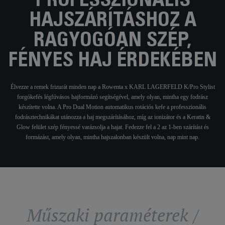
PROFESSZIONÁLIS
HAJSZÁRÍTÁSHOZ A
RAGYOGÓAN SZÉP,
FÉNYES HAJ ÉRDEKÉBEN
Élvezze a remek frizurát minden nap a Rowenta x KARL LAGERFELD K/Pro Stylist
forgókefés légfúvásos hajformázó segítségével, amely olyan, mintha egy fodrász
készítette volna. A Pro Dual Motion automatikus rotációs kefe a professzionális
fodrásztechnikákat utánozza a haj megszárításához, míg az ionizátor és a Keratin &
Glow felület szép fényessé varázsolja a hajat. Fedezze fel a 2 az 1-ben szárítást és
formázást, amely olyan, mintha hajszalonban készült volna, nap mint nap.
Műszaki paraméterek /