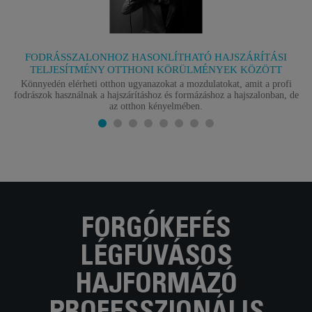
FODRÁSSZALONHOZ HASONLÍTHATÓ HAJSZÁRÍTÁSI
TELJESÍTMÉNY OTTHONI KÖRÜLMÉNYEK KÖZÖTT
Könnyedén elérheti otthon ugyanazokat a mozdulatokat, amit a profi
fodrászok használnak a hajszárításhoz és formázáshoz a hajszalonban, de
az otthon kényelmében.
FORGÓKEFÉS
LÉGFÚVÁSOS
HAJFORMÁZÓ