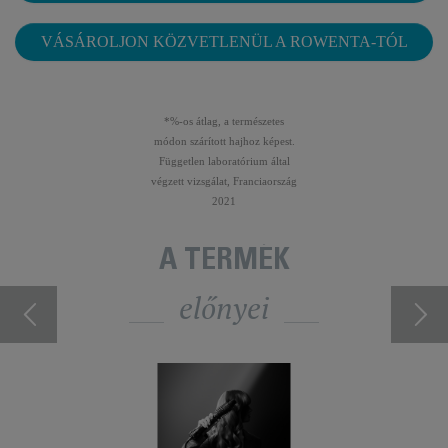
VÁSÁROLJON KÖZVETLENÜL A ROWENTA-TÓL
*%-os átlag, a természetes
módon szárított hajhoz képest.
Független laboratórium által
végzett vizsgálat, Franciaország
2021
A TERMÉK
előnyei