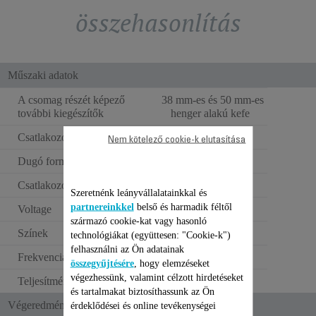
összehasonlítás
Műszaki adatok
A csomag részét képező
38 mm-es és 50 mm-es
további kiegészítők
henger alakú kefe
Csatlakozó színe
Fekete
Nem kötelező cookie-k elutasítása
Dugó formája
Egyenes dugó
Csatlakozóaljzat típusa
Európai
Szeretnénk leányvállalatainkkal és
partnereinkkel
belső és harmadik féltől
Voltage
220–240 V
származó cookie-kat vagy hasonló
Színek
Fekete és piros
technológiákat (együttesen: "Cookie-k")
felhasználni az Ön adatainak
Frekvencia
50–60 Hz
összegyűjtésére
, hogy elemzéseket
végezhessünk, valamint célzott hirdetéseket
Teljesítmény
630-750 W
és tartalmakat biztosíthassunk az Ön
Végeredmény/ Használat
érdeklődései és online tevékenységei