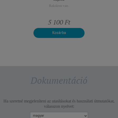
Raktáron van.
t
5 100 Ft
Kosárba
Dokumentáció
Ha szeretné megjeleníteni az utasításokat és használati útmutatókat,
válasszon nyelvet: