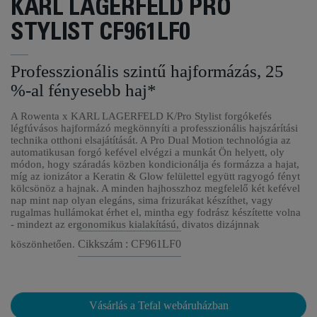
KARL LAGERFELD PRO
STYLIST CF961LF0
Professzionális szintű hajformázás, 25
%-al fényesebb haj*
A Rowenta x KARL LAGERFELD K/Pro Stylist forgókefés
légfúvásos hajformázó megkönnyíti a professzionális hajszárítási
technika otthoni elsajátítását. A Pro Dual Motion technológia az
automatikusan forgó kefével elvégzi a munkát Ön helyett, oly
módon, hogy száradás közben kondicionálja és formázza a hajat,
míg az ionizátor a Keratin & Glow felülettel együtt ragyogó fényt
kölcsönöz a hajnak. A minden hajhosszhoz megfelelő két kefével
nap mint nap olyan elegáns, sima frizurákat készíthet, vagy
rugalmas hullámokat érhet el, mintha egy fodrász készítette volna
- mindezt az ergonomikus kialakítású, divatos dizájnnak
Cikkszám : CF961LF0
köszönhetően.
Vásárlás a Tefal webáruházban