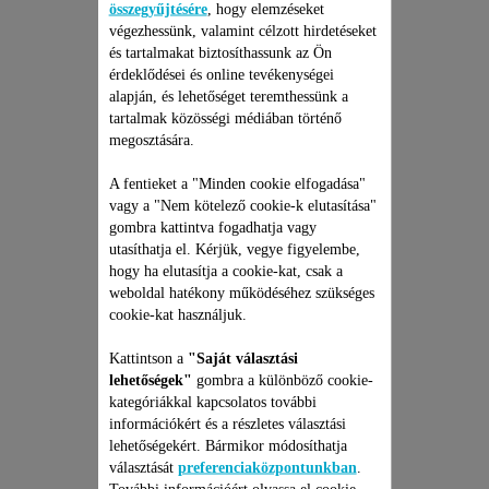
összegyűjtésére
, hogy elemzéseket
végezhessünk, valamint célzott hirdetéseket
és tartalmakat biztosíthassunk az Ön
érdeklődései és online tevékenységei
alapján, és lehetőséget teremthessünk a
tartalmak közösségi médiában történő
megosztására.
KEFE, 38 MM: CS-
10000680
A fentieket a "Minden cookie elfogadása"
vagy a "Nem kötelező cookie-k elutasítása"
Professzionális eredmény
gombra kattintva fogadhatja vagy
Raktáron van.
utasíthatja el. Kérjük, vegye figyelembe,
hogy ha elutasítja a cookie-kat, csak a
weboldal hatékony működéséhez szükséges
cookie-kat használjuk.
5 100 Ft
Kattintson a
"Saját választási
Kosárba
lehetőségek"
gombra a különböző cookie-
kategóriákkal kapcsolatos további
információkért és a részletes választási
lehetőségekért. Bármikor módosíthatja
választását
preferenciaközpontunkban
.