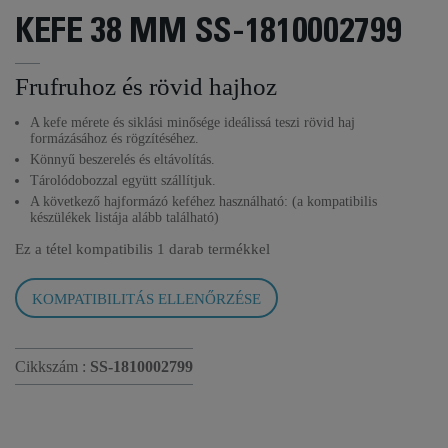
KEFE 38 MM SS-1810002799
Frufruhoz és rövid hajhoz
A kefe mérete és siklási minősége ideálissá teszi rövid haj
formázásához és rögzítéséhez.
Könnyű beszerelés és eltávolítás.
Tárolódobozzal együtt szállítjuk.
A következő hajformázó keféhez használható: (a kompatibilis
készülékek listája alább található)
Ez a tétel kompatibilis
1 darab termékkel
KOMPATIBILITÁS ELLENŐRZÉSE
Cikkszám :
SS-1810002799