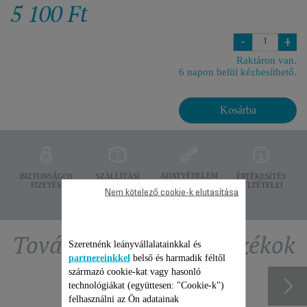
5 100 Ft
-
+
Raktáron van.
6 napon belül kézbesíthető.
Kosárba
ADATVÉDELEM
BIZTONSÁGOS
SZÁLLÍTÁSI
ÉRTÉKESÍTÉS
FIZETÉS
FELTÉTELEK
FELTÉTELEI
Nem kötelező cookie-k elutasítása
További ajánlott tartozékok
Szeretnénk leányvállalatainkkal és
partnereinkkel
belső és harmadik féltől
származó cookie-kat vagy hasonló
technológiákat (együttesen: "Cookie-k")
felhasználni az Ön adatainak