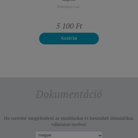
Raktáron van.
t
5 100 Ft
Kosárba
Dokumentáció
Ha szeretné megjeleníteni az utasításokat és használati útmutatókat,
válasszon nyelvet: