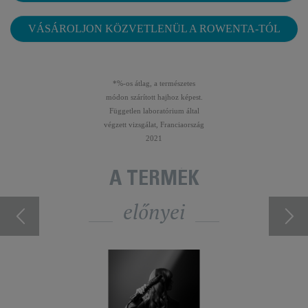
VÁSÁROLJON KÖZVETLENÜL A ROWENTA-TÓL
*%-os átlag, a természetes
módon szárított hajhoz képest.
Független laboratórium által
végzett vizsgálat, Franciaország
2021
A TERMÉK
előnyei