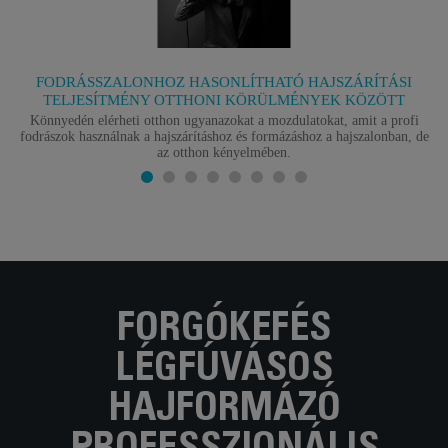
FODRÁSSZALONHOZ HASONLÍTHATÓ HAJSZÁRÍTÁSI
TELJESÍTMÉNY OTTHONI KÖRÜLMÉNYEK KÖZÖTT
Könnyedén elérheti otthon ugyanazokat a mozdulatokat, amit a profi
fodrászok használnak a hajszárításhoz és formázáshoz a hajszalonban, de
az otthon kényelmében.
FORGÓKEFÉS
LÉGFÚVÁSOS
HAJFORMÁZÓ