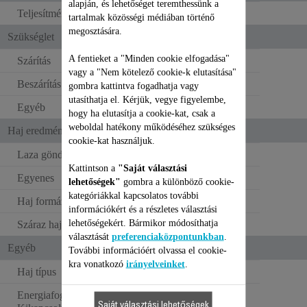
alapján, és lehetőséget teremthessünk a
Teljesítmény
630-750W W
tartalmak közösségi médiában történő
megosztására.
Szükséglet
A fentieket a "Minden cookie elfogadása"
Szárítás
vagy a "Nem kötelező cookie-k elutasítása"
Beszárítás
gombra kattintva fogadhatja vagy
utasíthatja el. Kérjük, vegye figyelembe,
Egyéb
hogy ha elutasítja a cookie-kat, csak a
weboldal hatékony működéséhez szükséges
Haj eredmények
cookie-kat használjuk.
Laza göndör
Kattintson a
"Saját választási
Egyenes
lehetőségek"
gombra a különböző cookie-
kategóriákkal kapcsolatos további
Haj formázása
információkért és a részletes választási
lehetőségekért. Bármikor módosíthatja
Száraz haj formázása
választását
preferenciaközpontunkban
.
Egyéb
További információért olvassa el cookie-
kra vonatkozó
irányelveinket
.
Haj típus
Nedves haj
Energiafogyasztás -
0 W
Saját választási lehetőségek