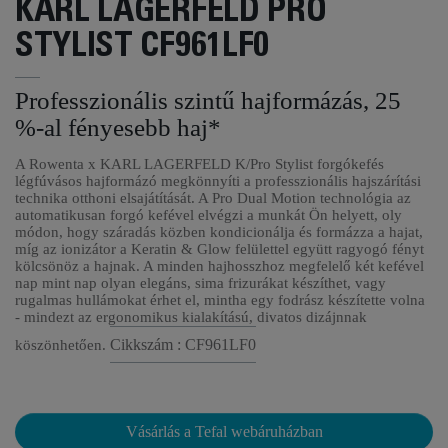
KARL LAGERFELD PRO
STYLIST CF961LF0
Professzionális szintű hajformázás, 25
%-al fényesebb haj*
A Rowenta x KARL LAGERFELD K/Pro Stylist forgókefés
légfúvásos hajformázó megkönnyíti a professzionális hajszárítási
technika otthoni elsajátítását. A Pro Dual Motion technológia az
automatikusan forgó kefével elvégzi a munkát Ön helyett, oly
módon, hogy száradás közben kondicionálja és formázza a hajat,
míg az ionizátor a Keratin & Glow felülettel együtt ragyogó fényt
kölcsönöz a hajnak. A minden hajhosszhoz megfelelő két kefével
nap mint nap olyan elegáns, sima frizurákat készíthet, vagy
rugalmas hullámokat érhet el, mintha egy fodrász készítette volna
- mindezt az ergonomikus kialakítású, divatos dizájnnak
Cikkszám : CF961LF0
köszönhetően.
Vásárlás a Tefal webáruházban