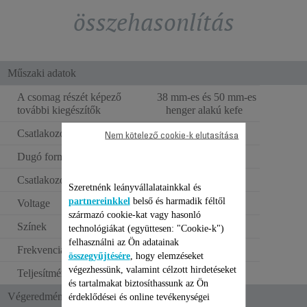
összehasonlítás
Műszaki adatok
A csomag részét képező
38 mm-es és 50 mm-es
további kiegészítők
henger alakú kefe
Csatlakozó színe
Fekete
Nem kötelező cookie-k elutasítása
Dugó formája
Egyenes dugó
Csatlakozóaljzat típusa
Európai
Szeretnénk leányvállalatainkkal és
partnereinkkel
belső és harmadik féltől
Voltage
220–240 V
származó cookie-kat vagy hasonló
Színek
Fekete és piros
technológiákat (együttesen: "Cookie-k")
felhasználni az Ön adatainak
Frekvencia
50–60 Hz
összegyűjtésére
, hogy elemzéseket
végezhessünk, valamint célzott hirdetéseket
Teljesítmény
630-750 W
és tartalmakat biztosíthassunk az Ön
Végeredmény/ Használat
érdeklődései és online tevékenységei