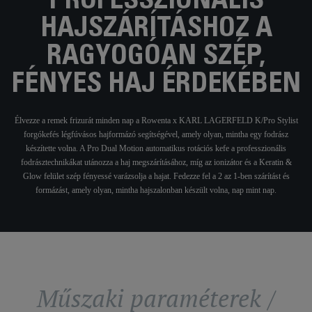
PROFESSZIONÁLIS
HAJSZÁRÍTÁSHOZ A
RAGYOGÓAN SZÉP,
FÉNYES HAJ ÉRDEKÉBEN
Élvezze a remek frizurát minden nap a Rowenta x KARL LAGERFELD K/Pro Stylist
forgókefés légfúvásos hajformázó segítségével, amely olyan, mintha egy fodrász
készítette volna. A Pro Dual Motion automatikus rotációs kefe a professzionális
fodrásztechnikákat utánozza a haj megszárításához, míg az ionizátor és a Keratin &
Glow felület szép fényessé varázsolja a hajat. Fedezze fel a 2 az 1-ben szárítást és
formázást, amely olyan, mintha hajszalonban készült volna, nap mint nap.
Műszaki paraméterek /