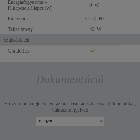
Energiafogyasztás -
0 W
Kikapcsolt állapot (W)
Frekvencia
50–60 Hz
Teljesítmény
140 W
Szükségletek
Göndörítés
Dokumentáció
Ha szeretné megjeleníteni az utasításokat és használati útmutatókat,
válasszon nyelvet: