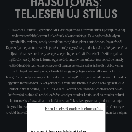
HAJSÜTŐVAS:
TELJESEN ÚJ STÍLUS
A Rowenta Ultimate Experience Air Care hajsütővas a forradalmian új dizájn és a haj
védelme továbbfejlesztett funkcióinak a kombinációja. Ez a hajformázás olyan
egyedülálló eszköze, amely forradalmi megoldást jelent a mindennapi hajsütésnél.
Tapasztalja meg az innovatív hajsütést, amely egyesíti a gondoskodást, a kényelmet és a
teljesítményt. Az eredmény az egészséges haj és erőlködés nélkül készült rugalmas
hajfürtök. Az új, bátor L forma egyszerű és intuitív használatot tesz lehetővé, amely
erőlködéstől és kényelmetlenségektől mentessé teszi a szépségápolást. A Rowenta
további fejlett technológiája, a Fresh Flow gyenge légáramlatot alkalmaz a túl forró
levegő* ellensúlyozására, és ily módon védi a hajat* és rögzíti a hullámokat a készülék
egyetlen mozdításával. A kényelmet és a védelmet kiváló funkciók sora egészíti ki: A
hőmérséklet 8 pontos, 130 °C és 200 °C közötti beállításának lehetőségével olyan
hajformázó eszköz áll rendelkezésére, amelyet minden hajtípusnál és minden stílusú
hajformázásra használhat, - a hullámos hajtól kezdve egészen a göndörig - a hajat
fényesebbé varázsolja és gyorsabb eredményeket érhet el, valamint Smart Memory és
Nem kötelező cookie-k elutasítása
további funkciókkal felszerelt. Ultimate Experience: a hajsütés már soha nem lesz olyan
mint azelőtt.
Szeretnénk leányvállalatainkkal és