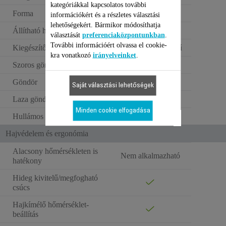
kategóriákkal kapcsolatos további
Forma
Kerek
információkért és a részletes választási
lehetőségekért. Bármikor módosíthatja
Állítható hőmérséklet
130 – 200 °C °C
választását
preferenciaközpontunkban
.
További információért olvassa el cookie-
Kiegészítők 1:
Hőálló védőkesztyű
kra vonatkozó
irányelveinket
.
Szoros göndör
Göndör
Saját választási lehetőségek
Laza göndör
Minden cookie elfogadása
Hullámos
Hajvédelem és ergonómia
Alacsony hőmérsékleten is
Nem alkalmazható
hatékony
Hideg kivitelű/megfogható
csúcs
Hajkímélő hőmérséklet-
beállítás