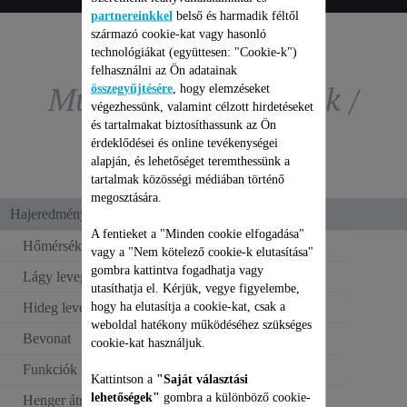
partnereinkkel
belső és harmadik féltől
származó cookie-kat vagy hasonló
technológiákat (együttesen: "Cookie-k")
felhasználni az Ön adatainak
Műszaki paraméterek /
összegyűjtésére
, hogy elemzéseket
végezhessünk, valamint célzott hirdetéseket
és tartalmakat biztosíthassunk az Ön
összehasonlítás
érdeklődései és online tevékenységei
alapján, és lehetőséget teremthessünk a
tartalmak közösségi médiában történő
megosztására.
Hajeredmény
A fentieket a "Minden cookie elfogadása"
Hőmérséklet-beállítás
8
vagy a "Nem kötelező cookie-k elutasítása"
gombra kattintva fogadhatja vagy
Lágy levegő
utasíthatja el. Kérjük, vegye figyelembe,
hogy ha elutasítja a cookie-kat, csak a
Hideg levegő fújása
weboldal hatékony működéséhez szükséges
Bevonat
Kerámia
cookie-kat használjuk.
Funkciók
Göndör frizura
Kattintson a
"Saját választási
lehetőségek"
gombra a különböző cookie-
Henger átmérője
25 mm