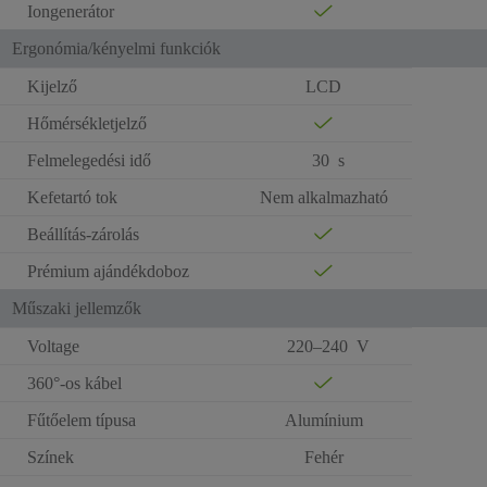
Iongenerátor
Ergonómia/kényelmi funkciók
Kijelző
LCD
Hőmérsékletjelző
Felmelegedési idő
30 s
Kefetartó tok
Nem alkalmazható
Beállítás-zárolás
Prémium ajándékdoboz
Műszaki jellemzők
Voltage
220–240 V
360°-os kábel
Fűtőelem típusa
Alumínium
Színek
Fehér