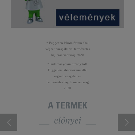
* Független laboratórium által
végzett vizsgálat vs. természetes
haj Franciaország 2020
*Tudományosan bizonyított.
Független laboratórium által
végzett vizsgálat vs.
Természetes haj, Franciaország
2020
A TERMÉK
előnyei