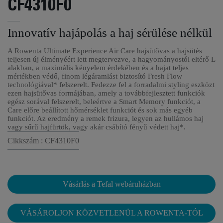
CF4310F0
Innovatív hajápolás a haj sérülése nélkül
A Rowenta Ultimate Experience Air Care hajsütővas a hajsütés
teljesen új élményéért lett megtervezve, a hagyományostól eltérő L
alakban, a maximális kényelem érdekében és a hajat teljes
mértékben védő, finom légáramlást biztosító Fresh Flow
technológiával* felszerelt. Fedezze fel a forradalmi styling eszközt
ezen hajsütővas formájában, amely a továbbfejlesztett funkciók
egész sorával felszerelt, beleértve a Smart Memory funkciót, a
Care előre beállított hőmérséklet funkciót és sok más egyéb
funkciót. Az eredmény a remek frizura, legyen az hullámos haj
vagy sűrű hajfürtök, vagy akár csábító fényű védett haj*.
Cikkszám : CF4310F0
Vásárlás a Tefal webáruházban
VÁSÁROLJON KÖZVETLENÜL A ROWENTA-TÓL