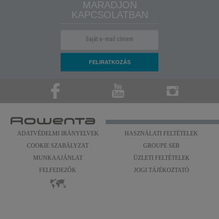
MARADJON
KAPCSOLATBAN
ADATVÉDELMI IRÁNYELVEK
HASZNÁLATI FELTÉTELEK
COOKIE SZABÁLYZAT
GROUPE SEB
MUNKAAJÁNLAT
ÜZLETI FELTÉTELEK
FELFEDEZŐK
JOGI TÁJÉKOZTATÓ