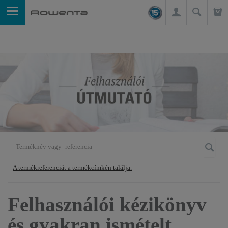
A termékreferenciát a termékcímkén találja.
Felhasználói kézikönyv
és gyakran ismételt