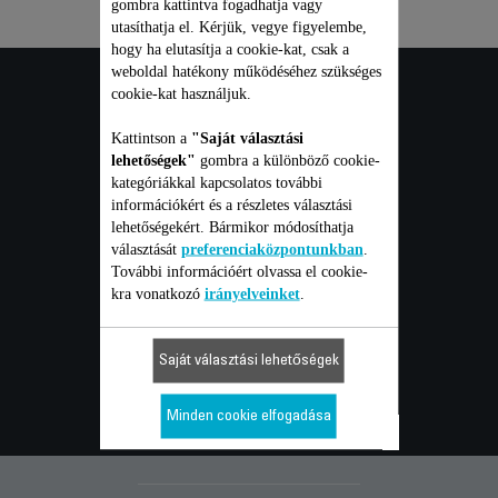
gombra kattintva fogadhatja vagy
utasíthatja el. Kérjük, vegye figyelembe,
hogy ha elutasítja a cookie-kat, csak a
weboldal hatékony működéséhez szükséges
FOGYASZTÓI
cookie-kat használjuk.
Kattintson a
"Saját választási
szolgáltatások
lehetőségek"
gombra a különböző cookie-
kategóriákkal kapcsolatos további
információkért és a részletes választási
lehetőségekért. Bármikor módosíthatja
GARANCIA
választását
preferenciaközpontunkban
.
További információért olvassa el cookie-
JAVÍTÁS
kra vonatkozó
irányelveinket
.
FELHASZNÁLÓI ÚTMUTATÓ
GYAKORI KÉRDÉSEK
Saját választási lehetőségek
KAPCSOLAT
Minden cookie elfogadása