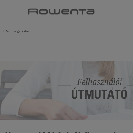
k
>
Szépségápolás