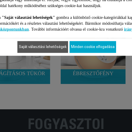
ldal hatékony működéséhez szükséges cookie-kat használjuk.
a
"Saját választási lehetőségek"
gombra a különböző cookie-kategóriákkal ka
ormációkért és a részletes választási lehetőségekért. Bármikor módosíthatja vála
iaközpontunkban
. További információért olvassa el cookie-kra vonatkozó
irán
Saját választási lehetőségek
Minden cookie elfogadása
ÁGÍTÁSOS TÜKÖR
ÉBRESZTŐFÉNY
FOGYASZTÓI