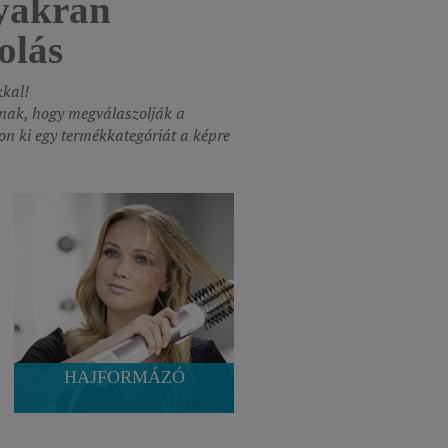
gyakran
olás
kkal!
lnak, hogy megválaszolják a
on ki egy termékkategóriát a képre
HAJFORMÁZÓ