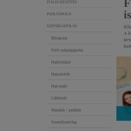
F
ITALELKÉSZÍTÉS
i
PADLÓÁPOLÓ
Kön
SZÉPSÉGÁPOLÁS
A h
Bőrápolás
ter
kat
Férfi szépségápolás
Hajformázó
Hajszárítók
Hajvasaló
Lábfürdő
Manikűr / pedikűr
Személymérleg