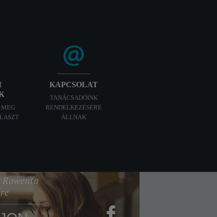
I
KAPCSOLAT
K
TANÁCSADÓINK
A MEG
RENDELKEZÉSÉRE
ÁLASZT
ÁLLNAK
 a Rowenta
ére