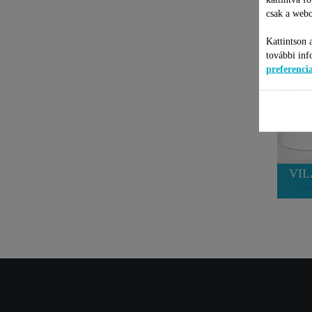
csak a webo
Kattintson 
további inf
preferenc
VIL