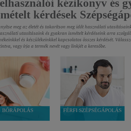
elhasználói kézikönyv és 
smételt kérdések Szépségáp
nyítse meg az életét és takarítson meg időt használati utasításain
asználati utasításaink és gyakran ismételt kérdéseink arra szolgá
mékeinkkel és készülékeinkkel kapcsolatos összes kérdését. Válassz
tintva, vagy írja a termék nevét vagy linkjét a keresőbe.
BŐRÁPOLÁS
FÉRFI SZÉPSÉGÁPOLÁS