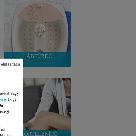
LÁBFÜRDŐ
 elutasítása
ie-kat vagy
sére
, hogy
Ön
össégi
bra
SZŐRTELENÍTŐ
kie-kat,