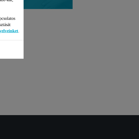
pcsolatos
sztását
yelveinket
.