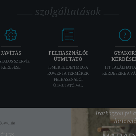
szolgáltatások
JAVÍTÁS
FELHASZNÁLÓI
GYAKOR
ÚTMUTATÓ
KÉRDÉSE
ATALOS SZERVÍZ
KERESÉSE
ISMERKEDJEN MEG A
ITT TALÁLHATJ
ROWENTA TERMÉKEK
KÉRDÉSEIRE A V
FELHASZNÁLÓI
ÚTMUTATÓIVAL
Iratkozzon fel
hírlevel
Rowenta
Enjoy
RÓLUNK