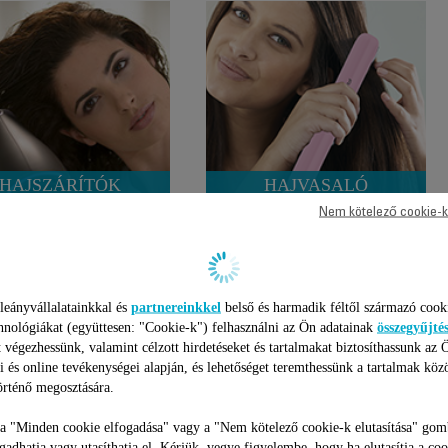
HAJSZÁRÍTÓK
HAJVASALÓ
Nem kötelező cookie-k
leányvállalatainkkal és
partnereinkkel
belső és harmadik féltől származó cook
hnológiákat (együttesen: "Cookie-k") felhasználni az Ön adatainak
összegyűjté
 végezhessünk, valamint célzott hirdetéseket és tartalmakat biztosíthassunk az 
i és online tevékenységei alapján, és lehetőséget teremthessünk a tartalmak köz
rténő megosztására.
 a "Minden cookie elfogadása" vagy a "Nem kötelező cookie-k elutasítása" gom
NIKŰR / PEDIKŰR
SZEMÉLYMÉRLEG
ogadhatja vagy utasíthatja el. Kérjük, vegye figyelembe, hogy ha elutasítja a coo