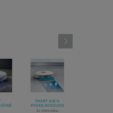
Y
SMART AQUA
KETTŐS HATÁS
ESÍTMÉ
POWER RENDSZER
TAKARÍTÁS
Az elektronikus
2 az 1-ben porszívóz