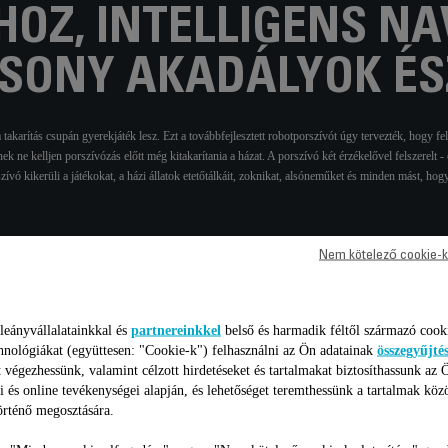
HOZ, INTELLIGENS NA
CSONY AKADÁLYOK ÉS
rítás csupán gyerekjáték lesz. Ezt a továbbfejlesztett robotporszívót úgy tervezték, hogy fel
k ne kelljen porszívózás előtt még kitakarítania a házat. A porszívó két érzékelővel felszerelt -
ívó kikerüli a játékokat, a házi állatok etetőtálkáit, zoknikat, alsóneműket és minden mást, hogy
Nem kötelező cookie-k
leányvállalatainkkal és
partnereinkkel
belső és harmadik féltől származó cook
hnológiákat (együttesen: "Cookie-k") felhasználni az Ön adatainak
összegyűjté
aki paraméterek / összehason
 végezhessünk, valamint célzott hirdetéseket és tartalmakat biztosíthassunk az 
i és online tevékenységei alapján, és lehetőséget teremthessünk a tartalmak köz
rténő megosztására.