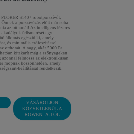
-PLORER S140+ robotporszívót,
 Önnek a porszívózás előtt már soha
nia az otthonát! Az intelligens lézeres
y akadályok felismerését egy
ítő állomás egészíti ki, amely
tást, és minimális erőfeszítéssel
i az otthonát. A nagy, akár 5000 Pa
zhatóan kitakarít még a szőnyegeken
g azonnal felmossa az elektronikusan
wer mopnak köszönhetően, amely
ségszint-beállítással rendelkezik.
VÁSÁROLJON
KÖZVETLENÜL A
ROWENTA-TÓL