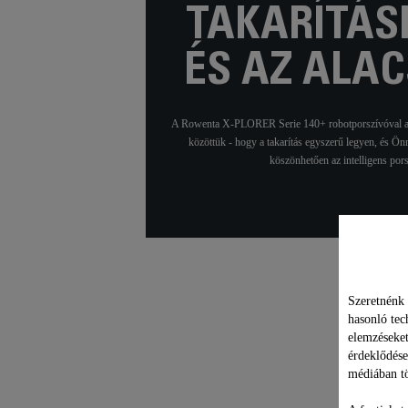
TAKARÍTÁS
ÉS AZ ALA
A Rowenta X-PLORER Serie 140+ robotporszívóval a taka
közöttük - hogy a takarítás egyszerű legyen, és Önne
köszönhetően az intelligens porsz
Szeretnénk 
hasonló tec
Műsz
elemzéseket
érdeklődése
médiában tö