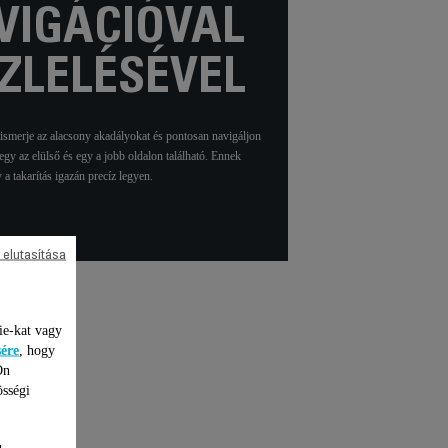
VIGÁCIÓVAL
ZLELÉSÉVEL
ismerje az alacsony akadályokat és pontosan navigáljon
 egy az elülső és egy a jobb oldalon található. Ennek
 a takarítás igazán precíz legyen.
 elutasítása
ie-kat vagy
sére
, hogy
lítás
Ön
össégi