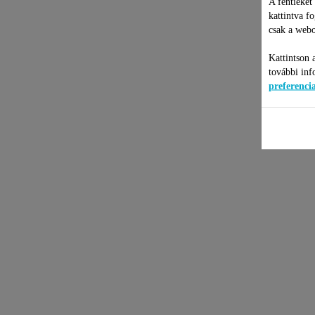
A fentieket
kattintva f
csak a webo
Kattintson 
további inf
preferenc