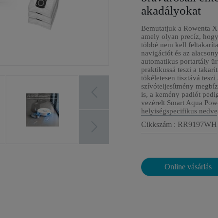
akadályokat
Bemutatjuk a Rowenta X
amely olyan precíz, hogy
többé nem kell feltakaríta
navigációt és az alacson
automatikus portartály ür
praktikussá teszi a takarí
tökéletesen tisztává tesz
szívóteljesítmény megbí
is, a kemény padlót pedi
vezérelt Smart Aqua Po
helyiségspecifikus nedves
Cikkszám : RR9197WH
Online vásárlás