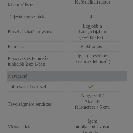
Kefe nélküli motor
Motorizáltság
Teljesítményszintek
4
Legjobb a
Porszívás hatékonysága
kategóriájában
(>=4000 Pa)
Felmosás
Elektromos
Igen ( a csomag
Porszívás és felmosás
tartalmaz felmosót)
funkciók 2 az 1-ben
Navigáció
Több szobát is kezel
Nagyszerű (
Akadály
Távolságmérő rendszer
felismerése >5 cm)
Igen:
Virtuális falak
mobilalkalmazáson
keresztül