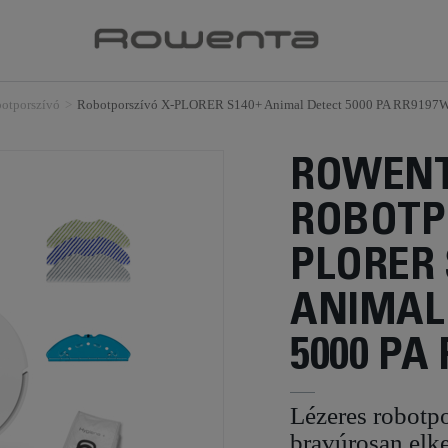
otporszívó
>
Robotporszívó X-PLORER S140+ Animal Detect 5000 PA RR9197
ROWEN
ROBOTP
PLORER 
ANIMAL
5000 PA
Lézeres robotp
bravúrosan elke