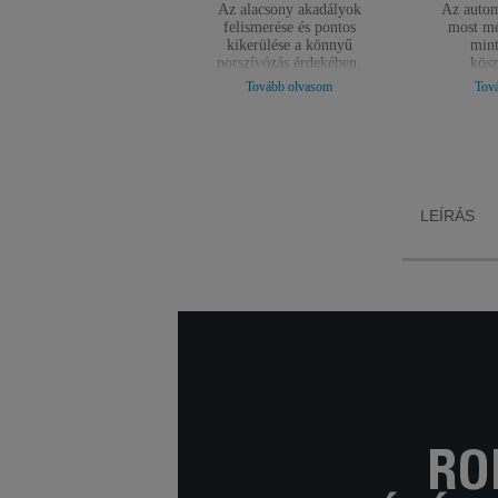
Az alacsony akadályok
Az autom
felismerése és pontos
most mé
kikerülése a könnyű
mint
porszívózás érdekében,
kösz
anélkül, hogy előzetesen
p
Tovább olvasom
Tov
ki kellene takarítania a
másodpe
házat.
au
kiürítésé
napig 
használha
LEÍRÁS
RO