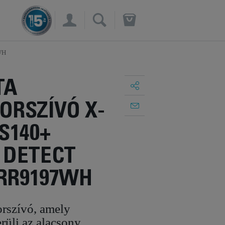
×
WH
TA
ORSZÍVÓ X-
S140+
 DETECT
 RR9197WH
orszívó, amely
rüli az alacsony