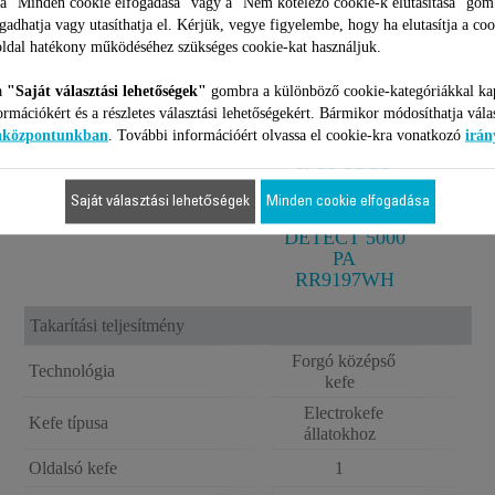
 a "Minden cookie elfogadása" vagy a "Nem kötelező cookie-k elutasítása" gom
ogadhatja vagy utasíthatja el. Kérjük, vegye figyelembe, hogy ha elutasítja a coo
ldal hatékony működéséhez szükséges cookie-kat használjuk.
a
"Saját választási lehetőségek"
gombra a különböző cookie-kategóriákkal ka
ormációkért és a részletes választási lehetőségekért. Bármikor módosíthatja vála
iaközpontunkban
. További információért olvassa el cookie-kra vonatkozó
irán
ROBOTPORSZÍVÓ
X-PLORER
S140+
Saját választási lehetőségek
Minden cookie elfogadása
ANIMAL
DETECT 5000
PA
RR9197WH
Takarítási teljesítmény
Forgó középső
Technológia
kefe
Electrokefe
Kefe típusa
állatokhoz
Oldalsó kefe
1