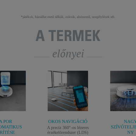
*játékok, háziállat etető tálkák, zoknik, alsónemű, szegélylécek stb.
A TERMÉK
előnyei
A POR
OKOS NAVIGÁCIÓ
NAG
OMATIKUS
SZÍVÓTELJ
A precíz 360°-os lézeres
RÍTÉSE
NY
érzékelőrendszer (LDS)