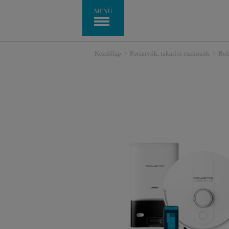
MENÜ
Kezdőlap
>
Porszívók, takarító eszközök
>
Rob