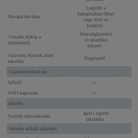
Legjobb a
kategóriában (lézer
Navigációs típus
vagy lézer és
kamera)
Helyiségkezelési
Virtuális térkép a
és takarítási
háztartásról
jelentés
Alacsony bútorok alatti
Nagyszerű
takarítás
Csatlakoztathatóság
Időzítő
WIFI kapcsolat
Időzítés
Igen ( egyedi
Szobák utáni takarítás
takarítás)
Vezeték nélküli működés