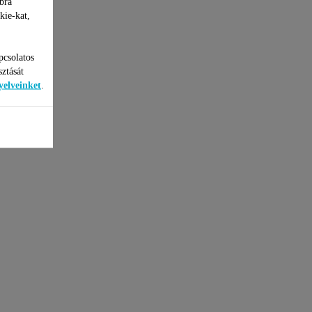
bra
kie-kat,
pcsolatos
sztását
yelveinket
.