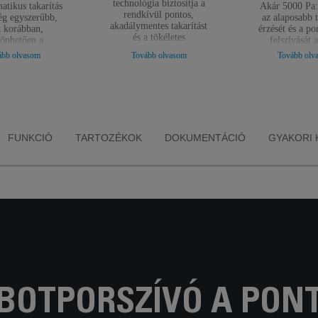
technológia biztosítja a
atikus takarítás
Akár 5000 Pa:
rendkívül pontos,
g egyszerűbb,
az alaposabb t
akadálymentes takarítást
 korábban,
érzését és a p
és a tökéletes
önhetően a
felszívását 
eredményeket, míg az
ortartály
szívóteljesít
ább olvasom
Tovább olvasom
Tovább olv
állandó térkép funkció
rceken belüli
köszönhet
lehetővé teszi a teljes
tomatikus
terület kitakarítását.
nek, így akár 60
is gondtalanul
tja a porszívót.
FUNKCIÓ
TARTOZÉKOK
DOKUMENTÁCIÓ
GYAKORI 
BOTPORSZÍVÓ A PON