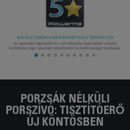
KIVÁLÓ ENERGIAHATÉKONYSÁGI ÉRTÉKELÉS
Az optimális légáramlás és a két helyzetbe kapcsolható szívófej
kivételesen nagy takarítási teljesítményt és hatékonyságot nyújtanak.
PORZSÁK NÉLKÜLI
PORSZÍVÓ: TISZTÍTÓERŐ
ÚJ KÖNTÖSBEN