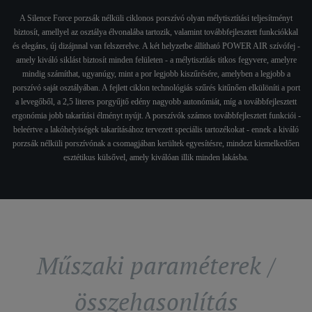
A Silence Force porzsák nélküli ciklonos porszívó olyan mélytisztítási teljesítményt
biztosít, amellyel az osztálya élvonalába tartozik, valamint továbbfejlesztett funkciókkal
és elegáns, új dizájnnal van felszerelve. A két helyzetbe állítható POWER AIR szívófej -
amely kiváló siklást biztosít minden felületen - a mélytisztítás titkos fegyvere, amelyre
mindig számíthat, ugyanúgy, mint a por legjobb kiszűrésére, amelyben a legjobb a
porszívó saját osztályában. A fejlett ciklon technológiás szűrés kitűnően elkülöníti a port
a levegőből, a 2,5 literes porgyűjtő edény nagyobb autonómiát, míg a továbbfejlesztett
ergonómia jobb takarítási élményt nyújt. A porszívók számos továbbfejlesztett funkciói -
beleértve a lakóhelyiségek takarításához tervezett speciális tartozékokat - ennek a kiváló
porzsák nélküli porszívónak a csomagjában kerültek egyesítésre, mindezt kiemelkedően
esztétikus külsővel, amely kiválóan illik minden lakásba.
Műszaki paraméterek /
összehasonlítás