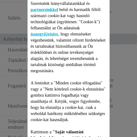
Szeretnénk leányvállalatainkkal és
HABSZŰRŐ +
partnereinkkel
belső és harmadik féltől
CIKLONSZŰRŐ +
származó cookie-kat vagy hasonló
Szűrés
RENDKÍVÜL
technológiákat (együttesen: "Cookie-k")
HATÉKONY
felhasználni az Ön adatainak
SZŰRŐ
összegyűjtésére
, hogy elemzéseket
Kényelmi funkciók
végezhessünk, valamint célzott hirdetéseket
és tartalmakat biztosíthassunk az Ön
Használati hatókör
8,8 m
érdeklődései és online tevékenységei
alapján, és lehetőséget teremthessünk a
Tápkábel hossza
6,2 m
tartalmak közösségi médiában történő
Porszákos kapacitás
2,5 L
megosztására.
Ergo Comfort Silence
A fentieket a "Minden cookie elfogadása"
Fogantyú
fogantyú Easy Brush
vagy a "Nem kötelező cookie-k elutasítása"
tisztítókefével
gombra kattintva fogadhatja vagy
1 db 360° kerék + 2
utasíthatja el. Kérjük, vegye figyelembe,
Manőverezhetőség
db nagy méretű hátsó
hogy ha elutasítja a cookie-kat, csak a
kerék
weboldal hatékony működéséhez szükséges
cookie-kat használjuk.
Teljesítményszabályozó
Manuális
rendszer
Kattintson a
"Saját választási