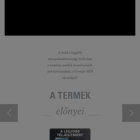
A márka legjobb
energiahatékonysági értékelése
a kemény padlók és szőnyegek
porszívózásánál, a Groupe SEB
társaságtól
A TERMÉK
előnyei