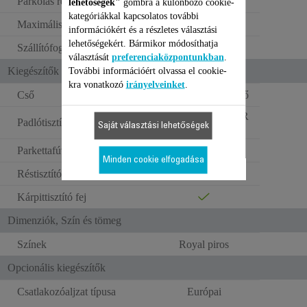
Parkolás rendszer
1
lehetőségek"
gombra a különböző cookie-
kategóriákkal kapcsolatos további
Maximális porszint jelző
információkért és a részletes választási
lehetőségekért. Bármikor módosíthatja
Szállítófogantyú
választását
preferenciaközpontunkban
.
Kiegészítők
További információért olvassa el cookie-
kra vonatkozó
irányelveinket
.
Cső
Teleszkópos fém cső
2 helyzet (POWER
Padlótisztító kefék
Saját választási lehetőségek
AIR)
Parkettafúvóka Softcare
Minden cookie elfogadása
Réstisztító fej
Kárpittisztító fej
Dimenziók, Szín és tömeg
Színek
Royal piros
Opcionális kiegészítők
Csatlakozóaljzat típusa
Európai