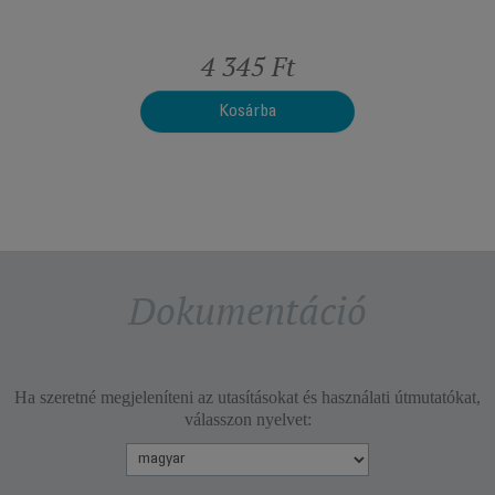
4 345 Ft
1
Kosárba
Dokumentáció
Ha szeretné megjeleníteni az utasításokat és használati útmutatókat,
válasszon nyelvet: