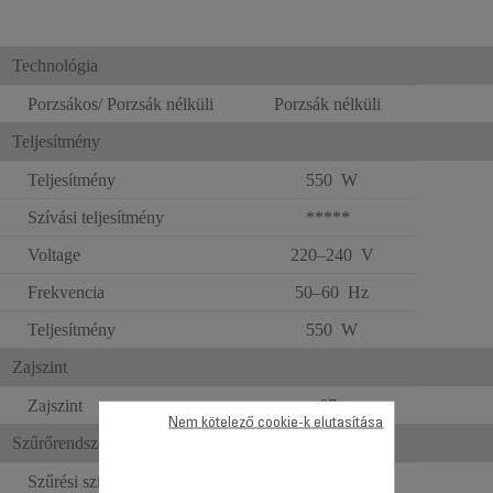
Technológia
Porzsákos/ Porzsák nélküli
Porzsák nélküli
Teljesítmény
Teljesítmény
550 W
Szívási teljesítmény
*****
Voltage
220–240 V
Frekvencia
50–60 Hz
Teljesítmény
550 W
Zajszint
Zajszint
67
Nem kötelező cookie-k elutasítása
Szűrőrendszer
Szűrési szint(ek)
3