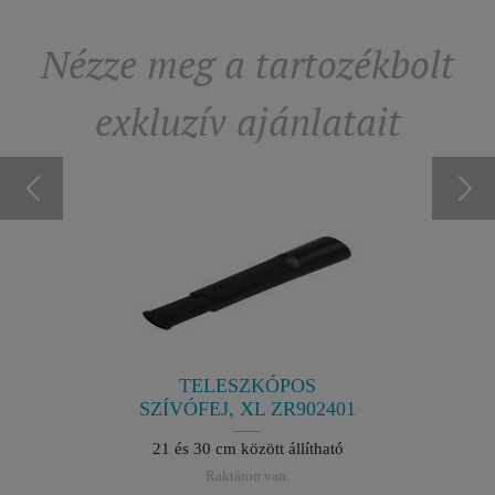
Nézze meg a tartozékbolt
exkluzív ajánlatait
902701
SZÍV
elérhető
A mindi
TELESZKÓPOS
R
SZÍVÓFEJ, XL ZR902401
21 és 30 cm között állítható
Raktáron van.