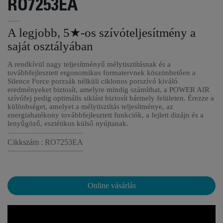
RO7253EA
A legjobb, 5★-os szívóteljesítmény a
saját osztályában
A rendkívül nagy teljesítményű mélytisztításnak és a
továbbfejlesztett ergonomikus formatervnek köszönhetően a
Silence Force porzsák nélküli ciklonos porszívó kiváló
eredményeket biztosít, amelyre mindig számíthat, a POWER AIR
szívófej pedig optimális siklást biztosít bármely felületen. Érezze a
különbséget, amelyet a mélytisztítás teljesítménye, az
energiahatékony továbbfejlesztett funkciók, a fejlett dizájn és a
lenyűgöző, esztétikus külső nyújtanak.
Cikkszám : RO7253EA
Online vásárlás