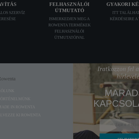
AVÍTÁS
FELHASZNÁLÓI
GYAKORI K
ÚTMUTATÓ
ALOS SZERVÍZ
ITT TALÁLHA
ERESÉSE
ISMERKEDJEN MEG A
KÉRDÉSEIRE A
ROWENTA TERMÉKEK
FELHASZNÁLÓI
ÚTMUTATÓIVAL
Iratkozzon fel
hírlevel
Rowenta
Enjoy
MARAD
RÓLUNK
TÖRTÉNELMÜNK
KAPCSOL
MADE IN ROWENTA
ÉLVEZZE KI ROWENTA