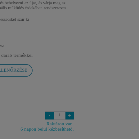
 és behelyezni az újat, és várja meg az
mális működés érdekében rendszeresen
szecskét szűr ki
ész
 darab termékkel
LLENŐRZÉSE
-
+
Raktáron van.
6 napon belül kézbesíthető.