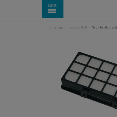
MENÜ
Homepage
>
Tartozék Bolt
>
Nagy hatékonysá