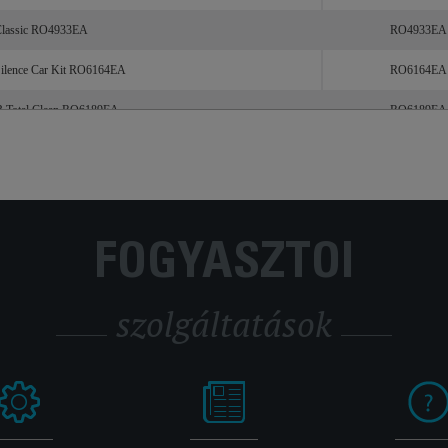
Classic RO4933EA
RO4933EA
ilence Car Kit RO6164EA
RO6164EA
dB Total Clean RO6189EA
RO6189EA
FOGYASZTÓI
szolgáltatások