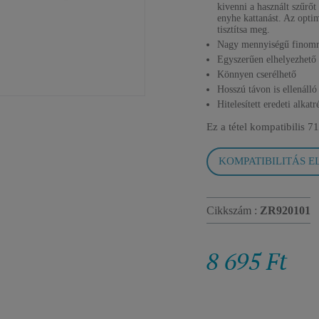
kivenni a használt szűrőt
enyhe kattanást. Az opti
tisztítsa meg.
Nagy mennyiségű finomré
Egyszerűen elhelyezhető
Könnyen cserélhető
Hosszú távon is ellenálló
Hitelesített eredeti alkatr
Ez a tétel kompatibilis
71
KOMPATIBILITÁS E
Cikkszám :
ZR920101
8 695 Ft