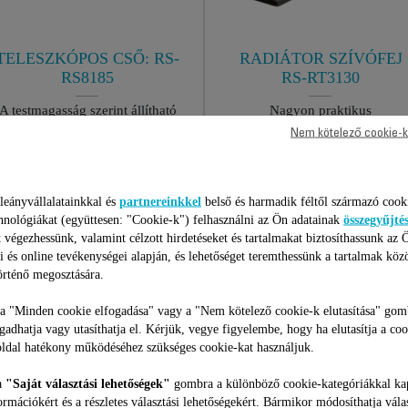
TELESZKÓPOS CSŐ: RS-
RADIÁTOR SZÍVÓFEJ
RS8185
RS-RT3130
A testmagasság szerint állítható
Nagyon praktikus
Raktáron van.
Raktáron van.
Nem kötelező cookie-k
4 675 Ft
1 695 Ft
leányvállalatainkkal és
partnereinkkel
belső és harmadik féltől származó cook
Kosárba
Kosárba
hnológiákat (együttesen: "Cookie-k") felhasználni az Ön adatainak
összegyűjté
 végezhessünk, valamint célzott hirdetéseket és tartalmakat biztosíthassunk az 
i és online tevékenységei alapján, és lehetőséget teremthessünk a tartalmak köz
rténő megosztására.
 a "Minden cookie elfogadása" vagy a "Nem kötelező cookie-k elutasítása" gom
ogadhatja vagy utasíthatja el. Kérjük, vegye figyelembe, hogy ha elutasítja a coo
ldal hatékony működéséhez szükséges cookie-kat használjuk.
71 Termékekhez
a
"Saját választási lehetőségek"
gombra a különböző cookie-kategóriákkal ka
ormációkért és a részletes választási lehetőségekért. Bármikor módosíthatja vála