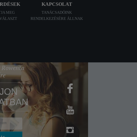
ÉRDÉSEK
KAPCSOLAT
TJA MEG
TANÁCSADÓINK
 VÁLASZT
RENDELKEZÉSÉRE ÁLLNAK
 a Rowenta
ére
JON
ATBAN