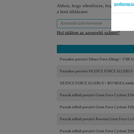
preferenc
Ahhoz, hogy ellenőrizze, hogy ez a tétel
a lenti táblázatot.
Hol találom az azonosító számot?
Porzsákos porszívó Silence Force Allergy+ 57dB
Porzsákos porszívó SILENCE FORCE ALLERGY
SILENCE FORCE ALLERGY+ RO7481EA sötétké
Porzsák nélküli porszívó Green Force Cyclonic Ef
Porzsák nélküli porszívó Green Force Cyclonic E
Porzsák nélküli porszívó Rowenta Green Force C
Porzsák nélküli porszívó Green Force Cyclonic E