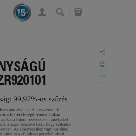
×
NYSÁGÚ
R920101
ág: 99,97%-os szűrés
deres porszívóhoz. A porszívószűrő
ntes beltéri levegő
fenntartásában.
a azokat a finom részecskéket, amelyeket
űrő, a szűrő lehetővé teszi, hogy szabadon
ezetben. Az elhelyezéshez vagy cseréhez
t kinyitni a cilinderes porszívó rácsát,