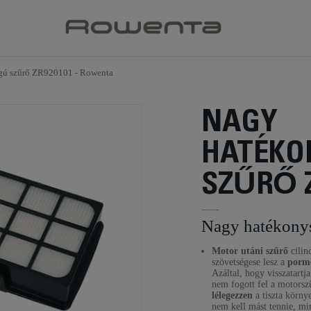
gú szűrő ZR920101 - Rowenta
NAGY
HATÉKO
SZŰRŐ Z
Nagy hatékonys
Motor utáni szűrő
cilin
szövetségese lesz a
porme
Azáltal, hogy visszatartj
nem fogott fel a motorsz
lélegezzen
a tiszta körny
nem kell mást tennie, min