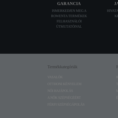
GARANCIA
J
ISMERKEDJEN MEG A
HIVAT
ROWENTA TERMÉKEK
K
FELHASZNÁLÓI
ÚTMUTATÓIVAL
Termékkategóriák
VASALÓK
OTTHONI KÉNYELEM
NŐI HAJÁPOLÁS
A NŐK SZÉPSÉGÉÉRT
FÉRFI SZÉPSÉGÁPOLÁS