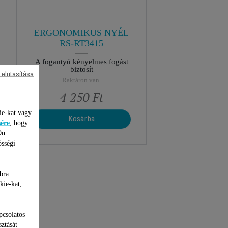
ERGONOMIKUS NYÉL
RS-RT3415
A fogantyú kényelmes fogást
biztosít
 elutasítása
Raktáron van.
4 250 Ft
ie-kat vagy
Kosárba
sére
, hogy
Ön
össégi
bra
kie-kat,
pcsolatos
sztását