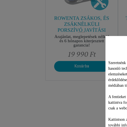
ROWENTA ZSÁKOS, ÉS
ZSÁKNÉLKÜLI
PORSZÍVÓ JAVÍTÁSI
CSOMAG
Árajánlat, meglepetések nélkül
és 6 hónapos kiterjesztett
garancia!
19 990 Ft
Szeretnénk 
Kosárba
hasonló tec
elemzéseket
érdeklődése
médiában tö
A fentieket
kattintva f
csak a webo
Kattintson 
további inf