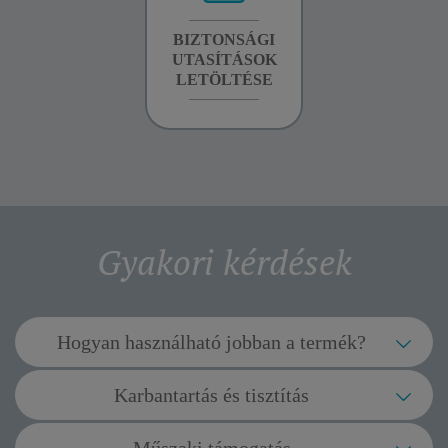
GARANCIA
BIZTONSÁGI
KÉZIKÖNYV
INFORMÁCIÓK
UTASÍTÁSOK
LETÖLTÉSE
LETÖLTÉSE
Gyakori kérdések
Hogyan használható jobban a termék?
Mivel biztosíthatom, hogy a porszívóm a
Karbantartás és tisztítás
legnagyobb hatékonysággal működjön?
Hogyan tudja megtisztítani a szűrőt és a
Ellenőrizze, hogy a tartozékok, cső és gégecső nincsenek-e