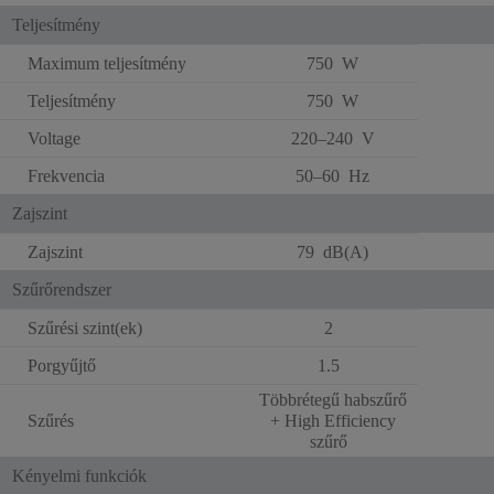
Teljesítmény
Maximum teljesítmény
750 W
Teljesítmény
750 W
Voltage
220–240 V
Frekvencia
50–60 Hz
Zajszint
Zajszint
79 dB(A)
Szűrőrendszer
Szűrési szint(ek)
2
Porgyűjtő
1.5
Többrétegű habszűrő
Szűrés
+ High Efficiency
szűrő
Kényelmi funkciók