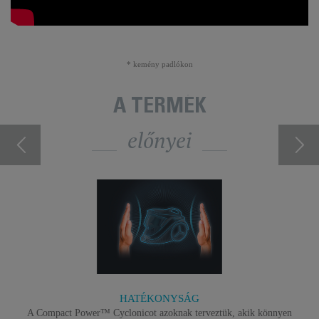
* kemény padlókon
A TERMÉK
előnyei
HATÉKONYSÁG
A Compact Power™ Cyclonicot azoknak terveztük, akik könnyen