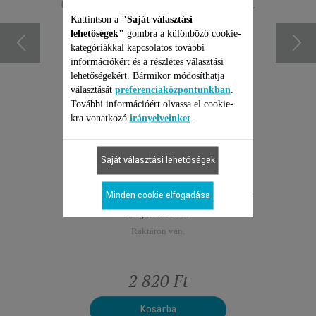
exkluzív ajánlatait
Kattintson a
"Saját választási
lehetőségek"
gombra a különböző cookie-
kategóriákkal kapcsolatos további
információkért és a részletes választási
lehetőségekért. Bármikor módosíthatja
választását
preferenciaközpontunkban
.
További információért olvassa el cookie-
ENCE
KÖRK
kra vonatkozó
irányelveinket
.
001801
Nem karco
elérhető
R
Saját választási lehetőségek
2 AZ 1-BEN
RÉSTISZTÍTÓ SZÍVÓFEJ
ÉS -KEFE ZR901001
Minden cookie elfogadása
Helytakarékos!
Raktáron van.
2 820 Ft
Kosárba