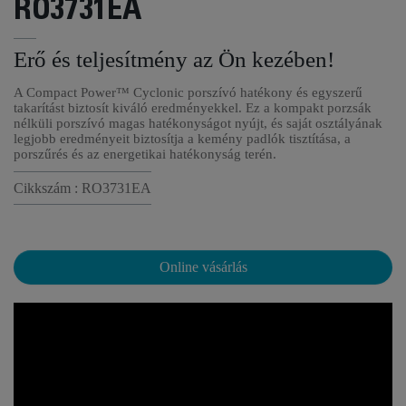
RO3731EA
Erő és teljesítmény az Ön kezében!
A Compact Power™ Cyclonic porszívó hatékony és egyszerű
takarítást biztosít kiváló eredményekkel. Ez a kompakt porzsák
nélküli porszívó magas hatékonyságot nyújt, és saját osztályának
legjobb eredményeit biztosítja a kemény padlók tisztítása, a
porszűrés és az energetikai hatékonyság terén.
Cikkszám : RO3731EA
Online vásárlás