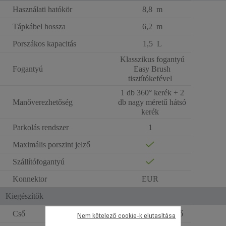
Használati hatókör
8,8 m
Tápkábel hossza
6,2 m
Porszákos kapacitás
1,5 L
Klasszikus fogantyú
Fogantyú
Easy Brush
tisztítókefével
1 db 360° kerék + 2
Manőverezhetőség
db nagy méretű hátsó
kerék
Parkolás rendszer
1
Maximális porszint jelző
Szállítófogantyú
Konnektor
EUR
Kiegészítők
Cső
Teleszkópos fém cső
Nem kötelező cookie-k elutasítása