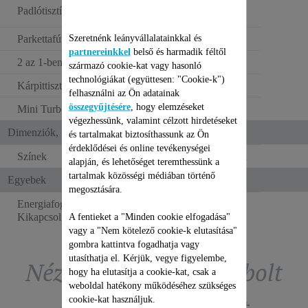
High Efficiency
Padlótisztító kefék
szívófej
Szeretnénk leányvállalatainkkal és
Parkettafúvóka
partnereinkkel
belső és harmadik féltől
2 az 1-ben réstisztító fej
származó cookie-kat vagy hasonló
technológiákat (együttesen: "Cookie-k")
Kárpittisztító fej
felhasználni az Ön adatainak
összegyűjtésére
, hogy elemzéseket
Mini Turbo Brush
végezhessünk, valamint célzott hirdetéseket
Dimenziók, Szín és tömeg
és tartalmakat biztosíthassunk az Ön
érdeklődései és online tevékenységei
Színek
Fekete és türkizkék
alapján, és lehetőséget teremthessünk a
tartalmak közösségi médiában történő
Egyebek
megosztására.
Energiafogyasztás -
0 W
Kikapcsolt állapot (W)
A fentieket a "Minden cookie elfogadása"
vagy a "Nem kötelező cookie-k elutasítása"
gombra kattintva fogadhatja vagy
utasíthatja el. Kérjük, vegye figyelembe,
Nézze meg a tartozékbolt
hogy ha elutasítja a cookie-kat, csak a
weboldal hatékony működéséhez szükséges
cookie-kat használjuk.