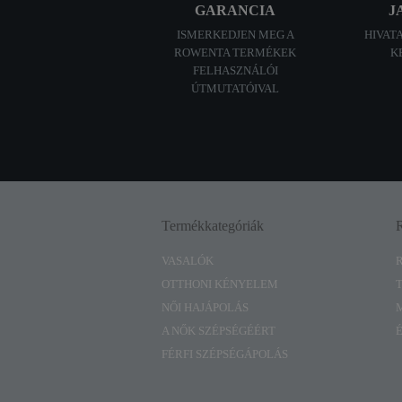
GARANCIA
J
ISMERKEDJEN MEG A
HIVAT
ROWENTA TERMÉKEK
K
FELHASZNÁLÓI
ÚTMUTATÓIVAL
Termékkategóriák
VASALÓK
OTTHONI KÉNYELEM
NŐI HAJÁPOLÁS
A NŐK SZÉPSÉGÉÉRT
FÉRFI SZÉPSÉGÁPOLÁS