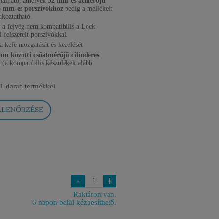
nálható, amelyek
32 mm-es átmérőjű
5 mm-es porszívókhoz
pedig a mellékelt
akoztatható.
 a fejvég nem kompatibilis a Lock
 felszerelt porszívókkal.
 kefe mozgatását és kezelését
mm közötti csőátmérőjű cilinderes
 (a kompatibilis készülékek alább
1 darab termékkel
LLENŐRZÉSE
-
+
Raktáron van.
6 napon belül kézbesíthető.