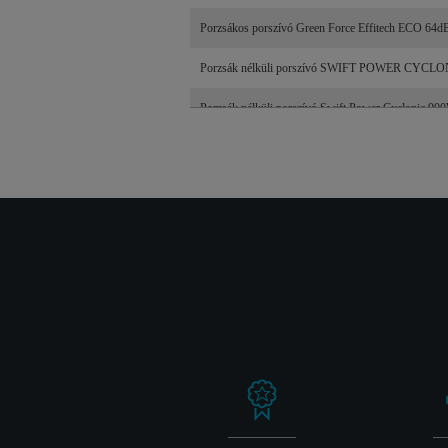
Porzsákos porszívó Green Force Effitech ECO 64
Porzsák nélküli porszívó SWIFT POWER CYCL
Porzsák nélküli porszívó Swift Power Cyclonic 