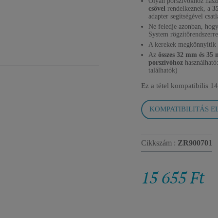
Olyan porszívókhoz hasz
csővel
rendelkeznek, a
3
adapter segítségével csatl
Ne feledje azonban, hogy
System rögzítőrendszerrel
A kerekek megkönnyítik a
Az
összes 32 mm és 35 
porszívóhoz
használható:
találhatók)
Ez a tétel kompatibilis
14
KOMPATIBILITÁS E
Cikkszám :
ZR900701
15 655 Ft