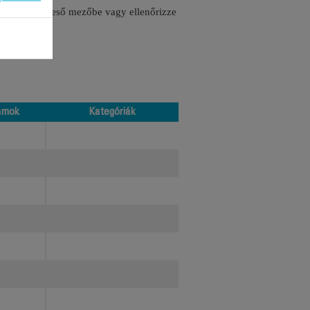
 számát a kereső mezőbe vagy ellenőrizze
ámok
Kategóriák
ámok
Kategóriák