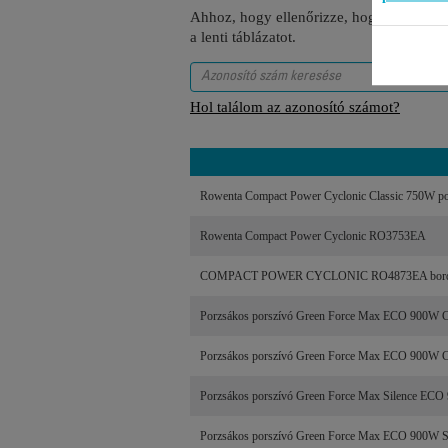
Ahhoz, hogy ellenőrizze, hogy ez a tétel
a lenti táblázatot.
Hol találom az azonosító számot?
Rowenta Compact Power Cyclonic Classic 750W po
Rowenta Compact Power Cyclonic RO3753EA
COMPACT POWER CYCLONIC RO4873EA bor
Porzsákos porszívó Green Force Max ECO 900W 
Porzsákos porszívó Green Force Max ECO 900W 
Porzsákos porszívó Green Force Max Silence EC
Porzsákos porszívó Green Force Max ECO 900W S