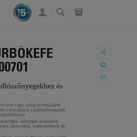
×
URBÓKEFE
00701
padlószőnyegekhez és
vé teszi a por, szálak és háziállatok
tb.) eltávolítását a padlószőnyegekről,
tilfelületekről.
ószőnyegek, szőnyegek és kárpitok
 a por, törmelékek, szennyeződések stb.