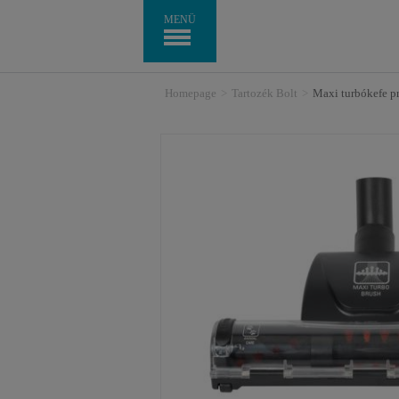
MENÜ
Homepage
>
Tartozék Bolt
>
Maxi turbókefe 