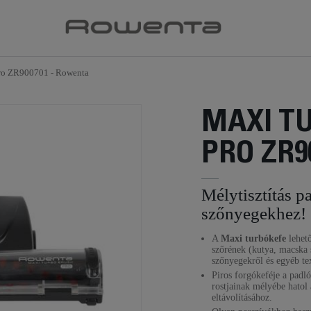
pro ZR900701 - Rowenta
MAXI T
PRO ZR9
Mélytisztítás 
szőnyegekhez!
A
Maxi turbókefe
lehető
szőrének (kutya, macska s
szőnyegekről és egyéb tex
Piros forgókeféje a padl
rostjainak mélyébe hatol
eltávolításához.