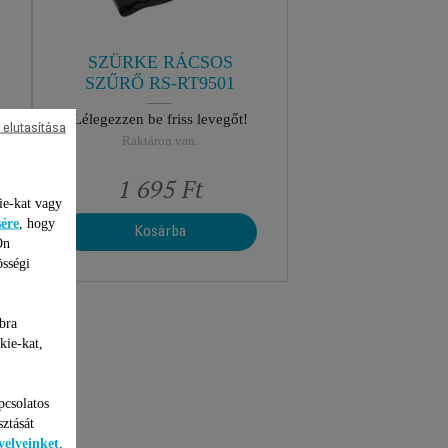
SZÜRKE RÁCSOS
SZŰRŐ RS-RT9501
Lélegezzen be friss levegőt!
 elutasítása
Raktáron van.
1 695 Ft
ie-kat vagy
sére
, hogy
Kosárba
Ön
össégi
bra
kie-kat,
pcsolatos
sztását
yelveinket
.