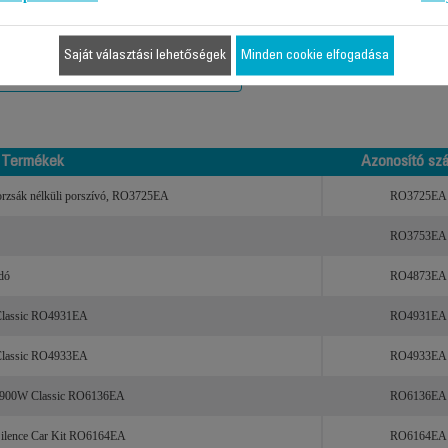
 kompatibilis az Ön készülékével, kérjük gépelje be a termék azonosító
Saját választási lehetőségek
Minden cookie elfogadása
Termékek
Azonosító sz
Termékek
Azonosító sz
rzsák nélküli porszívó, RO3725EA
RO3725EA
RO3753EA
dó
RO4873EA
Classic RO4931EA
RO4931EA
Classic RO4933EA
RO4933EA
O 900W Classic RO6136EA
RO6136EA
ilence Car Kit RO6164EA
RO6164EA