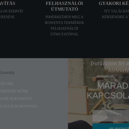
AVÍTÁS
FELHASZNÁLÓI
GYAKORI K
ÚTMUTATÓ
ALOS SZERVÍZ
ITT TALÁLHA
ERESÉSE
ISMERKEDJEN MEG A
KÉRDÉSEIRE A
ROWENTA TERMÉKEK
FELHASZNÁLÓI
ÚTMUTATÓIVAL
Iratkozzon fel
hírlevel
Rowenta
Enjoy
MARAD
RÓLUNK
TÖRTÉNELMÜNK
KAPCSOL
MADE IN ROWENTA
ÉLVEZZE KI ROWENTA