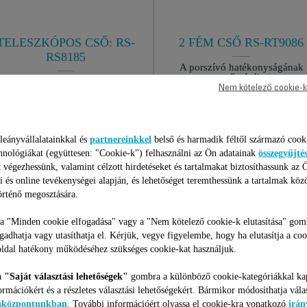
TELESZKÓPOS CSŐ: RS-
2 FÉM CSŐ RS-RT9086
RS8185
A porszívó hatékonyságának
megőrzéséhez
A testmagasság szerint állítható
Nem kötelező cookie-k
Raktáron van.
Raktáron van.
4 675 Ft
4 675 Ft
leányvállalatainkkal és
partnereinkkel
belső és harmadik féltől származó cook
hnológiákat (együttesen: "Cookie-k") felhasználni az Ön adatainak
összegyűjté
Kosárba
Kosárba
 végezhessünk, valamint célzott hirdetéseket és tartalmakat biztosíthassunk az 
i és online tevékenységei alapján, és lehetőséget teremthessünk a tartalmak köz
rténő megosztására.
 a "Minden cookie elfogadása" vagy a "Nem kötelező cookie-k elutasítása" gom
ogadhatja vagy utasíthatja el. Kérjük, vegye figyelembe, hogy ha elutasítja a coo
ldal hatékony működéséhez szükséges cookie-kat használjuk.
141 Termékekhez
a
"Saját választási lehetőségek"
gombra a különböző cookie-kategóriákkal ka
ormációkért és a részletes választási lehetőségekért. Bármikor módosíthatja vála
iaközpontunkban
. További információért olvassa el cookie-kra vonatkozó
irán