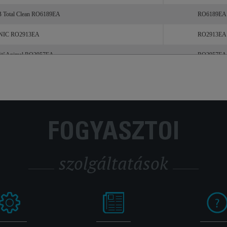
dB Total Clean RO6189EA
RO6189EA
ONIC RO2913EA
RO2913EA
900W Animal RO2957EA
RO2957EA
FOGYASZTÓI
szolgáltatások