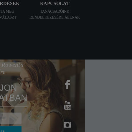
ÉRDÉSEK
KAPCSOLAT
TJA MEG
TANÁCSADÓINK
 VÁLASZT
RENDELKEZÉSÉRE ÁLLNAK
 a Rowenta
ére
JON
ATBAN