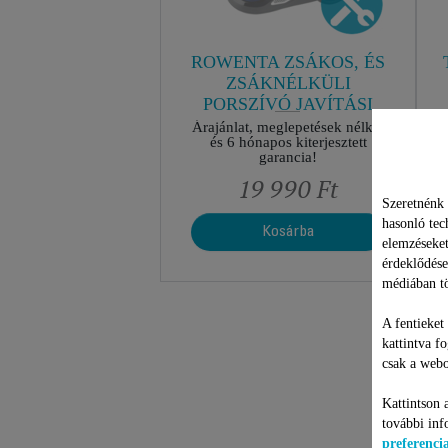
ROWENTA ZSÁKOS, ÉS
ZSÁKNÉLKÜLI
PORSZÍVÓ JAVÍTÁSI
CSOMAG
Árajánlat, meglepetések nélkül
és 6 hónapos kiterjesztett
garancia!
19 990 Ft
Szeretnénk 
hasonló tec
Kosárba
elemzéseket
érdeklődése
médiában tö
A fentieket
kattintva f
csak a webo
Kattintson 
további inf
preferenc