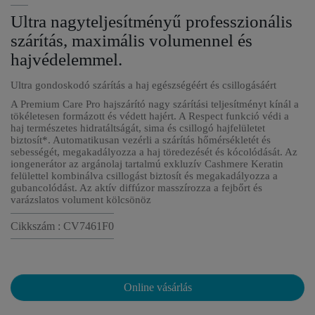
Ultra nagyteljesítményű professzionális
szárítás, maximális volumennel és
hajvédelemmel.
Ultra gondoskodó szárítás a haj egészségéért és csillogásáért
A Premium Care Pro hajszárító nagy szárítási teljesítményt kínál a
tökéletesen formázott és védett hajért. A Respect funkció védi a
haj természetes hidratáltságát, sima és csillogó hajfelületet
biztosít*. Automatikusan vezérli a szárítás hőmérsékletét és
sebességét, megakadályozza a haj töredezését és kócolódását. Az
iongenerátor az argánolaj tartalmú exkluzív Cashmere Keratin
felülettel kombinálva csillogást biztosít és megakadályozza a
gubancolódást. Az aktív diffúzor masszírozza a fejbőrt és
varázslatos volument kölcsönöz
Cikkszám : CV7461F0
Online vásárlás