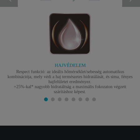
HAJVÉDELEM
Respect funkció: az ideális hőmérséklet/sebesség automatikus
kombinációja, mely védi a haj természetes hidratálását, és sima, fényes
hajfelületet eredményez.
+25%-kal* nagyobb hidratáltság a maximális fokozaton végzett
szárításhoz képest.