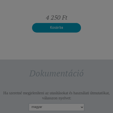
t
4 250 Ft
Kosárba
Dokumentáció
Ha szeretné megjeleníteni az utasításokat és használati útmutatókat,
válasszon nyelvet: