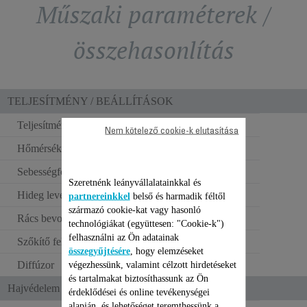
Műszaki paraméterek /
összehasonlítás
TELJESÍTMÉNY / BEÁLLÍTÁSOK
Teljesítmény
2400 W
Nem kötelező cookie-k elutasítása
Hőmérséklet-beállítás
3
Sebességfokozatok
2
Szeretnénk leányvállalatainkkal és
Hideg levegő fújása
partnereinkkel
belső és harmadik féltől
származó cookie-kat vagy hasonló
Rács bevonata
Kasmír keratin
technológiákat (együttesen: "Cookie-k")
felhasználni az Ön adatainak
Szőkítő feltét
1
összegyűjtésére
, hogy elemzéseket
Diffúzor
végezhessünk, valamint célzott hirdetéseket
és tartalmakat biztosíthassunk az Ön
Hajvédelem és ergonómia
érdeklődései és online tevékenységei
alapján, és lehetőséget teremthessünk a