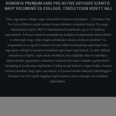
ROWENTA PREMIUM CARE PRO ACTIVE DIFFUSER SZÁRÍTÓ:
NAGY VOLUMENŰ ÉS CSILLOGÓ, TÖKÉLETESEN VÉDETT HAJ
Puha, ragyogóan csillogó, nagy volumentű és könnyen formázható... a Premium Care
Pro Active Diffuser szárító minden fronton tökéletes eredményt biztosít. Ez a nagy
teljesítményű szárító 2400 W teljesítménnyel rendelkezik a gyors és hatékony
hajszárításért. A Respect funkció automatikusan beállítja a levegőáramlás hőmérsékletét
és sebességét, hogy védje a haját a dehidratáció okozta sérüléssel szemben.* Az
iongenerátor és az egyedi Cashmere Keratin felület kombinációja argánolajjal sima,
ragyogóan csillogó és könnyen formázható egészséges hajat biztosít. Az aktív diffúzor
masszírozza a fejbőrt, segíti annak vérellátását, hat a hajhullás ellen és stimulálja a
hajnövekedést, ugyanakkor varázslatos volument kölcsönöz a hajnak a gyökerektől a
hajvégekig és kontúrozza a hajfürtöket. A hideg levegő funkció a végén fixálja a frizurát
a kívánt formában, hogy egész nap tartson. A 6 pozíció közötti választási lehetőséggel a
Premium Care Pro szárító magában foglal mindent, amire szüksége van a tökéletes
hajformához.