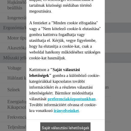
Hajkímélő hőmérséklet-
tartalmak közösségi médiában történő
beállítás
megosztására.
Iongenerátor
A fentieket a "Minden cookie elfogadása"
Ergonómia/kényelmi funkciók
vagy a "Nem kötelező cookie-k elutasítása"
gombra kattintva fogadhatja vagy
Motor típusa
DC motor
utasíthatja el. Kérjük, vegye figyelembe,
hogy ha elutasítja a cookie-kat, csak a
Akasztókampó
weboldal hatékony működéséhez szükséges
Műszaki jellemzők
cookie-kat használjuk.
Voltage
220–240 V
Kattintson a
"Saját választási
lehetőségek"
gombra a különböző cookie-
Hálózati kábel hossza
1.8 m
kategóriákkal kapcsolatos további
Hófehér és fémfahéjas
információkért és a részletes választási
Színek
rózsaszín
lehetőségekért. Bármikor módosíthatja
választását
preferenciaközpontunkban
.
Energiafogyasztás -
0 W
További információért olvassa el cookie-
Kikapcsolt állapot (W)
kra vonatkozó
irányelveinket
.
Frekvencia
50–60 Hz
Teljesítmény
2000-2400 W
Saját választási lehetőségek