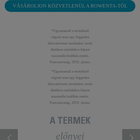
VÁSÁROLJON KÖZVETLENÜL A ROWENTA-TÓL
*Ugyanannál a terméknél
végzett teszt egy független
laboratóriumi tanulmány során
általános szárításhoz képest
maximális beállítás esetén,
Franciaország, 2010. június.
*Ugyanannál a terméknél
végzett teszt egy független
laboratóriumi tanulmány során
általános szárításhoz képest
maximális beállítás esetén,
Franciaország, 2010. június.
A TERMÉK
előnyei