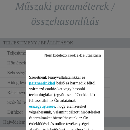
Műszaki paraméterek /
összehasonlítás
TELJESÍTMÉNY / BEÁLLÍTÁSOK
Teljesítmény
2400 W
Nem kötelező cookie-k elutasítása
Hőmérséklet-beállítás
3
Sebességfokozatok
2
Szeretnénk leányvállalatainkkal és
Hideg levegő fújása
partnereinkkel
belső és harmadik féltől
származó cookie-kat vagy hasonló
Rács bevonata
Kasmír keratin
technológiákat (együttesen: "Cookie-k")
felhasználni az Ön adatainak
Szőkítő feltét
1
összegyűjtésére
, hogy elemzéseket
Diffúzor
végezhessünk, valamint célzott hirdetéseket
és tartalmakat biztosíthassunk az Ön
Hajvédelem és ergonómia
érdeklődései és online tevékenységei
alapján, és lehetőséget teremthessünk a