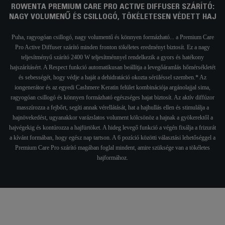
ROWENTA PREMIUM CARE PRO ACTIVE DIFFUSER SZÁRÍTÓ:
NAGY VOLUMENŰ ÉS CSILLOGÓ, TÖKÉLETESEN VÉDETT HAJ
Puha, ragyogóan csillogó, nagy volumentű és könnyen formázható... a Premium Care
Pro Active Diffuser szárító minden fronton tökéletes eredményt biztosít. Ez a nagy
teljesítményű szárító 2400 W teljesítménnyel rendelkezik a gyors és hatékony
hajszárításért. A Respect funkció automatikusan beállítja a levegőáramlás hőmérsékletét
és sebességét, hogy védje a haját a dehidratáció okozta sérüléssel szemben.* Az
iongenerátor és az egyedi Cashmere Keratin felület kombinációja argánolajjal sima,
ragyogóan csillogó és könnyen formázható egészséges hajat biztosít. Az aktív diffúzor
masszírozza a fejbőrt, segíti annak vérellátását, hat a hajhullás ellen és stimulálja a
hajnövekedést, ugyanakkor varázslatos volument kölcsönöz a hajnak a gyökerektől a
hajvégekig és kontúrozza a hajfürtöket. A hideg levegő funkció a végén fixálja a frizurát
a kívánt formában, hogy egész nap tartson. A 6 pozíció közötti választási lehetőséggel a
Premium Care Pro szárító magában foglal mindent, amire szüksége van a tökéletes
hajformához.