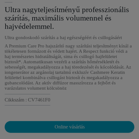
Ultra nagyteljesítményű professzionális
szárítás, maximális volumennel és
hajvédelemmel.
Ultra gondoskodó szárítás a haj egészségéért és csillogásáért
A Premium Care Pro hajszárító nagy szárítási teljesítményt kínál a
tökéletesen formázott és védett hajért. A Respect funkció védi a
haj természetes hidratáltságát, sima és csillogó hajfelületet
biztosít*. Automatikusan vezérli a szárítás hőmérsékletét és
sebességét, megakadályozza a haj töredezését és kócolódását. Az
iongenerátor az argánolaj tartalmú exkluzív Cashmere Keratin
felülettel kombinálva csillogást biztosít és megakadályozza a
gubancolódást. Az aktív diffúzor masszírozza a fejbőrt és
varázslatos volument kölcsönöz
Cikkszám : CV7461F0
Online vásárlás