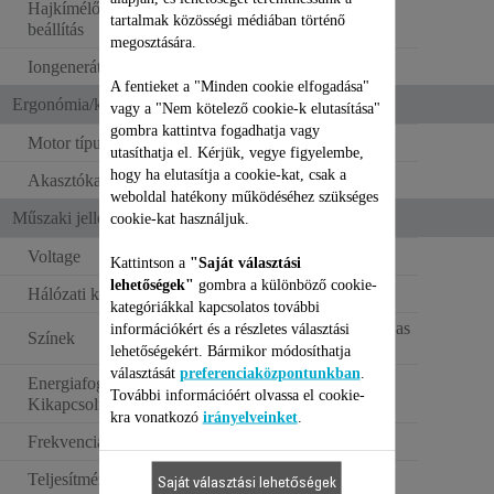
Hajkímélő hőmérséklet-
tartalmak közösségi médiában történő
beállítás
megosztására.
Iongenerátor
A fentieket a "Minden cookie elfogadása"
Ergonómia/kényelmi funkciók
vagy a "Nem kötelező cookie-k elutasítása"
gombra kattintva fogadhatja vagy
Motor típusa
DC motor
utasíthatja el. Kérjük, vegye figyelembe,
hogy ha elutasítja a cookie-kat, csak a
Akasztókampó
weboldal hatékony működéséhez szükséges
Műszaki jellemzők
cookie-kat használjuk.
Voltage
220–240 V
Kattintson a
"Saját választási
lehetőségek"
gombra a különböző cookie-
Hálózati kábel hossza
1.8 m
kategóriákkal kapcsolatos további
Hófehér és fémfahéjas
információkért és a részletes választási
Színek
rózsaszín
lehetőségekért. Bármikor módosíthatja
választását
preferenciaközpontunkban
.
Energiafogyasztás -
0 W
További információért olvassa el cookie-
Kikapcsolt állapot (W)
kra vonatkozó
irányelveinket
.
Frekvencia
50–60 Hz
Teljesítmény
2000-2400 W
Saját választási lehetőségek