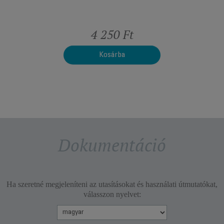
t
4 250 Ft
Kosárba
Dokumentáció
Ha szeretné megjeleníteni az utasításokat és használati útmutatókat,
válasszon nyelvet: