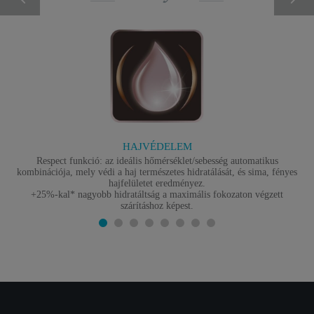
HAJVÉDELEM
Respect funkció: az ideális hőmérséklet/sebesség automatikus
kombinációja, mely védi a haj természetes hidratálását, és sima, fényes
hajfelületet eredményez.
+25%-kal* nagyobb hidratáltság a maximális fokozaton végzett
szárításhoz képest.