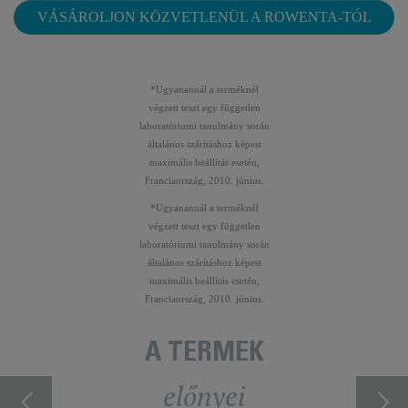
VÁSÁROLJON KÖZVETLENÜL A ROWENTA-TÓL
*Ugyanannál a terméknél
végzett teszt egy független
laboratóriumi tanulmány során
általános szárításhoz képest
maximális beállítás esetén,
Franciaország, 2010. június.
*Ugyanannál a terméknél
végzett teszt egy független
laboratóriumi tanulmány során
általános szárításhoz képest
maximális beállítás esetén,
Franciaország, 2010. június.
A TERMÉK
előnyei