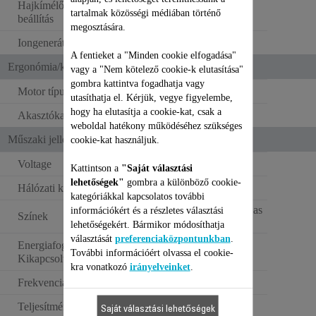
Hajkímélő hőmérséklet-
tartalmak közösségi médiában történő
beállítás
megosztására.
Iongenerátor
A fentieket a "Minden cookie elfogadása"
Ergonómia/kényelmi funkciók
vagy a "Nem kötelező cookie-k elutasítása"
gombra kattintva fogadhatja vagy
Motor típusa
DC motor
utasíthatja el. Kérjük, vegye figyelembe,
hogy ha elutasítja a cookie-kat, csak a
Akasztókampó
weboldal hatékony működéséhez szükséges
Műszaki jellemzők
cookie-kat használjuk.
Voltage
220–240 V
Kattintson a
"Saját választási
lehetőségek"
gombra a különböző cookie-
Hálózati kábel hossza
1.8 m
kategóriákkal kapcsolatos további
Hófehér és fémfahéjas
információkért és a részletes választási
Színek
rózsaszín
lehetőségekért. Bármikor módosíthatja
választását
preferenciaközpontunkban
.
Energiafogyasztás -
0 W
További információért olvassa el cookie-
Kikapcsolt állapot (W)
kra vonatkozó
irányelveinket
.
Frekvencia
50–60 Hz
Teljesítmény
2000-2400 W
Saját választási lehetőségek