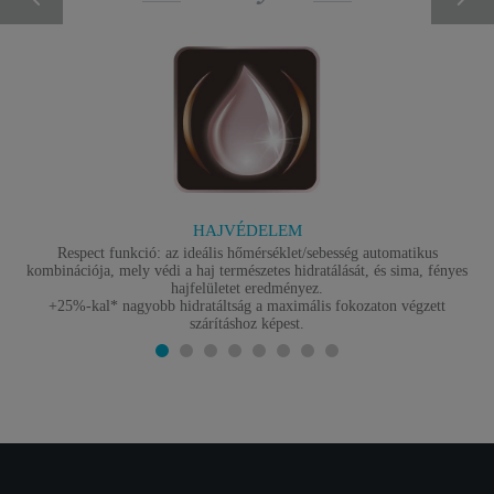
HAJVÉDELEM
Respect funkció: az ideális hőmérséklet/sebesség automatikus
kombinációja, mely védi a haj természetes hidratálását, és sima, fényes
hajfelületet eredményez.
+25%-kal* nagyobb hidratáltság a maximális fokozaton végzett
szárításhoz képest.