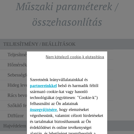
Műszaki paraméterek /
összehasonlítás
TELJESÍTMÉNY / BEÁLLÍTÁSOK
Teljesítmény
2400 W
Nem kötelező cookie-k elutasítása
Hőmérséklet-beállítás
3
Sebességfokozatok
2
Szeretnénk leányvállalatainkkal és
Hideg levegő fújása
partnereinkkel
belső és harmadik féltől
származó cookie-kat vagy hasonló
Rács bevonata
Kasmír keratin
technológiákat (együttesen: "Cookie-k")
felhasználni az Ön adatainak
Szőkítő feltét
1
összegyűjtésére
, hogy elemzéseket
Diffúzor
végezhessünk, valamint célzott hirdetéseket
és tartalmakat biztosíthassunk az Ön
Hajvédelem és ergonómia
érdeklődései és online tevékenységei
alapján, és lehetőséget teremthessünk a