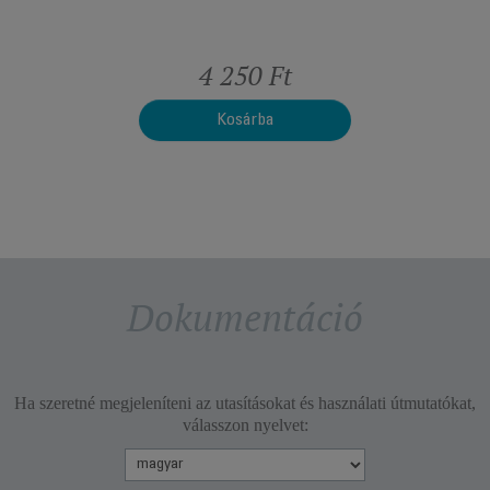
t
4 250 Ft
Kosárba
Dokumentáció
Ha szeretné megjeleníteni az utasításokat és használati útmutatókat,
válasszon nyelvet: