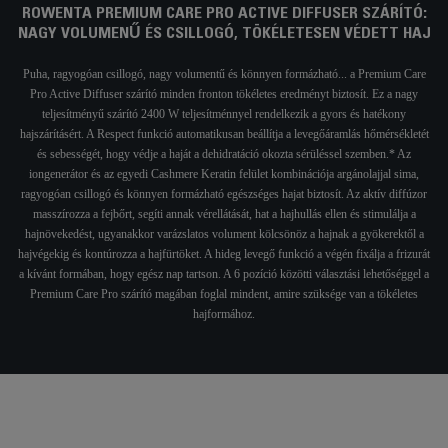
ROWENTA PREMIUM CARE PRO ACTIVE DIFFUSER SZÁRÍTÓ:
NAGY VOLUMENŰ ÉS CSILLOGÓ, TÖKÉLETESEN VÉDETT HAJ
Puha, ragyogóan csillogó, nagy volumentű és könnyen formázható... a Premium Care
Pro Active Diffuser szárító minden fronton tökéletes eredményt biztosít. Ez a nagy
teljesítményű szárító 2400 W teljesítménnyel rendelkezik a gyors és hatékony
hajszárításért. A Respect funkció automatikusan beállítja a levegőáramlás hőmérsékletét
és sebességét, hogy védje a haját a dehidratáció okozta sérüléssel szemben.* Az
iongenerátor és az egyedi Cashmere Keratin felület kombinációja argánolajjal sima,
ragyogóan csillogó és könnyen formázható egészséges hajat biztosít. Az aktív diffúzor
masszírozza a fejbőrt, segíti annak vérellátását, hat a hajhullás ellen és stimulálja a
hajnövekedést, ugyanakkor varázslatos volument kölcsönöz a hajnak a gyökerektől a
hajvégekig és kontúrozza a hajfürtöket. A hideg levegő funkció a végén fixálja a frizurát
a kívánt formában, hogy egész nap tartson. A 6 pozíció közötti választási lehetőséggel a
Premium Care Pro szárító magában foglal mindent, amire szüksége van a tökéletes
hajformához.