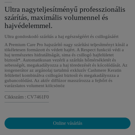
Ultra nagyteljesítményű professzionális
szárítás, maximális volumennel és
hajvédelemmel.
Ultra gondoskodó szárítás a haj egészségéért és csillogásáért
A Premium Care Pro hajszárító nagy szárítási teljesítményt kínál a
tökéletesen formázott és védett hajért. A Respect funkció védi a
haj természetes hidratáltságát, sima és csillogó hajfelületet
biztosít*. Automatikusan vezérli a szárítás hőmérsékletét és
sebességét, megakadályozza a haj töredezését és kócolódását. Az
iongenerátor az argánolaj tartalmú exkluzív Cashmere Keratin
felülettel kombinálva csillogást biztosít és megakadályozza a
gubancolódást. Az aktív diffúzor masszírozza a fejbőrt és
varázslatos volument kölcsönöz
Cikkszám : CV7461F0
Online vásárlás