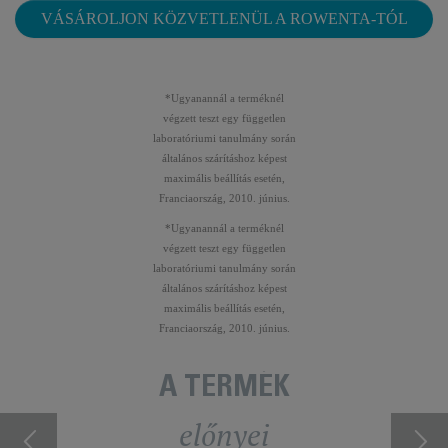
VÁSÁROLJON KÖZVETLENÜL A ROWENTA-TÓL
*Ugyanannál a terméknél
végzett teszt egy független
laboratóriumi tanulmány során
általános szárításhoz képest
maximális beállítás esetén,
Franciaország, 2010. június.
*Ugyanannál a terméknél
végzett teszt egy független
laboratóriumi tanulmány során
általános szárításhoz képest
maximális beállítás esetén,
Franciaország, 2010. június.
A TERMÉK
előnyei