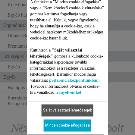
A fentieket a "Minden cookie elfogadása"
Kefe típusok
Természetes
vagy a "Nem kötelező cookie-k elutasítása"
gombra kattintva fogadhatja vagy
Egyéb hajformázó
Egyéb
utasíthatja el. Kérjük, vegye figyelembe,
Ergonómia/ Kényelem a használatban
hogy ha elutasítja a cookie-kat, csak a
weboldal hatékony működéséhez szükséges
Hőmérsékletjelző
cookie-kat használjuk.
Prémium ajándékdoboz
Kattintson a
"Saját választási
Szükséglet
lehetőségek"
gombra a különböző cookie-
kategóriákkal kapcsolatos további
Egyéb
információkért és a részletes választási
lehetőségekért. Bármikor módosíthatja
Egyéb
választását
preferenciaközpontunkban
.
További információért olvassa el cookie-
Haj típus
Száraz haj
kra vonatkozó
irányelveinket
.
Energiafogyasztás -
0.13 W
Kikapcsolt állapot (W)
Saját választási lehetőségek
Nézze meg a tartozékbolt
Minden cookie elfogadása