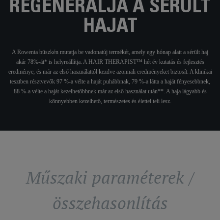
REGENERÁLJA A SÉRÜLT
HAJAT
A Rowenta büszkén mutatja be vadonatúj termékét, amely egy hónap alatt a sérült haj
akár 78%-át* is helyreállítja. A HAIR THERAPIST™ hét év kutatás és fejlesztés
eredménye, és már az első használattól kezdve azonnali eredményeket biztosít. A klinikai
tesztben résztvevők 97 %-a vélte a haját puhábbnak, 79 %-a látta a haját fényesebbnek,
88 %-a vélte a haját kezelhetőbbnek már az első használat után**. A haja lágyabb és
könnyebben kezelhető, természetes és élettel teli lesz.
Műszaki paraméterek /
összehasonlítás