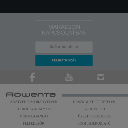
címszó alatt.
MARADJON
KAPCSOLATBAN
ADATVÉDELMI IRÁNYELVEK
HASZNÁLATI FELTÉTELEK
COOKIE SZABÁLYZAT
GROUPE SEB
MUNKAAJÁNLAT
ÜZLETI FELTÉTELEK
FELFEDEZŐK
JOGI TÁJÉKOZTATÓ