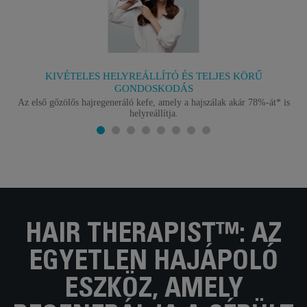
KIVÉTELES HELYREÁLLÍTÓ ÉS TELJES KÖRŰ
GONDOSKODÁS
Az első gőzölős hajregeneráló kefe, amely a hajszálak akár 78%-át* is
helyreállítja.
HAIR THERAPIST™: AZ
EGYETLEN HAJÁPOLÓ
ESZKÖZ, AMELY