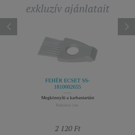
exkluzív ajánlatait
SERÉLT
HAJF
TÉSÉHEZ
VÍZT
654
1
zép hajhoz
Helyreál
FEHÉR ECSET SS-
n.
R
1810002655
Megkönnyíti a karbantartást
Raktáron van.
t
2 120 Ft