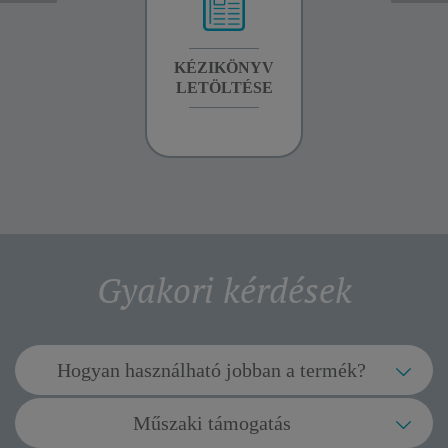
GARANCIA
KÉZIKÖNYV
GARANCIA
INFORMÁCIÓK
LETÖLTÉSE
INFORMÁCIÓK
Gyakori kérdések
Hogyan használható jobban a termék?
Mi az ionikus funkció célja (típustól
Műszaki támogatás
függően)?