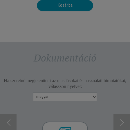
Kosárba
Dokumentáció
Ha szeretné megjeleníteni az utasításokat és használati útmutatókat,
válasszon nyelvet: