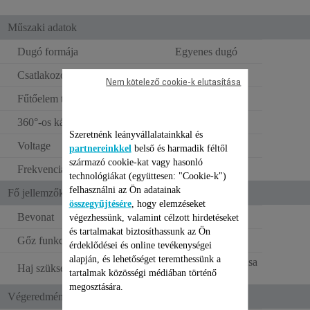
Műszaki adatok
Dugó formája
Egyenes dugó
Csatlakozóaljzat típusa
Európai
Nem kötelező cookie-k elutasítása
Fűtőelem típusa
Alumínium
360°-os kábel
Szeretnénk leányvállalatainkkal és
Voltage
220–240 V
partnereinkkel
belső és harmadik féltől
származó cookie-kat vagy hasonló
Frekvencia
50–60 Hz
technológiákat (együttesen: "Cookie-k")
felhasználni az Ön adatainak
Fő jellemzők
összegyűjtésére
, hogy elemzéseket
Bevonat
Keratin
végezhessünk, valamint célzott hirdetéseket
és tartalmakat biztosíthassunk az Ön
Gőz funkció
érdeklődései és online tevékenységei
alapján, és lehetőséget teremthessünk a
Hajrostok hejreállítása
Haj szükségletek
tartalmak közösségi médiában történő
megosztására.
Végeredmény/ Használat