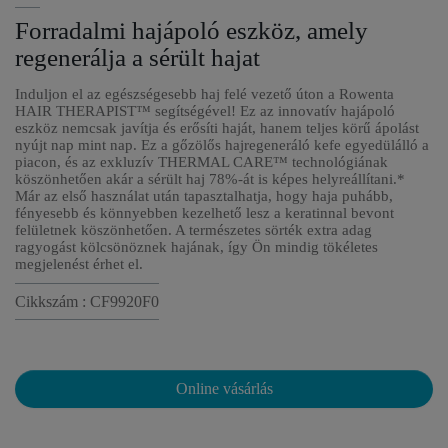
Forradalmi hajápoló eszköz, amely
regenerálja a sérült hajat
Induljon el az egészségesebb haj felé vezető úton a Rowenta
HAIR THERAPIST™ segítségével! Ez az innovatív hajápoló
eszköz nemcsak javítja és erősíti haját, hanem teljes körű ápolást
nyújt nap mint nap. Ez a gőzölős hajregeneráló kefe egyedülálló a
piacon, és az exkluzív THERMAL CARE™ technológiának
köszönhetően akár a sérült haj 78%-át is képes helyreállítani.*
Már az első használat után tapasztalhatja, hogy haja puhább,
fényesebb és könnyebben kezelhető lesz a keratinnal bevont
felületnek köszönhetően. A természetes sörték extra adag
ragyogást kölcsönöznek hajának, így Ön mindig tökéletes
megjelenést érhet el.
Cikkszám : CF9920F0
Online vásárlás