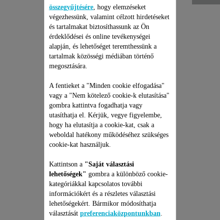
összegyűjtésére
, hogy elemzéseket
végezhessünk, valamint célzott hirdetéseket
és tartalmakat biztosíthassunk az Ön
érdeklődései és online tevékenységei
alapján, és lehetőséget teremthessünk a
tartalmak közösségi médiában történő
megosztására.
HAJFORMÁZÓ KEFE
A fentieket a "Minden cookie elfogadása"
VÍZTARTÁLYA SS-
vagy a "Nem kötelező cookie-k elutasítása"
1810002505
gombra kattintva fogadhatja vagy
Helyreállító gőzt sugároz a
utasíthatja el. Kérjük, vegye figyelembe,
hajba
hogy ha elutasítja a cookie-kat, csak a
Raktáron van.
weboldal hatékony működéséhez szükséges
cookie-kat használjuk.
5 950 Ft
Kattintson a
"Saját választási
lehetőségek"
gombra a különböző cookie-
Kosárba
kategóriákkal kapcsolatos további
információkért és a részletes választási
lehetőségekért. Bármikor módosíthatja
választását
preferenciaközpontunkban
.