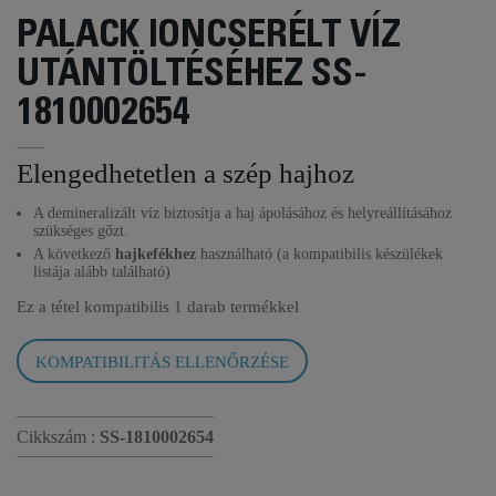
PALACK IONCSERÉLT VÍZ
UTÁNTÖLTÉSÉHEZ SS-
1810002654
Elengedhetetlen a szép hajhoz
A demineralizált víz biztosítja a haj ápolásához és helyreállításához
szükséges gőzt.
A következő
hajkefékhez
használható (a kompatibilis készülékek
listája alább található)
Ez a tétel kompatibilis
1 darab termékkel
KOMPATIBILITÁS ELLENŐRZÉSE
Cikkszám :
SS-1810002654