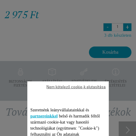
2 975 Ft
-
+
3 db készleten
Kosárba
ADATVÉDELEM
BIZTONSÁGOS
SZÁLLÍTÁSI
ÉRTÉKESÍTÉS
FIZETÉS
FELTÉTELEK
FELTÉTELEI
Nem kötelező cookie-k elutasítása
További ajánlott tartozékok
Szeretnénk leányvállalatainkkal és
partnereinkkel
belső és harmadik féltől
származó cookie-kat vagy hasonló
technológiákat (együttesen: "Cookie-k")
felhasználni az Ön adatainak