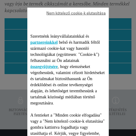
vagy írja be termék cikkszámát a keresőbe. Minden termékkel
kapcsolatos információt meg fog találni.
Nem kötelező cookie-k elutasítása
LÉGTISZTÍTÓ
MELEGÍTŐ
Szeretnénk leányvállalatainkkal és
partnereinkkel
belső és harmadik féltől
PÁRÁSÍTÓ ÉS PÁRAMENTESÍTŐ
származó cookie-kat vagy hasonló
technológiákat (együttesen: "Cookie-k")
SPOT&STAIN CLEANER
felhasználni az Ön adatainak
összegyűjtésére
, hogy elemzéseket
VENTILÁTOR
végezhessünk, valamint célzott hirdetéseket
és tartalmakat biztosíthassunk az Ön
érdeklődései és online tevékenységei
alapján, és lehetőséget teremthessünk a
tartalmak közösségi médiában történő
megosztására.
ADATVÉDELEM
BIZTONSÁGOS
SZÁLLÍTÁSI
ÉRTÉKESÍTÉS
FIZETÉS
FELTÉTELEK
FELTÉTELEI
A fentieket a "Minden cookie elfogadása"
vagy a "Nem kötelező cookie-k elutasítása"
gombra kattintva fogadhatja vagy
utasíthatja el. Kérjük, vegye figyelembe,