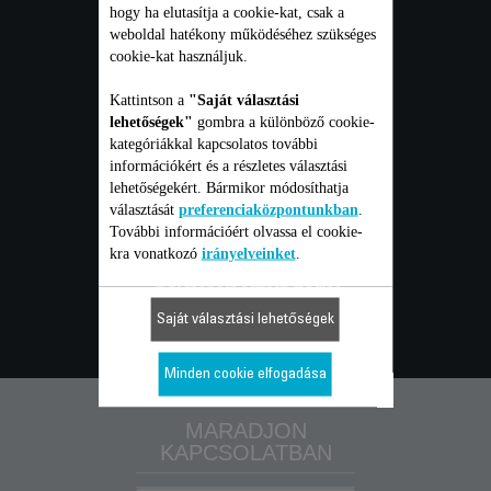
FOGYASZTÓI
hogy ha elutasítja a cookie-kat, csak a
weboldal hatékony működéséhez szükséges
cookie-kat használjuk.
szolgáltatások
Kattintson a
"Saját választási
lehetőségek"
gombra a különböző cookie-
kategóriákkal kapcsolatos további
GARANCIA
információkért és a részletes választási
lehetőségekért. Bármikor módosíthatja
JAVÍTÁS
választását
preferenciaközpontunkban
.
További információért olvassa el cookie-
FELHASZNÁLÓI ÚTMUTATÓ
kra vonatkozó
irányelveinket
.
GYAKORI KÉRDÉSEK
KAPCSOLAT
Saját választási lehetőségek
Minden cookie elfogadása
MARADJON
KAPCSOLATBAN