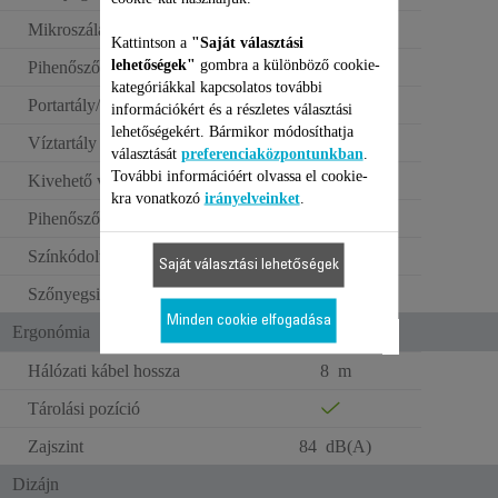
Mikroszálas anyag textílhez
*2/Igen
Kattintson a
"Saját választási
lehetőségek"
gombra a különböző cookie-
Pihenőszőnyeg
kategóriákkal kapcsolatos további
Portartály/zsák űrtartalma
0.5 L
információkért és a részletes választási
lehetőségekért. Bármikor módosíthatja
Víztartály űrtartalma
0.4 L
választását
preferenciaközpontunkban
.
További információért olvassa el cookie-
Kivehető víztartály
kra vonatkozó
irányelveinket
.
Pihenőszőnyeg
Színkódolt kefék
Saját választási lehetőségek
Szőnyegsimító
Minden cookie elfogadása
Ergonómia
Hálózati kábel hossza
8 m
Tárolási pozíció
Zajszint
84 dB(A)
Dizájn