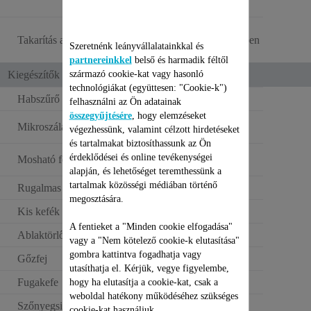
felületek
Tisztítás és
Takarítás az igényeid szerint
porszívózás 2 az 1-ben
Szeretnénk leányvállalatainkkal és
partnereinkkel
belső és harmadik féltől
származó cookie-kat vagy hasonló
Kiegészítők
technológiákat (együttesen: "Cookie-k")
Habszűrő
felhasználni az Ön adatainak
összegyűjtésére
, hogy elemzéseket
Minden felület és
Mikroszálas felmosó
végezhessünk, valamint célzott hirdetéseket
nehéz folt
és tartalmakat biztosíthassunk az Ön
Akár 100-szor is
érdeklődései és online tevékenységei
Mosható felmosó
kimosható
alapján, és lehetőséget teremthessünk a
tartalmak közösségi médiában történő
Rugalmas gőzfej
megosztására.
Kis kefék
*3/Igen
A fentieket a "Minden cookie elfogadása"
Ablaktörlő
vagy a "Nem kötelező cookie-k elutasítása"
gombra kattintva fogadhatja vagy
Gőzfej
utasíthatja el. Kérjük, vegye figyelembe,
Fugakefe
hogy ha elutasítja a cookie-kat, csak a
weboldal hatékony működéséhez szükséges
Szőnyegsimító
cookie-kat használjuk.