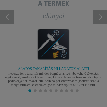
A TERMÉK
előnyei
ALAPOS TAKARÍTÁS PILLANATOK ALATT!
Fedezze fel a takarítás minden formájánál igénybe vehető tökéletes
segítőtársat, amely időt takarít meg Önnek: lehetővé teszi minden típusú
padló egyetlen mozdulattal történő porszívózását és gőztisztítását, a
mélytisztításra használatos gőz minden típusú felületet kitisztít.