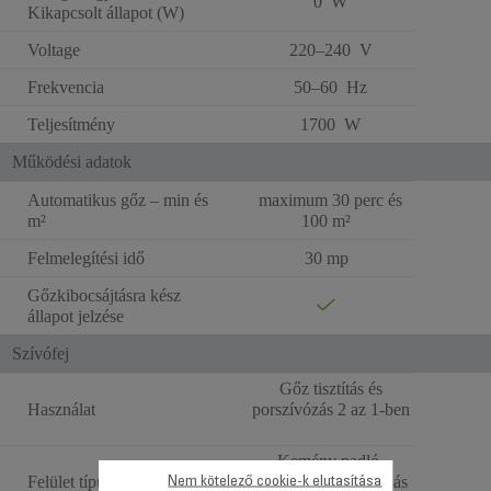
0 W
Kikapcsolt állapot (W)
Voltage
220–240 V
Frekvencia
50–60 Hz
Teljesítmény
1700 W
Működési adatok
Automatikus gőz – min és
maximum 30 perc és
m²
100 m²
Felmelegítési idő
30 mp
Gőzkibocsájtásra kész
állapot jelzése
Szívófej
Gőz tisztítás és
Használat
porszívózás 2 az 1-ben
Kemény padló,
Felület típusa
szőnyeg, ablak és más
Nem kötelező cookie-k elutasítása