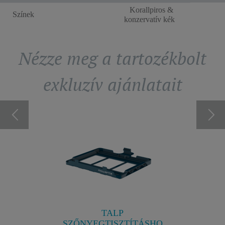
Korallpiros &
Színek
konzervatív kék
Nézze meg a tartozékbolt
exkluzív ajánlatait
A
4 SZ
AVÍTÁSI
SZŰ
G
Biztosít
ések nélkül
é
jesztett
R
TALP
SZŐNYEGTISZTÍTÁSHO