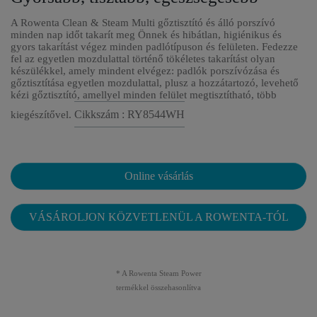
A Rowenta Clean & Steam Multi gőztisztító és álló porszívó
minden nap időt takarít meg Önnek és hibátlan, higiénikus és
gyors takarítást végez minden padlótípuson és felületen. Fedezze
fel az egyetlen mozdulattal történő tökéletes takarítást olyan
készülékkel, amely mindent elvégez: padlók porszívózása és
gőztisztítása egyetlen mozdulattal, plusz a hozzátartozó, levehető
kézi gőztisztító, amellyel minden felület megtisztítható, több
Cikkszám : RY8544WH
kiegészítővel.
Online vásárlás
VÁSÁROLJON KÖZVETLENÜL A ROWENTA-TÓL
* A Rowenta Steam Power
termékkel összehasonlítva