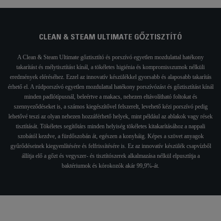
CLEAN & STEAM ULTIMATE GŐZTISZTÍTÓ
A Clean & Steam Ultimate gőztisztító és porszívó egyetlen mozdulattal hatékony
takarítást és mélytisztítást kínál, a tökéletes higiénia és kompromisszumok nélküli
eredmények eléréséhez. Ezzel az innovatív készülékkel gyorsabb és alaposabb takarítás
érhető el. A rúdporszívó egyetlen mozdulattal hatékony porszívózást és gőztisztítást kínál
minden padlótípusnál, beleértve a makacs, nehezen eltávolítható foltokat és
szennyeződéseket is, a számos kiegészítővel felszerelt, levehető kézi porszívó pedig
lehetővé teszi az olyan nehezen hozzáférhető helyek, mint például az ablakok vagy rések
tisztítását. Tökéletes segítőtárs minden helyiség tökéletes kitakarításához a nappali
szobától kezdve, a fürdőszobán át, egészen a konyháig. Képes a szövet anyagok
gyűrődéseinek kiegyenlítésére és felfrissítésére is. Ez az innovatív készülék csapvízből
állítja elő a gőzt és vegyszer- és tisztítószerek alkalmazása nélkül elpusztítja a
baktériumok és kórokozók akár 99,9%-át.