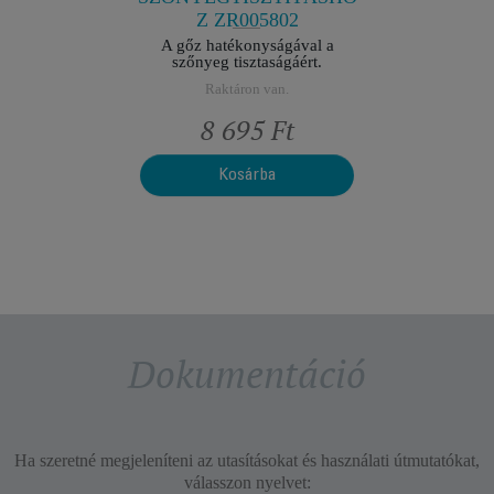
Z ZR005802
A gőz hatékonyságával a
szőnyeg tisztaságáért.
Raktáron van.
Ft
8 695 Ft
Kosárba
Dokumentáció
Ha szeretné megjeleníteni az utasításokat és használati útmutatókat,
válasszon nyelvet: