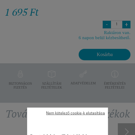
1 695 Ft
-
+
Raktáron van.
6 napon belül kézbesíthető.
Kosárba
ADATVÉDELEM
BIZTONSÁGOS
SZÁLLÍTÁSI
ÉRTÉKESÍTÉS
FIZETÉS
FELTÉTELEK
FELTÉTELEI
További ajánlott tartozékok
Nem kötelező cookie-k elutasítása