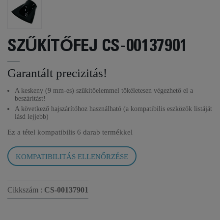
SZŰKÍTŐFEJ CS-00137901
Garantált precizitás!
A keskeny (9 mm-es) szűkítőelemmel tökéletesen végezhető el a
beszárítást!
A következő hajszárítóhoz használható (a kompatibilis eszközök listáját
lásd lejjebb)
Ez a tétel kompatibilis
6 darab termékkel
KOMPATIBILITÁS ELLENŐRZÉSE
Cikkszám :
CS-00137901