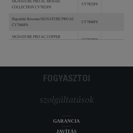
SIGNATURE PRO AC MOSAIC
CV7825F0
COLLECTION CV7825F0
Hajszárító Rowenta SIGNATURE PRO AC
CV7846F0
CV7846F0
SIGNATURE PRO AC COPPER
CV7819F0
FOREVER CV781F0
SIGNATURE PRO AC CV7840F0
CV7840F0
FOGYASZTÓI
szolgáltatások
GARANCIA
JAVÍTÁS