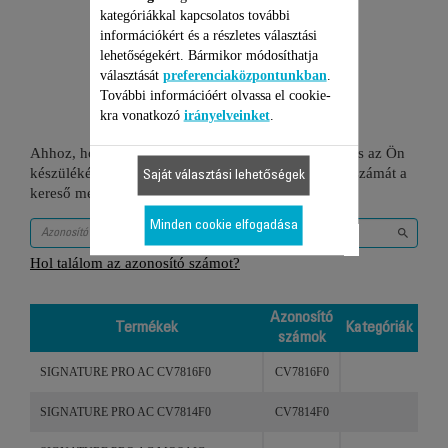
kategóriákkal kapcsolatos további
információkért és a részletes választási
lehetőségekért. Bármikor módosíthatja
6 Termékekhez
választását
preferenciaközpontunkban
.
További információért olvassa el cookie-
kra vonatkozó
irányelveinket
.
Ahhoz, hogy ellenőrizze, hogy ez a tétel kompatibilis az Ön
készülékével, kérjük gépelje be a termék azonosító számát a
Saját választási lehetőségek
kereső mezőbe vagy ellenőrizze a lenti táblázatot.
Minden cookie elfogadása
Hol találom az azonosító számot?
Azonosító
Termékek
Kategóriák
számok
Termékek
Azonosító
Kategóriák
SIGNATURE PRO AC CV7816F0
CV7816F0
számok
SIGNATURE PRO AC CV7814F0
CV7814F0