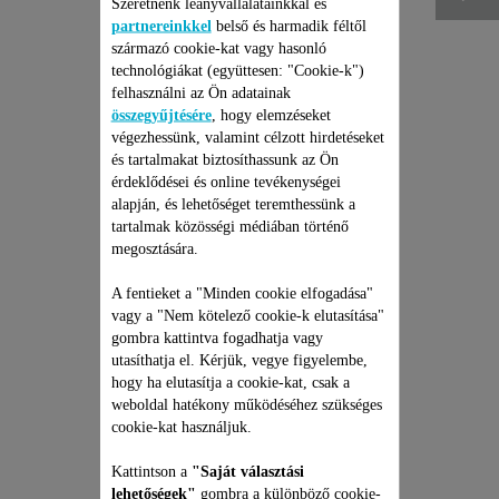
Szeretnénk leányvállalatainkkal és
partnereinkkel
belső és harmadik féltől
származó cookie-kat vagy hasonló
technológiákat (együttesen: "Cookie-k")
felhasználni az Ön adatainak
összegyűjtésére
, hogy elemzéseket
végezhessünk, valamint célzott hirdetéseket
és tartalmakat biztosíthassunk az Ön
érdeklődései és online tevékenységei
alapján, és lehetőséget teremthessünk a
ROWENTA HAJSZÁRÍTÓ
tartalmak közösségi médiában történő
JAVÍTÁSI CSOMAG
megosztására.
Árajánlat, meglepetések nélkül
A fentieket a "Minden cookie elfogadása"
és 6 hónapos kiterjesztett
vagy a "Nem kötelező cookie-k elutasítása"
garancia!
gombra kattintva fogadhatja vagy
13 390 Ft
utasíthatja el. Kérjük, vegye figyelembe,
hogy ha elutasítja a cookie-kat, csak a
weboldal hatékony működéséhez szükséges
Kosárba
cookie-kat használjuk.
Kattintson a
"Saját választási
lehetőségek"
gombra a különböző cookie-