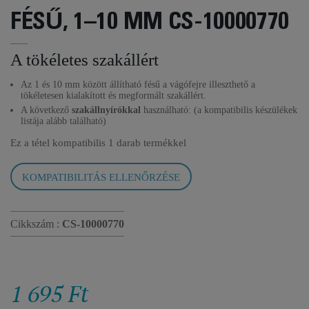
FÉSŰ, 1–10 MM CS-10000770
A tökéletes szakállért
Az 1 és 10 mm között állítható fésű a vágófejre illeszthető a
tökéletesen kialakított és megformált szakállért.
A következő
szakállnyírókkal
használható: (a kompatibilis készülékek
listája alább található)
Ez a tétel kompatibilis
1 darab termékkel
KOMPATIBILITÁS ELLENŐRZÉSE
Cikkszám :
CS-10000770
1 695 Ft