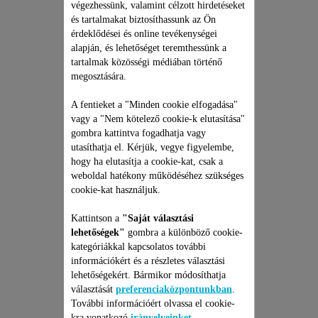
végezhessünk, valamint célzott hirdetéseket
és tartalmakat biztosíthassunk az Ön
érdeklődései és online tevékenységei
alapján, és lehetőséget teremthessünk a
tartalmak közösségi médiában történő
TISZTÍTÓKEFE CS-
megosztására.
10000779
A fentieket a "Minden cookie elfogadása"
Megkönnyíti a hajnyíró
vagy a "Nem kötelező cookie-k elutasítása"
tisztítását
gombra kattintva fogadhatja vagy
Raktáron van.
utasíthatja el. Kérjük, vegye figyelembe,
hogy ha elutasítja a cookie-kat, csak a
weboldal hatékony működéséhez szükséges
1 270 Ft
cookie-kat használjuk.
Kosárba
Kattintson a
"Saját választási
lehetőségek"
gombra a különböző cookie-
kategóriákkal kapcsolatos további
információkért és a részletes választási
lehetőségekért. Bármikor módosíthatja
választását
preferenciaközpontunkban
.
További információért olvassa el cookie-
kra vonatkozó
irányelveinket
.