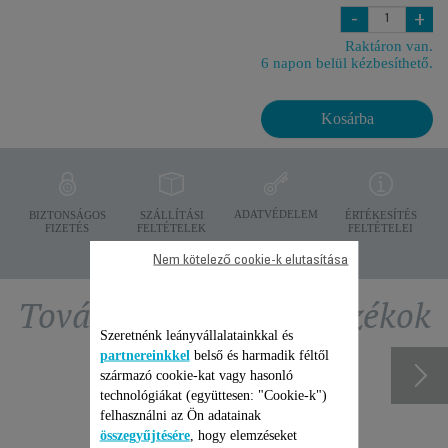
-
+
Raktáron van.
6 napon belül kézbesíthető.
Kosárba
ADATVÉDELEM
BIZTONSÁGOS
SZÁLLÍTÁSI
ÉRTÉKESÍTÉS
FIZETÉS
FELTÉTELEK
FELTÉTELEI
Nem kötelező cookie-k elutasítása
További ajánlott tartozékok
Szeretnénk leányvállalatainkkal és
partnereinkkel
belső és harmadik féltől
származó cookie-kat vagy hasonló
technológiákat (együttesen: "Cookie-k")
felhasználni az Ön adatainak
összegyűjtésére
, hogy elemzéseket