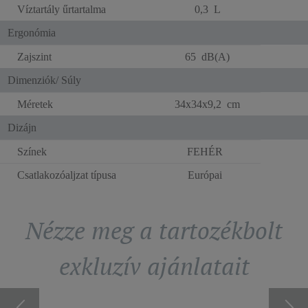
Víztartály űrtartalma
0,3 L
Ergonómia
Zajszint
65 dB(A)
Dimenziók/ Súly
Méretek
34x34x9,2 cm
Dizájn
Színek
FEHÉR
Csatlakozóaljzat típusa
Európai
Nézze meg a tartozékbolt
exkluzív ajánlatait