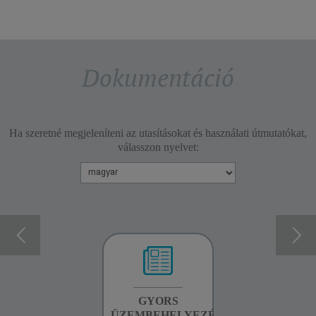
Dokumentáció
Ha szeretné megjeleníteni az utasításokat és használati útmutatókat,
válasszon nyelvet:
GARANCIA
GYORS
BIZTONSÁGI
INFORMÁCIÓK
ÜZEMBEHELYEZÉSI
UTASÍTÁSOK