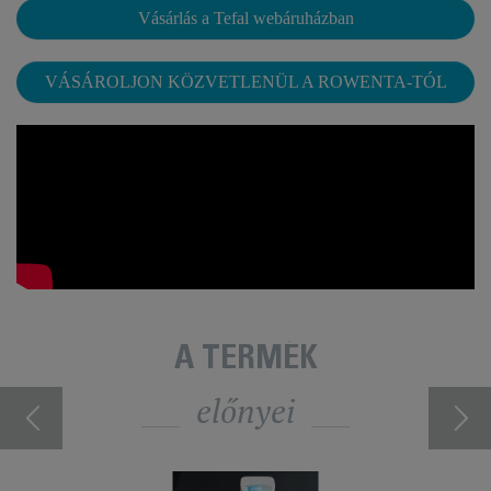
Vásárlás a Tefal webáruházban
VÁSÁROLJON KÖZVETLENÜL A ROWENTA-TÓL
A TERMÉK
előnyei