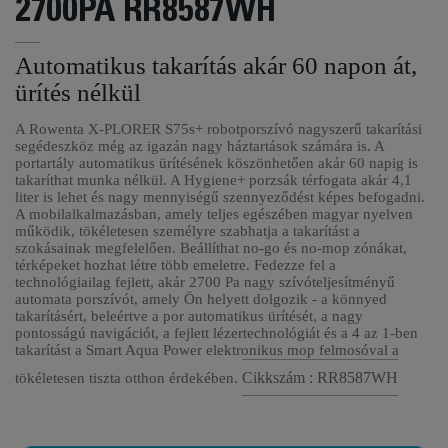
2700PA RR8587WH
Automatikus takarítás akár 60 napon át,
ürítés nélkül
A Rowenta X-PLORER S75s+ robotporszívó nagyszerű takarítási
segédeszköz még az igazán nagy háztartások számára is. A
portartály automatikus ürítésének köszönhetően akár 60 napig is
takaríthat munka nélkül. A Hygiene+ porzsák térfogata akár 4,1
liter is lehet és nagy mennyiségű szennyeződést képes befogadni.
A mobilalkalmazásban, amely teljes egészében magyar nyelven
működik, tökéletesen személyre szabhatja a takarítást a
szokásainak megfelelően. Beállíthat no-go és no-mop zónákat,
térképeket hozhat létre több emeletre. Fedezze fel a
technológiailag fejlett, akár 2700 Pa nagy szívóteljesítményű
automata porszívót, amely Ön helyett dolgozik - a könnyed
takarításért, beleértve a por automatikus ürítését, a nagy
pontosságú navigációt, a fejlett lézertechnológiát és a 4 az 1-ben
takarítást a Smart Aqua Power elektronikus mop felmosóval a
Cikkszám : RR8587WH
tökéletesen tiszta otthon érdekében.