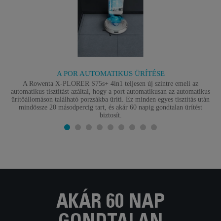
A POR AUTOMATIKUS ÜRÍTÉSE
A Rowenta X-PLORER S75s+ 4in1 teljesen új szintre emeli az
automatikus tisztítást azáltal, hogy a port automatikusan az automatikus
ürítőállomáson található porzsákba üríti. Ez minden egyes tisztítás után
mindössze 20 másodpercig tart, és akár 60 napig gondtalan ürítést
biztosít.
AKÁR 60 NAP