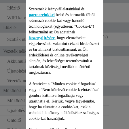
Időzítő
Szeretnénk leányvállalatainkkal és
partnereinkkel
belső és harmadik féltől
WIFI kapcsolat
származó cookie-kat vagy hasonló
technológiákat (együttesen: "Cookie-k")
Időzítés
felhasználni az Ön adatainak
Igen ( egyedi takarítás)
összegyűjtésére
, hogy elemzéseket
Szobák utáni takarítás
végezhessünk, valamint célzott hirdetéseket
és tartalmakat biztosíthassunk az Ön
Vezeték nélküli működés
érdeklődései és online tevékenységei
alapján, és lehetőséget teremthessünk a
Akkumulátor típusa
Lítium-ion
tartalmak közösségi médiában történő
Újratöltési idő
3 óra
megosztására.
Vezeték nélküli működés
120 perc
A fentieket a "Minden cookie elfogadása"
vagy a "Nem kötelező cookie-k elutasítása"
Működési idő
gombra kattintva fogadhatja vagy
Működési idő (min. pozíció)
120
utasíthatja el. Kérjük, vegye figyelembe,
hogy ha elutasítja a cookie-kat, csak a
Újratöltés típusa
Dokkoló
weboldal hatékony működéséhez szükséges
cookie-kat használjuk.
Öntöltő