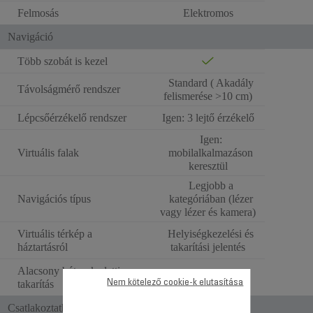
Felmosás
Elektromos
Navigáció
Több szobát is kezel
Standard ( Akadály
Távolságmérő rendszer
felismerése >10 cm)
Lépcsőérzékelő rendszer
Igen: 3 lejtő érzékelő
Igen:
Virtuális falak
mobilalkalmazáson
keresztül
Legjobb a
Navigációs típus
kategóriában (lézer
vagy lézer és kamera)
Virtuális térkép a
Helyiségkezelési és
háztartásról
takarítási jelentés
Alacsony bútorok alatti
Standard
Nem kötelező cookie-k elutasítása
takarítás
Csatlakoztathatóság