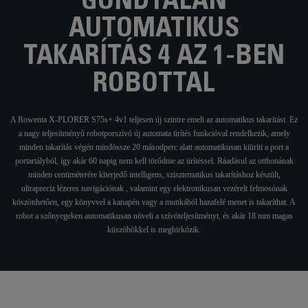
GONDTALAN
AUTOMATIKUS
TAKARÍTÁS 4 AZ 1-BEN
ROBOTTAL
A Rowenta X-PLORER S75s+ 4v1 teljesen új szintre emeli az automatikus takarítást. Ez
a nagy teljesítményű robotporszívó új automata ürítés funkcióval rendelkezik, amely
minden takarítás végén mindössze 20 másodperc alatt automatikusan kiüríti a port a
portartályból, így akár 60 napig nem kell törődnie az ürítéssel. Ráadásul az otthonának
minden centiméterére kiterjedő intelligens, szisztematikus takarításhoz készült,
ultraprecíz lézeres navigációnak , valamint egy elektronikusan vezérelt felmosónak
köszönhetően, egy könyvvel a kanapén vagy a munkából hazafelé menet is takaríthat. A
robot a szőnyegeken automatikusan növeli a szívóteljesítményt, és akár 18 mm magas
küszöbökkel is megbirkózik.