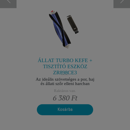
A
OLDALK
ZÍVÓ
Optimál
SOMAG
nehezen el
ések nélkül
R
jesztett
ÁLLAT TURBO KEFE +
TISZTÍTÓ ESZKÖZ
ZR898CE3
Az ideális szövetséges a por, haj
és állati szőr elleni harcban
Raktáron van.
Ft
6 380 Ft
Kosárba