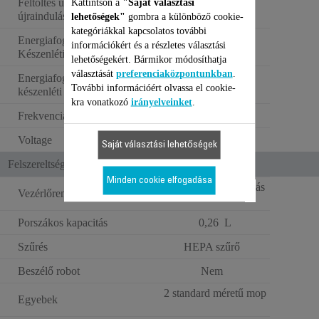
Feltöltés utáni automatikus
Kattintson a
"Saját választási
újraindulás
lehetőségek"
gombra a különböző cookie-
kategóriákkal kapcsolatos további
Energiafogyasztás -
információkért és a részletes választási
0.34 W
Készenléti állapot (W)
lehetőségekért. Bármikor módosíthatja
választását
preferenciaközpontunkban
.
Energiafogyasztás - Hálózati
1.78 W
További információért olvassa el cookie-
készenléti állapot (W)
kra vonatkozó
irányelveinket
.
Frekvencia
50–60 Hz
Voltage
220–240 V
Saját választási lehetőségek
Felszereltség
Minden cookie elfogadása
Igen: mobilalkalmazás
Vezérlőrendszer
Porszákos kapacitás
0,26 L
Szűrés
HEPA szűrő
Beszélő robot
Nem
2 standard méretű mop
Egyebek