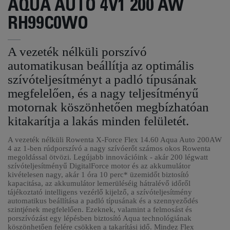
AQUA AUTO 4V1 200 AW
RH99C0WO
A vezeték nélküli porszívó
automatikusan beállítja az optimális
szívóteljesítményt a padló típusának
megfelelően, és a nagy teljesítményű
motornak köszönhetően megbízhatóan
kitakarítja a lakás minden felületét.
A vezeték nélküli Rowenta X-Force Flex 14.60 Aqua Auto 200AW
4 az 1-ben rúdporszívó a nagy szívóerőt számos okos Rowenta
megoldással ötvözi. Legújabb innovációink - akár 200 légwatt
szívóteljesítményű DigitalForce motor és az akkumulátor
kivételesen nagy, akár 1 óra 10 perc* üzemidőt biztosító
kapacitása, az akkumulátor lemerüléséig hátralévő időről
tájékoztató intelligens vezérlő kijelző, a szívóteljesítmény
automatikus beállítása a padló típusának és a szennyeződés
szintjének megfelelően. Ezeknek, valamint a felmosást és
porszívózást egy lépésben biztosító Aqua technológiának
köszönhetően felére csökken a takarítási idő. Mindez Flex