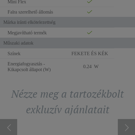
Mini Flex
Falra szerelhető állomás
Márka iránti elkötelezettség
Megjavítható termék
Műszaki adatok
Színek
FEKETE ÉS KÉK
Energiafogyasztás -
0.24 W
Kikapcsolt állapot (W)
Nézze meg a tartozékbolt
exkluzív ajánlatait