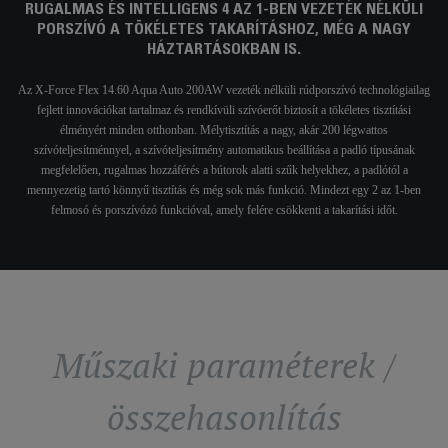
RUGALMAS ÉS INTELLIGENS 4 AZ 1-BEN VEZETÉK NÉLKÜLI
PORSZÍVÓ A TÖKÉLETES TAKARÍTÁSHOZ, MÉG A NAGY
HÁZTARTÁSOKBAN IS.
Az X-Force Flex 14.60 Aqua Auto 200AW vezeték nélküli rúdporszívó technológiailag
fejlett innovációkat tartalmaz és rendkívüli szívóerőt biztosít a tökéletes tisztítási
élményért minden otthonban. Mélytisztítás a nagy, akár 200 légwattos
szívóteljesítménnyel, a szívóteljesítmény automatikus beállítása a padló típusának
megfelelően, rugalmas hozzáférés a bútorok alatti szűk helyekhez, a padlótól a
mennyezetig tartó könnyű tisztítás és még sok más funkció. Mindezt egy 2 az 1-ben
felmosó és porszívózó funkcióval, amely felére csökkenti a takarítási időt.
Műszaki paraméterek /
összehasonlítás