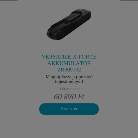
ÁLLÓ
VÍTÁSI
DOKK
G
14.6
ések nélkül
Mindig kéz
jesztett
van töltve:
bárhol kö
VERSATILE X-FORCE
R
AKKUMULÁTOR
ZR009702
Megduplázza a porszívó
teljesítményét!
Raktáron van.
Ft
60 890 Ft
3
Kosárba