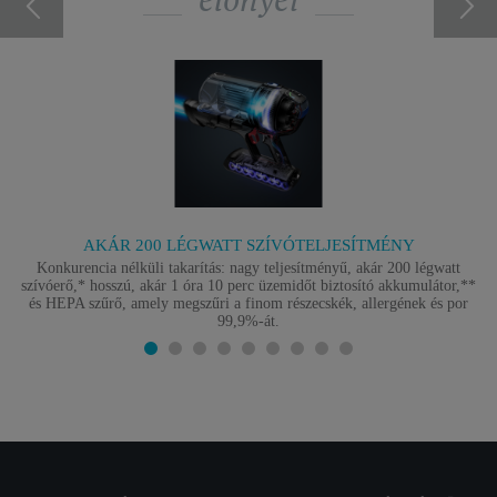
AKÁR 200 LÉGWATT SZÍVÓTELJESÍTMÉNY
Konkurencia nélküli takarítás: nagy teljesítményű, akár 200 légwatt
szívóerő,* hosszú, akár 1 óra 10 perc üzemidőt biztosító akkumulátor,**
és HEPA szűrő, amely megszűri a finom részecskék, allergének és por
99,9%-át.