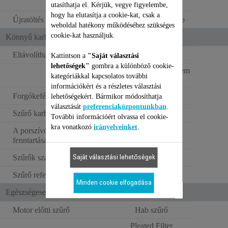
utasíthatja el. Kérjük, vegye figyelembe,
hogy ha elutasítja a cookie-kat, csak a
Újratöltés típusa
Falra szerelt töltőtalp
weboldal hatékony működéséhez szükséges
cookie-kat használjuk.
Könnyű karbantartás
Eltávolítható porzsák
Kattintson a
"Saját választási
lehetőségek"
gombra a különböző cookie-
Single opening system
kategóriákkal kapcsolatos további
információkért és a részletes választási
Forgókefés tisztítórendszer
lehetőségekért. Bármikor módosíthatja
választását
preferenciaközpontunkban
.
Szűrő karbantartás értesítés
További információért olvassa el cookie-
kra vonatkozó
irányelveinket
.
A porszívózási teljesítmény
Mosható szűrők
fenntartása
Szűrők száma
2
Saját választási lehetőségek
Szűrő referencia
ZR009007
Minden cookie elfogadása
Egészségesebb levegőt biztosít
Motor előtti szűrő
Hab szűrő
Pleated Filter