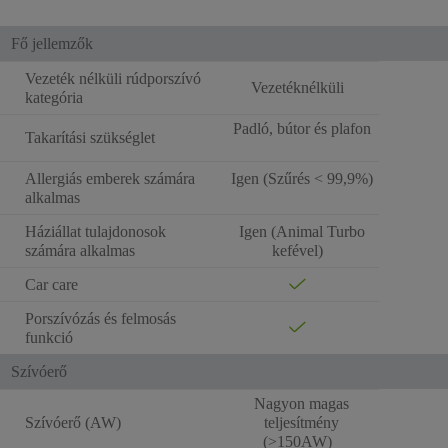
Fő jellemzők
Vezeték nélküli rúdporszívó
Vezetéknélküli
kategória
Padló, bútor és plafon
Takarítási szükséglet
Allergiás emberek számára
Igen (Szűrés < 99,9%)
alkalmas
Háziállat tulajdonosok
Igen (Animal Turbo
számára alkalmas
kefével)
Car care
Porszívózás és felmosás
funkció
Szívóerő
Nagyon magas
Szívóerő (AW)
teljesítmény
(>150AW)