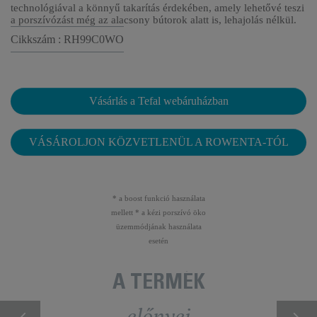
technológiával a könnyű takarítás érdekében, amely lehetővé teszi
a porszívózást még az alacsony bútorok alatt is, lehajolás nélkül.
Cikkszám : RH99C0WO
Vásárlás a Tefal webáruházban
VÁSÁROLJON KÖZVETLENÜL A ROWENTA-TÓL
* a boost funkció használata
mellett * a kézi porszívó öko
üzemmódjának használata
esetén
A TERMÉK
előnyei