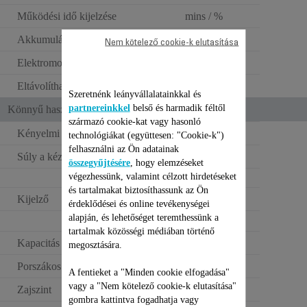
Működési idő kijelzése
mins / %
Akkumulátor típusa
Lítium-ion
Nem kötelező cookie-k elutasítása
Elektromos feszültség
32.4V
Eltávolítható akkumulátor
Szeretnénk leányvállalatainkkal és
partnereinkkel
belső és harmadik féltől
Könnyű használat
származó cookie-kat vagy hasonló
Kényelmi használat
standard >1,6kg
technológiákat (együttesen: "Cookie-k")
felhasználni az Ön adatainak
Súly a kézben
3.2 kg
összegyűjtésére
, hogy elemzéseket
végezhessünk, valamint célzott hirdetéseket
3,2 kg
és tartalmakat biztosíthassunk az Ön
Kijelző
LCD
érdeklődései és online tevékenységei
alapján, és lehetőséget teremthessünk a
tartalmak közösségi médiában történő
Kapacitás
XL (0,6 - 0,9L)
megosztására.
Porszákos kapacitás
0,9 L
A fentieket a "Minden cookie elfogadása"
vagy a "Nem kötelező cookie-k elutasítása"
Zajszint
Standard
gombra kattintva fogadhatja vagy