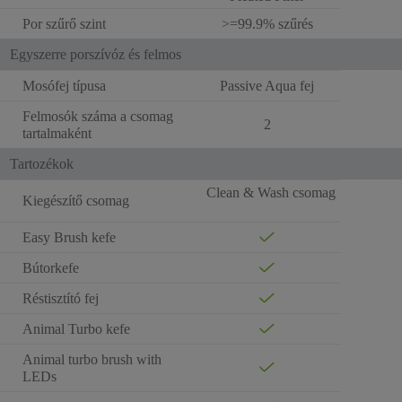
Por szűrő szint
>=99.9% szűrés
Egyszerre porszívóz és felmos
Mosófej típusa
Passive Aqua fej
Felmosók száma a csomag
2
tartalmaként
Tartozékok
Clean & Wash csomag
Kiegészítő csomag
Easy Brush kefe
Bútorkefe
Réstisztító fej
Animal Turbo kefe
Animal turbo brush with
LEDs