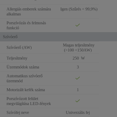
Allergiás emberek számára
Igen (Szűrés < 99,9%)
alkalmas
Porszívózás és felmosás
funkció
Szívóerő
Magas teljesítmény
Szívóerő (AW)
(>100 <150AW)
Teljesítmény
250 W
Üzemmódok száma
3
Automatikus szívóerő
üzemmód
Motorizált kefék száma
1
Porszívózott felület
megvilágítása LED-fények
Szívófej neve
Univerzális fej