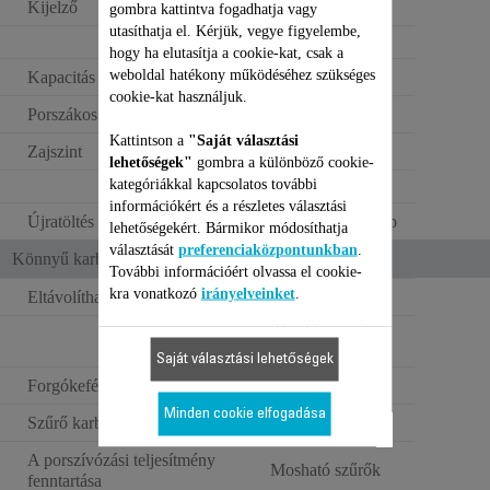
Kijelző
LED
gombra kattintva fogadhatja vagy
utasíthatja el. Kérjük, vegye figyelembe,
hogy ha elutasítja a cookie-kat, csak a
weboldal hatékony működéséhez szükséges
Kapacitás
Large (<0,6L)
cookie-kat használjuk.
Porszákos kapacitás
0.4 L
Kattintson a
"Saját választási
Zajszint
Standard
lehetőségek"
gombra a különböző cookie-
kategóriákkal kapcsolatos további
információkért és a részletes választási
Újratöltés típusa
Falra szerelt töltőtalp
lehetőségekért. Bármikor módosíthatja
választását
preferenciaközpontunkban
.
Könnyű karbantartás
További információért olvassa el cookie-
kra vonatkozó
irányelveinket
.
Eltávolítható porzsák
Double opening
system
Saját választási lehetőségek
Forgókefés tisztítórendszer
Minden cookie elfogadása
Szűrő karbantartás értesítés
A porszívózási teljesítmény
Mosható szűrők
fenntartása