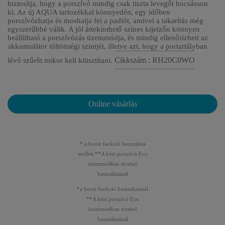
biztosítja, hogy a porszívó mindig csak tiszta levegőt bocsásson
ki. Az új AQUA tartozékkal könnyedén, egy időben
porszívózhatja és moshatja fel a padlót, amivel a takarítás még
egyszerűbbé válik. A jól áttekinthető színes kijelzőn könnyen
beállítható a porszívózás üzemmódja, és mindig ellenőrizheti az
akkumulátor töltöttségi szintjét, illetve azt, hogy a portartályban
Cikkszám : RH20C0WO
lévő szűrőt mikor kell kitisztítani.
Online vásárlás
* a boost funkció használata
mellett **A kézi porszívó Eco
üzemmódban történő
használatánál
*a boost funkció használatánál
**A kézi porszívó Eco
üzemmódban történő
használatánál