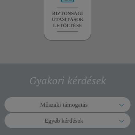
GARANCIA
BIZTONSÁGI
BIZTONSÁGI
INFORMÁCIÓK
UTASÍTÁSOK
UTASÍTÁSOK
LETÖLTÉSE
LETÖLTÉSE
Gyakori kérdések
Műszaki támogatás
A készülék működés közben leáll, és a
Egyéb kérdések
jelzőfény(ek) nagyon gyorsan villog(nak).