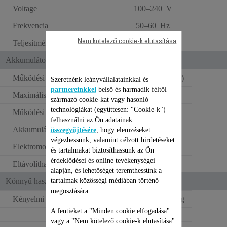
Voltage
100–240 V
Frekvencia
50–60 Hz
Nem kötelező cookie-k elutasítása
Teljesítmény
Power < 1 W
Akkumulátor üzemideje
Működési idő
Hosszú (40min - 1h)
Szeretnénk leányvállalatainkkal és
partnereinkkel
belső és harmadik féltől
Maximális működési idő
AKÁR 45 PERC.
származó cookie-kat vagy hasonló
technológiákat (együttesen: "Cookie-k")
Működési idő kijelzése
Elem indikátor
felhasználni az Ön adatainak
Akkumulátor típusa
Lítium-ion
összegyűjtésére
, hogy elemzéseket
végezhessünk, valamint célzott hirdetéseket
Elektromos feszültség
18.5V
és tartalmakat biztosíthassunk az Ön
érdeklődései és online tevékenységei
Eltávolítható akkumulátor
alapján, és lehetőséget teremthessünk a
tartalmak közösségi médiában történő
Könnyű használat
megosztására.
Kényelmi használat
Ultra könnyű <1,3kg
A fentieket a "Minden cookie elfogadása"
2,2 kg
vagy a "Nem kötelező cookie-k elutasítása"