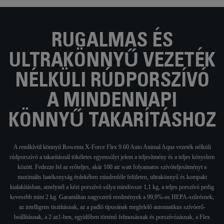
RUGALMAS ÉS
ULTRAKÖNNYŰ VEZETÉK
NÉLKÜLI RÚDPORSZÍVÓ
A MINDENNAPI
KÖNNYŰ TAKARÍTÁSHOZ
A rendkívül könnyű Rowenta X-Force Flex 9.60 Auto Animal Aqua vezeték nélküli
rúdporszívó a takarításnál tökéletes egyensúlyt jelent a teljesítmény és a teljes kényelem
között. Fedezze fel az erőteljes, akár 100 air watt folyamatos szívóteljesítményt a
maximális hatékonyság érdekében mindenféle felületen, ultrakönnyű és kompakt
kialakításban, amelynél a kézi porszívó súlya mindössze 1,1 kg, a teljes porszívó pedig
kevesebb mint 2 kg. Garantáltan nagyszerű eredmények a 99,9%-os HEPA-szűrésnek,
az intelligens tisztításnak, az a padló típusának megfelelő automatikus szívóerő-
beállításnak, a 2 az1-ben, egyidőben történő felmosásnak és porszívózásnak, a Flex