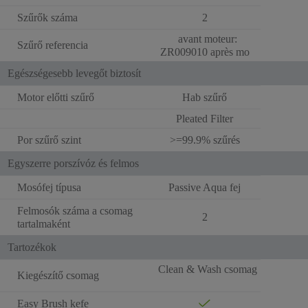
Szűrők száma
2
avant moteur:
Szűrő referencia
ZR009010 après mo
Egészségesebb levegőt biztosít
Motor előtti szűrő
Hab szűrő
Pleated Filter
Por szűrő szint
>=99.9% szűrés
Egyszerre porszívóz és felmos
Mosófej típusa
Passive Aqua fej
Felmosók száma a csomag
2
tartalmaként
Tartozékok
Clean & Wash csomag
Kiegészítő csomag
Easy Brush kefe