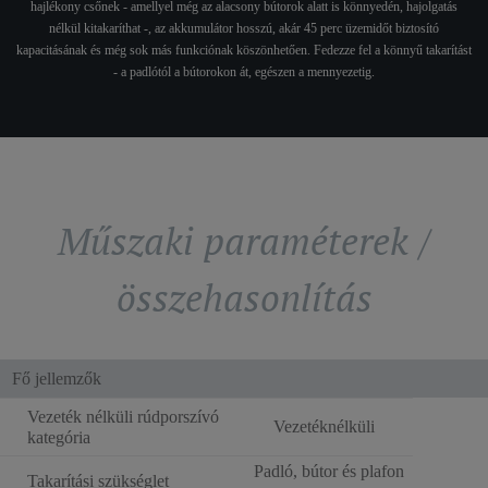
hajlékony csőnek - amellyel még az alacsony bútorok alatt is könnyedén, hajolgatás
nélkül kitakaríthat -, az akkumulátor hosszú, akár 45 perc üzemidőt biztosító
kapacitásának és még sok más funkciónak köszönhetően. Fedezze fel a könnyű takarítást
- a padlótól a bútorokon át, egészen a mennyezetig.
Műszaki paraméterek /
összehasonlítás
Fő jellemzők
Vezeték nélküli rúdporszívó
Vezetéknélküli
kategória
Padló, bútor és plafon
Takarítási szükséglet