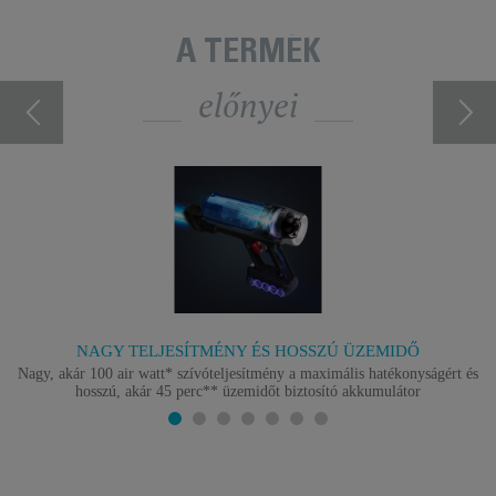
A TERMÉK
előnyei
NAGY TELJESÍTMÉNY ÉS HOSSZÚ ÜZEMIDŐ
Nagy, akár 100 air watt* szívóteljesítmény a maximális hatékonyságért és
hosszú, akár 45 perc** üzemidőt biztosító akkumulátor