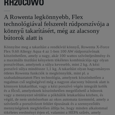
RH20C0WO
A Rowenta legkönnyebb, Flex
technológiával felszerelt rúdporszívója a
könnyű takarításért, még az alacsony
bútorok alatt is
Könnyítse meg a takarítást a rendkívül könnyű, Rowenta X-Force
Flex 9.60 Allergy Aqua 4 az 1-ben 100 AW rúdporszívónak
köszönhetően, amely a nagy, akár 100 wattos szívóteljesítmény és
a maximális tisztítási kényelem tökéletes kombinációja egy olyan
porszívóban, amelynek a súlya kevesebb, mint 2 kg. A kézi
porszívó súlya mindössze 1,1 kg. A takarítást olyan hagyományos
ötletes Rowenta funkciók is megkönnyítik, mint pl. a
szabadalmaztatott Flex technológia, amelynek köszönhetően a
rugalmas cső segítségével még a nagyon alacsony bútorok alatt is
könnyen kitakaríthat, vagy a kézi porszívó végén integrált kefék
és a főcső, amelyeknek köszönhetően megelőzhető a bútorok
vagy a mennyezet sérülése a pókhálók letakarítása közben, és
végül, de nem utolsósorban az okos automata üzemmód, amely a
szívóerőt a porszívózott felület típusának és a szennyeződés
mennyiségének megfelelően állítja be, hogy minden alkalommal
tökéletes eredményt érjen el, valamint a HEPA szűrés, amely