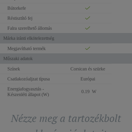
Bútorkefe
Réstisztító fej
Falra szerelhető állomás
Márka iránti elkötelezettség
Megjavítható termék
Műszaki adatok
Színek
Corsican és szürke
Csatlakozóaljzat típusa
Európai
Energiafogyasztás -
0.19 W
Készenléti állapot (W)
Nézze meg a tartozékbolt