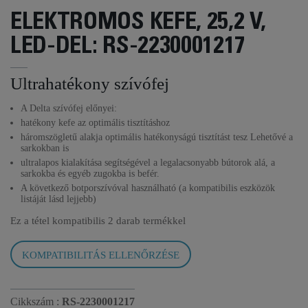
ELEKTROMOS KEFE, 25,2 V,
LED-DEL: RS-2230001217
Ultrahatékony szívófej
A Delta szívófej előnyei:
hatékony kefe az optimális tisztításhoz
háromszögletű alakja optimális hatékonyságú tisztítást tesz Lehetővé a
sarkokban is
ultralapos kialakítása segítségével a legalacsonyabb bútorok alá, a
sarkokba és egyéb zugokba is befér.
A következő botporszívóval használható (a kompatibilis eszközök
listáját lásd lejjebb)
Ez a tétel kompatibilis
2 darab termékkel
KOMPATIBILITÁS ELLENŐRZÉSE
Cikkszám :
RS-2230001217