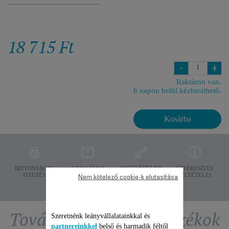
18 715 Ft
-
+
Raktáron van.
6 napon belül kézbesíthető.
Kosárba
ADATVÉDELEM
BIZTONSÁGOS
SZÁLLÍTÁSI
ÉRTÉKESÍTÉS
FIZETÉS
FELTÉTELEK
FELTÉTELEI
Nem kötelező cookie-k elutasítása
További ajánlott tartozékok
Szeretnénk leányvállalatainkkal és
partnereinkkel
belső és harmadik féltől