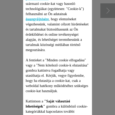
származó cookie-kat vagy hasonló
technológiákat (együttesen: "Cookie-k")
felhasználni az Ön adatainak
összegyűjtésére
, hogy elemzéseket
végezhessünk, valamint célzott hirdetéseket
és tartalmakat biztosíthassunk az Ön
érdeklődései és online tevékenységei
alapján, és lehetőséget teremthessünk a
tartalmak közösségi médiában történő
megosztására.
A fentieket a "Minden cookie elfogadása"
ROWENTA ÁLLÓ
vagy a "Nem kötelező cookie-k elutasítása"
PORSZÍVÓ JAVÍTÁSI
gombra kattintva fogadhatja vagy
CSOMAG
utasíthatja el. Kérjük, vegye figyelembe,
hogy ha elutasítja a cookie-kat, csak a
Árajánlat, meglepetések nélkül
és 6 hónapos kiterjesztett
weboldal hatékony működéséhez szükséges
garancia!
cookie-kat használjuk.
35 990 Ft
Kattintson a
"Saját választási
lehetőségek"
gombra a különböző cookie-
Kosárba
kategóriákkal kapcsolatos további