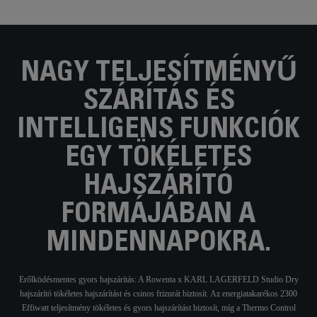
NAGY TELJESÍTMÉNYŰ
SZÁRÍTÁS ÉS
INTELLIGENS FUNKCIÓK
EGY TÖKÉLETES
HAJSZÁRÍTÓ
FORMÁJÁBAN A
MINDENNAPOKRA.
Erőlködésmentes gyors hajszárítás: A Rowenta x KARL LAGERFELD Studio Dry
hajszárító tökéletes hajszárítást és csinos frizurát biztosít. Az energiatakarékos 2300
Effiwatt teljesítmény tökéletes és gyors hajszárítást biztosít, míg a Thermo Control