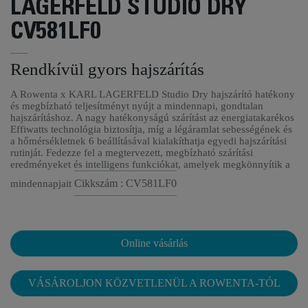
LAGERFELD STUDIO DRY
CV581LF0
Rendkívül gyors hajszárítás
A Rowenta x KARL LAGERFELD Studio Dry hajszárító hatékony
és megbízható teljesítményt nyújt a mindennapi, gondtalan
hajszárításhoz. A nagy hatékonyságú szárítást az energiatakarékos
Effiwatts technológia biztosítja, míg a légáramlat sebességének és
a hőmérsékletnek 6 beállításával kialakíthatja egyedi hajszárítási
rutinját. Fedezze fel a megtervezett, megbízható szárítási
eredményeket és intelligens funkciókat, amelyek megkönnyítik a
Cikkszám : CV581LF0
mindennapjait
Online vásárlás
VÁSÁROLJON KÖZVETLENÜL A ROWENTA-TÓL