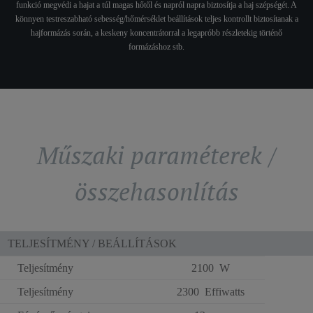
funkció megvédi a hajat a túl magas hőtől és napról napra biztosítja a haj szépségét. A
könnyen testreszabható sebesség/hőmérséklet beállítások teljes kontrollt biztosítanak a
hajformázás során, a keskeny koncentrátorral a legapróbb részletekig történő
formázáshoz stb.
Műszaki paraméterek /
összehasonlítás
TELJESÍTMÉNY / BEÁLLÍTÁSOK
Teljesítmény
2100 W
Teljesítmény
2300 Effiwatts