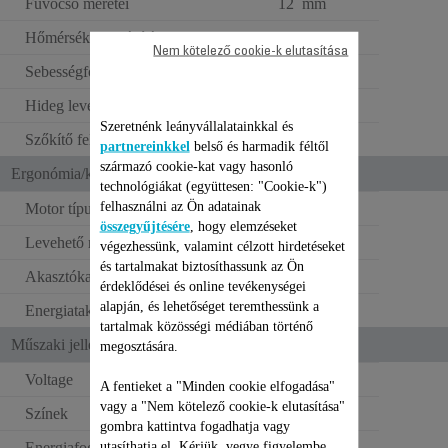
Fúvócső méretei
12 mm
Hőmérséklet-beállítás
3
Nem kötelező cookie-k elutasítása
Sebességfokozatok
2
Hideg levegő fújása
Szeretnénk leányvállalatainkkal és
Szőkítő feltét
1
partnereinkkel
belső és harmadik féltől
származó cookie-kat vagy hasonló
Ergonómia/kényelmi funkciók
technológiákat (együttesen: "Cookie-k")
felhasználni az Ön adatainak
Motor típusa
DC motor
összegyűjtésére
, hogy elemzéseket
Levehető rács
végezhessünk, valamint célzott hirdetéseket
és tartalmakat biztosíthassunk az Ön
Akasztókampó
érdeklődései és online tevékenységei
alapján, és lehetőséget teremthessünk a
Energiatakarékos
tartalmak közösségi médiában történő
Műszaki jellemzők
megosztására.
Voltage
220–240 V
A fentieket a "Minden cookie elfogadása"
vagy a "Nem kötelező cookie-k elutasítása"
Színek
Fekete
gombra kattintva fogadhatja vagy
utasíthatja el. Kérjük, vegye figyelembe,
Energiafogyasztás -