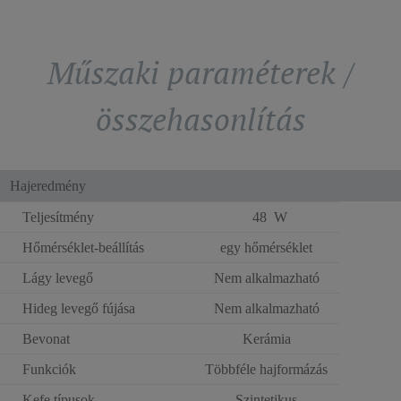
Műszaki paraméterek /
összehasonlítás
Hajeredmény
Teljesítmény
48 W
Hőmérséklet-beállítás
egy hőmérséklet
Lágy levegő
Nem alkalmazható
Hideg levegő fújása
Nem alkalmazható
Bevonat
Kerámia
Funkciók
Többféle hajformázás
Kefe típusok
Szintetikus