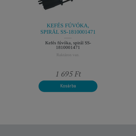
469
1
ő fürtökért
Kefés fú
n.
R
KEFÉS FÚVÓKA,
SPIRÁL SS-1810001471
Kefés fúvóka, spirál SS-
1810001471
Raktáron van.
t
1 695 Ft
Kosárba