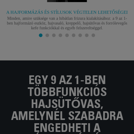
A HAJFORMÁZÁS ÉS STÍLUSOK VÉGTELEN LEHETŐSÉGEI
Minden, amire szüksége van a hibátlan frizura kialakításához: a 9 az 1-
ben hajformázó eszköz, hajvasaló, kreppelő, hajsütővas és forrólevegős
kefe funkciókkal és egyéb felszereltséggel.
EGY 9 AZ 1-BEN
TÖBBFUNKCIÓS
HAJSÜTŐVAS,
AMELYNÉL SZABADRA
ENGEDHETI A