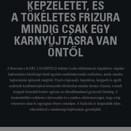
KÉPZELETÉT, ÉS
A TÖKÉLETES FRIZURA
MINDIG CSAK EGY
KARNYÚJTÁSRA VAN
ÖNTŐL
A Rowenta x KARL LAGERFELD Infinite Looks többfunkciós hajsütővas végtelen
hajformázási lehetőséget kínál egyetlen multifunkcionális eszközben, amely minden
hajformázási igénynek megfelel. Ezzel a hajvasaló, hajsütővas, kreppelő és egyéb
eszközök kombinációjával könnyedén létrehozhat minden divatos frizurát, a trendi
kreppelt frizurától kezdve egészen az ellenállhatatlanul gyönyörű fürtökig. A
kerámiafelület csökkenti a kócosodást és a statikus elektromosságot, hogy a haj
selymesen sima és ragyogóan fényes maradjon. A funkciók és kiegészítők teljes
választékával a mindennapi hajformázás gyerekjáték.