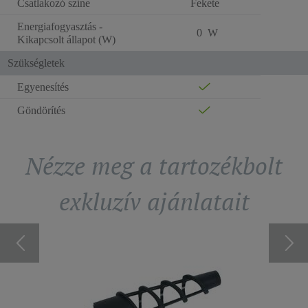
Csatlakozó színe
Fekete
Energiafogyasztás -
0 W
Kikapcsolt állapot (W)
Szükségletek
Egyenesítés
Göndörítés
Nézze meg a tartozékbolt
exkluzív ajánlatait
RTOZÉK
KEFÉ