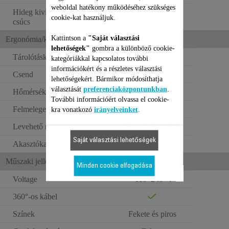
weboldal hatékony működéséhez szükséges
Hideg kivitelű/megfogható
cookie-kat használjuk.
csúcs
Kattintson a
"Saját választási
Ergonómia/kényelmi funkciók
lehetőségek"
gombra a különböző cookie-
Tárolótáska
kategóriákkal kapcsolatos további
információkért és a részletes választási
Csend
Nem alkalmazható
lehetőségekért. Bármikor módosíthatja
választását
preferenciaközpontunkban
.
Hőmérsékletjelző
További információért olvassa el cookie-
Felmelegedési idő
60 s
kra vonatkozó
irányelveinket
.
Levehető rács
Nem alkalmazható
Saját választási lehetőségek
Akasztókampó
Műszaki jellemzők
Minden cookie elfogadása
Voltage
110–240 V
360°-os kábel
Színek
Fekete és piros