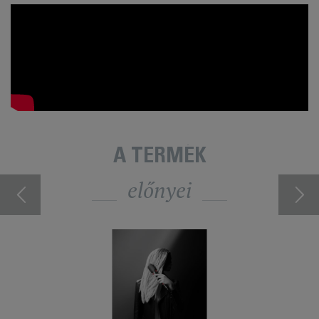
A TERMÉK
előnyei