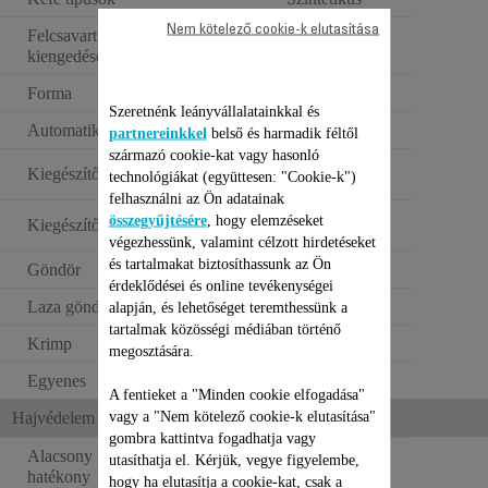
Nem kötelező cookie-k elutasítása
Felcsavart tincsek
Nem alkalmazható
kiengedése funkció
Forma
Kúp
Szeretnénk leányvállalatainkkal és
Automatikus forgás
Nem alkalmazható
partnereinkkel
belső és harmadik féltől
származó cookie-kat vagy hasonló
2 közepes méretű
Kiegészítők 1:
technológiákat (együttesen: "Cookie-k")
hajcsatt
felhasználni az Ön adatainak
Kétujjas hőálló
összegyűjtésére
, hogy elemzéseket
Kiegészítők 2:
védőkesztyű
végezhessünk, valamint célzott hirdetéseket
és tartalmakat biztosíthassunk az Ön
Göndör
érdeklődései és online tevékenységei
Laza göndör
alapján, és lehetőséget teremthessünk a
tartalmak közösségi médiában történő
Krimp
megosztására.
Egyenes
A fentieket a "Minden cookie elfogadása"
vagy a "Nem kötelező cookie-k elutasítása"
Hajvédelem és ergonómia
gombra kattintva fogadhatja vagy
Alacsony hőmérsékleten is
utasíthatja el. Kérjük, vegye figyelembe,
Nem alkalmazható
hatékony
hogy ha elutasítja a cookie-kat, csak a