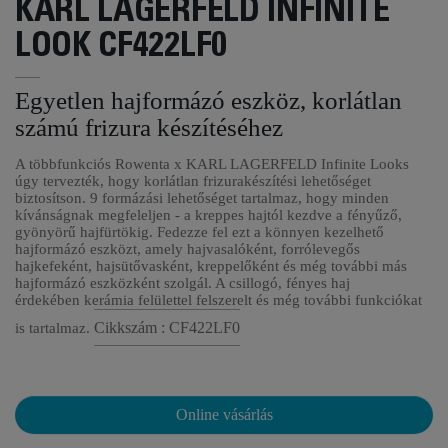
KARL LAGERFELD INFINITE
LOOK CF422LF0
Egyetlen hajformázó eszköz, korlátlan
számú frizura készítéséhez
A többfunkciós Rowenta x KARL LAGERFELD Infinite Looks
úgy tervezték, hogy korlátlan frizurakészítési lehetőséget
biztosítson. 9 formázási lehetőséget tartalmaz, hogy minden
kívánságnak megfeleljen - a kreppes hajtól kezdve a fényűző,
gyönyörű hajfürtökig. Fedezze fel ezt a könnyen kezelhető
hajformázó eszközt, amely hajvasalóként, forrólevegős
hajkefeként, hajsütővasként, kreppelőként és még további más
hajformázó eszközként szolgál. A csillogó, fényes haj
érdekében kerámia felülettel felszerelt és még további funkciókat
Cikkszám : CF422LF0
is tartalmaz.
Online vásárlás