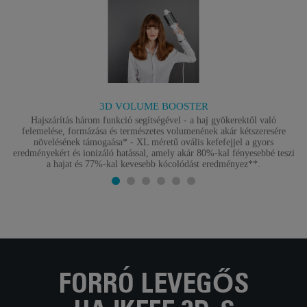
3D VOLUME BOOSTER
Hajszárítás három funkció segítségével - a haj gyökerektől való
felemelése, formázása és természetes volumenének akár kétszeresére
növelésének támogaása* - XL méretű ovális kefefejjel a gyors
eredményekért és ionizáló hatással, amely akár 80%-kal fényesebbé teszi
a hajat és 77%-kal kevesebb kócolódást eredményez**.
FORRÓ LEVEGŐS