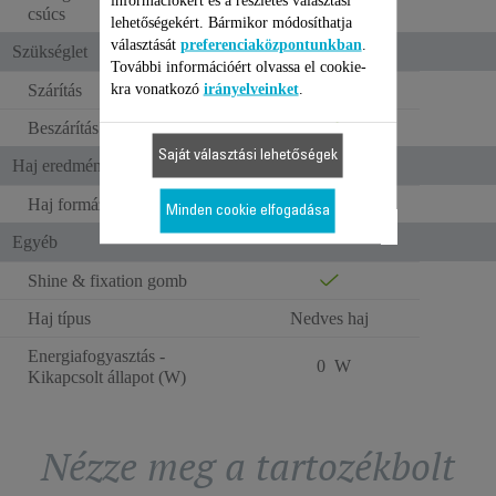
információkért és a részletes választási
csúcs
lehetőségekért. Bármikor módosíthatja
választását
preferenciaközpontunkban
.
Szükséglet
További információért olvassa el cookie-
kra vonatkozó
irányelveinket
.
Szárítás
Beszárítás
Saját választási lehetőségek
Haj eredmények
Haj formázása
Minden cookie elfogadása
Egyéb
Shine & fixation gomb
Haj típus
Nedves haj
Energiafogyasztás -
0 W
Kikapcsolt állapot (W)
Nézze meg a tartozékbolt