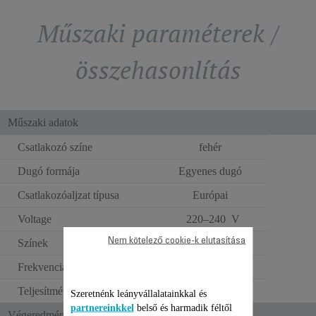
Műszaki paraméterek /
összehasonlítás
Műszaki adatok
Csatlakozó színe
fehér
Dugó formája
Egyenes dugó
Csatlakozóaljzat típusa
Európai
Voltage
220–240 V
Nem kötelező cookie-k elutasítása
Színek
fehér és ezüstszínű
Frekvencia
50–60 Hz
Teljesítmény
670-800 W
Szeretnénk leányvállalatainkkal és
partnereinkkel
belső és harmadik féltől
Végeredmény/ Használat