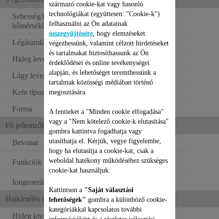
származó cookie-kat vagy hasonló
technológiákat (együttesen: "Cookie-k")
Sebesség/fordulatszám /
3
felhasználni az Ön adatainak
hőmérséklet-beállítások
összegyűjtésére
, hogy elemzéseket
Légáramlás beállítása
3
végezhessünk, valamint célzott hirdetéseket
és tartalmakat biztosíthassunk az Ön
Hideg levegő fújása
Nem alkalmazható
érdeklődései és online tevékenységei
alapján, és lehetőséget teremthessünk a
Lágy levegő
tartalmak közösségi médiában történő
Kefe típusok
Természetes
megosztására.
Forma
Egyéb
A fentieket a "Minden cookie elfogadása"
vagy a "Nem kötelező cookie-k elutasítása"
Fő jellemzők
gombra kattintva fogadhatja vagy
utasíthatja el. Kérjük, vegye figyelembe,
Bevonat
Kerámia
hogy ha elutasítja a cookie-kat, csak a
Meleglevegős
weboldal hatékony működéséhez szükséges
Funkciók
hajformázó
cookie-kat használjuk.
Iongenerátor
Kattintson a
"Saját választási
Hajkímélés és ergonómia
lehetőségek"
gombra a különböző cookie-
kategóriákkal kapcsolatos további
Hideg kivitelű/megfogható