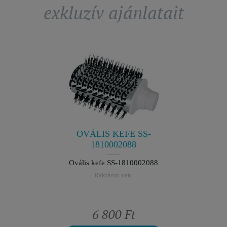
exkluzív ajánlatait
E SS-
OVÁL
88
1
10002088
Ovális 
n.
R
OVÁLIS KEFE SS-
1810002088
Ovális kefe SS-1810002088
Raktáron van.
t
6 800 Ft