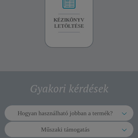
GARANCIA
KÉZIKÖNYV
GARANCIA
INFORMÁCIÓK
LETÖLTÉSE
INFORMÁCIÓK
Gyakori kérdések
Hogyan használható jobban a termék?
Mi az ionikus funkció célja (típustól
Műszaki támogatás
függően)?