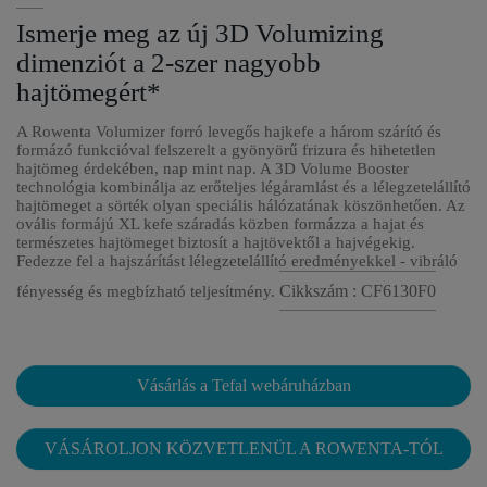
Ismerje meg az új 3D Volumizing
dimenziót a 2-szer nagyobb
hajtömegért*
A Rowenta Volumizer forró levegős hajkefe a három szárító és
formázó funkcióval felszerelt a gyönyörű frizura és hihetetlen
hajtömeg érdekében, nap mint nap. A 3D Volume Booster
technológia kombinálja az erőteljes légáramlást és a lélegzetelállító
hajtömeget a sörték olyan speciális hálózatának köszönhetően. Az
ovális formájú XL kefe száradás közben formázza a hajat és
természetes hajtömeget biztosít a hajtövektől a hajvégekig.
Fedezze fel a hajszárítást lélegzetelállító eredményekkel - vibráló
Cikkszám : CF6130F0
fényesség és megbízható teljesítmény.
Vásárlás a Tefal webáruházban
VÁSÁROLJON KÖZVETLENÜL A ROWENTA-TÓL