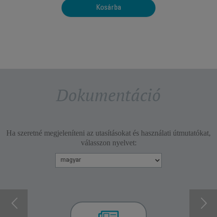
Kosárba
Dokumentáció
Ha szeretné megjeleníteni az utasításokat és használati útmutatókat,
válasszon nyelvet: