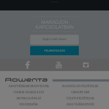
címszó alatt.
MARADJON
KAPCSOLATBAN
ADATVÉDELMI IRÁNYELVEK
HASZNÁLATI FELTÉTELEK
COOKIE SZABÁLYZAT
GROUPE SEB
MUNKAAJÁNLAT
ÜZLETI FELTÉTELEK
FELFEDEZŐK
JOGI TÁJÉKOZTATÓ