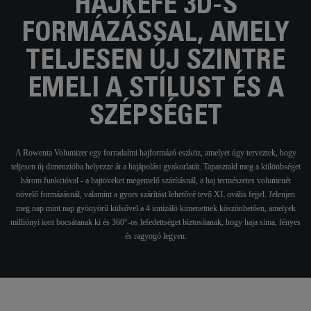
HAJKEFE 3D-S
FORMÁZÁSSAL, AMELY
TELJESEN ÚJ SZINTRE
EMELI A STÍLUST ÉS A
SZÉPSÉGET
A Rowenta Volumizer egy forradalmi hajformázó eszköz, amelyet úgy terveztek, hogy
teljesen új dimenzióba helyezze át a hajápolási gyakorlatát. Tapasztald meg a különbséget
három funkcióval - a hajtöveket megemelő szárításnál, a haj természetes volumenét
növelő formázásnál, valamint a gyors szárítást lehetővé tevő XL ovális fejjel. Jelenjen
meg nap mint nap gyönyörű külsővel a 4 ionizáló kimenetnek köszönhetően, amelyek
milliónyi iont bocsátanak ki és 360°-os lefedettséget biztosítanak, hogy haja sima, fényes
és ragyogó legyen.