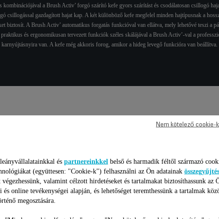
 kombinációjával a Brush Activ’ forgó szárító kefe gyors szárítást és csodálatosan csillogó hajat
ó csillogással gazdagított hajat kap. A két különböző kefe megfelel minden hajtípusnak a hoss
et biztosít. A Brush Activ’ automatikus forgatás funkcióval van ellátva, mely lehetővé teszi a p
praktikus és ergonomikusan tervezett funkciók széles skálájával a Brush Activ’-val a professzi
karnyújtásnyira van. A kefe még akkoris forog, amikor a hideg levegő funkcióra van beállítva.
Nem kötelező cookie-k
aki paraméterek / összehason
leányvállalatainkkal és
partnereinkkel
belső és harmadik féltől származó cook
hnológiákat (együttesen: "Cookie-k") felhasználni az Ön adatainak
összegyűjté
 végezhessünk, valamint célzott hirdetéseket és tartalmakat biztosíthassunk az 
i és online tevékenységei alapján, és lehetőséget teremthessünk a tartalmak köz
rténő megosztására.