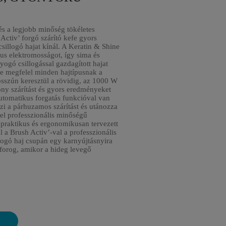
és a legjobb minőség tökéletes
Activ’ forgó szárító kefe gyors
csillogó hajat kínál. A Keratin & Shine
ikus elektromosságot, így sima és
ogó csillogással gazdagított hajat
e megfelel minden hajtípusnak a
sszún keresztül a rövidig, az 1000 W
ony szárítást és gyors eredményeket
automatikus forgatás funkcióval van
szi a párhuzamos szárítást és utánozza
el professzionális minőségű
 praktikus és ergonomikusan tervezett
l a Brush Activ’-val a professzionális
llogó haj csupán egy karnyújtásnyira
forog, amikor a hideg levegő