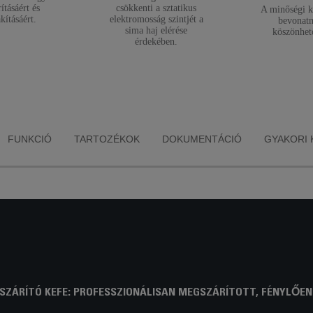
rításáért és
csökkenti a sztatikus
A minőségi 
akításáért.
elektromosság szintjét a
bevonat
sima haj elérése
köszönhet
érdekében.
FUNKCIÓ
TARTOZÉKOK
DOKUMENTÁCIÓ
GYAKORI 
 SZÁRÍTÓ KEFE: PROFESSZIONÁLISAN MEGSZÁRÍTOTT, FÉNYLŐEN