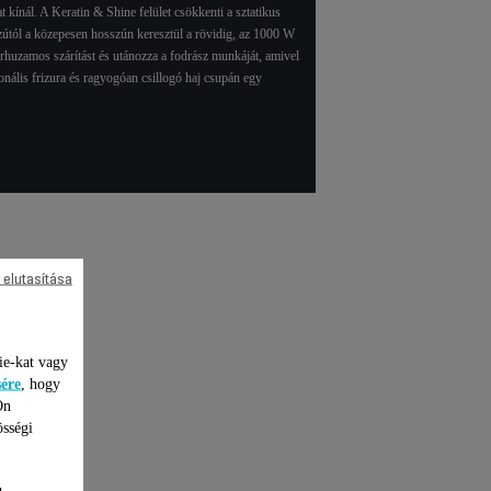
 kínál. A Keratin & Shine felület csökkenti a sztatikus
zútól a közepesen hosszún keresztül a rövidig, az 1000 W
árhuzamos szárítást és utánozza a fodrász munkáját, amivel
onális frizura és ragyogóan csillogó haj csupán egy
 elutasítása
lítás
ie-kat vagy
sére
, hogy
Ön
össégi