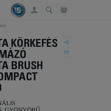
×
20F0
A KÖRKEFÉS
RMÁZÓ
A BRUSH
COMPACT
0
NÁLIS
S, GYÖNYÖRŰ