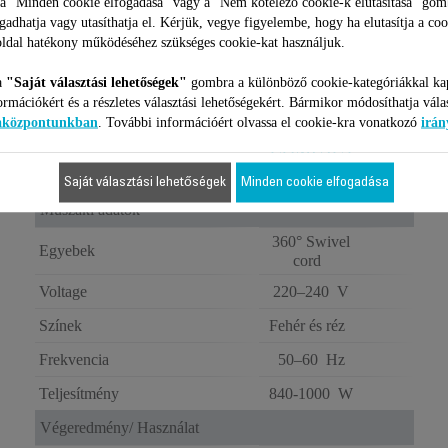
 a "Minden cookie elfogadása" vagy a "Nem kötelező cookie-k elutasítása" gom
ogadhatja vagy utasíthatja el. Kérjük, vegye figyelembe, hogy ha elutasítja a coo
ldal hatékony működéséhez szükséges cookie-kat használjuk.
KÖRKEFÉS
HAJFORMÁZÓ
a
"Saját választási lehetőségek"
gombra a különböző cookie-kategóriákkal ka
ROWENTA
ormációkért és a részletes választási lehetőségekért. Bármikor módosíthatja vála
BRUSH
iaközpontunkban
. További információért olvassa el cookie-kra vonatkozó
irán
ACTIV
COMPACT
CF9520F0
Saját választási lehetőségek
Minden cookie elfogadása
Műszaki adatok
360° Swivel
Egyebek
cord
Voltage
220–240 V
Színek
Fehér és réz
Frekvencia
50–60 Hz
Teljesítmény
840-1000 W
Végeredmény/ Használat