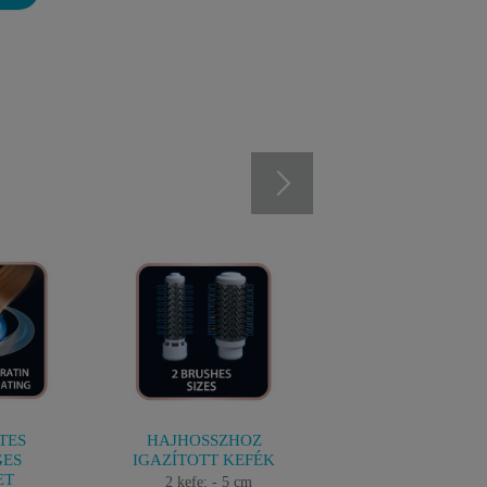
TES
HAJHOSSZHOZ
HOSSZÚ
GES
IGAZÍTOTT KEFÉK
ÉLETTARTAM É
ET
PRAKTIKUS
2 kefe: - 5 cm