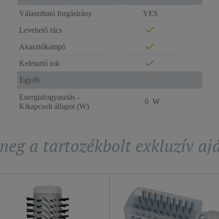
Választható forgásirány
YES
Levehető rács
Akasztókampó
Kefetartó tok
Egyéb
Energiafogyasztás -
0 W
Kikapcsolt állapot (W)
eg a tartozékbolt exkluzív aj