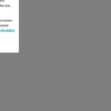
bra
kie-kat,
pcsolatos
sztását
yelveinket
.