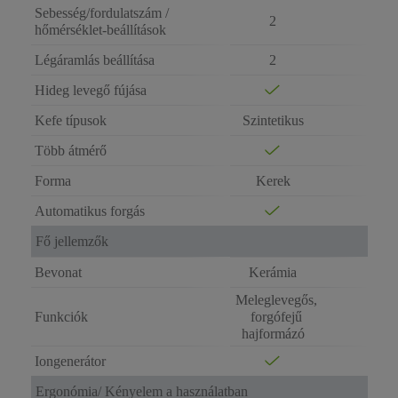
Sebesség/fordulatszám /
2
hőmérséklet-beállítások
Légáramlás beállítása
2
Hideg levegő fújása
Kefe típusok
Szintetikus
Több átmérő
Forma
Kerek
Automatikus forgás
Fő jellemzők
Bevonat
Kerámia
Meleglevegős,
Funkciók
forgófejű
hajformázó
Iongenerátor
Ergonómia/ Kényelem a használatban