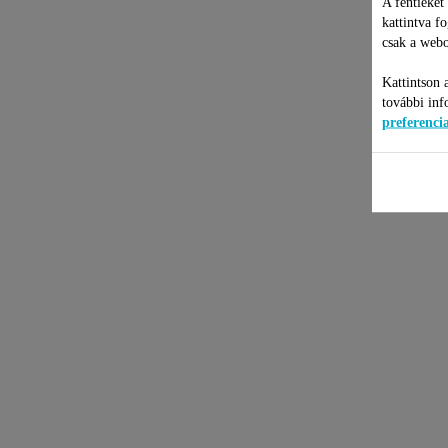
A fentieket
kattintva f
csak a webo
Kattintson 
további inf
preferenc