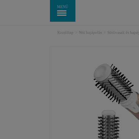
MENÜ
Kezdőlap
>
Női hajápolás
>
Sütővasak és hajs