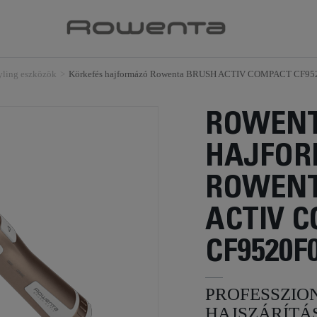
tyling eszközök
>
Körkefés hajformázó Rowenta BRUSH ACTIV COMPACT CF95
ROWENT
HAJFO
ROWENT
ACTIV 
CF9520F
PROFESSZIO
HAJSZÁRÍTÁ