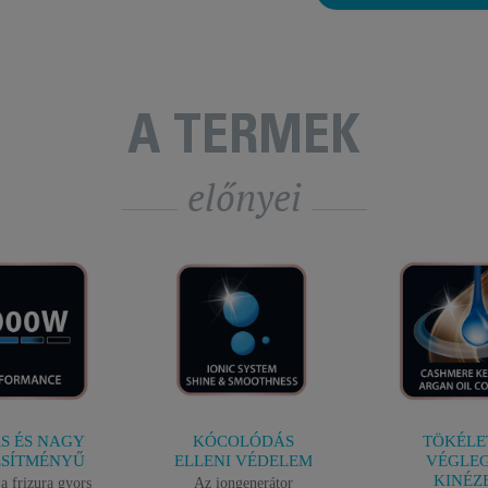
A TERMÉK
előnyei
S ÉS NAGY
KÓCOLÓDÁS
TÖKÉLE
ESÍTMÉNYŰ
ELLENI VÉDELEM
VÉGLE
KINÉZ
a frizura gyors
Az iongenerátor