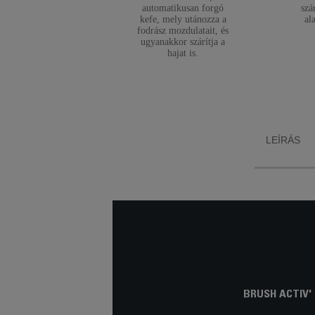
automatikusan forgó
szá
kefe, mely utánozza a
al
fodrász mozdulatait, és
ugyanakkor szárítja a
hajat is.
LEÍRÁS
BRUSH ACTIV'