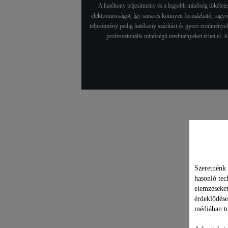
A hatékony teljesítmény és a legjobb minőség tökéletes
elektromosságot, így sima és könnyen formázható, ragyog
teljesítmény pedig hatékony szárítást és gyors eredmények
professzionális minőségű eredményeket érhet el. A 
Műsz
Szeretnénk 
hasonló tec
elemzéseket
érdeklődése
médiában tö