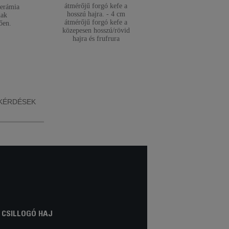
TÁROLÁS
átmérőjű forgó kefe a
kerámia
hosszú hajra. - 4 cm
nak
Kefevédők a praktik
átmérőjű forgó kefe a
ően.
tároláshoz használat u
közepesen hosszú/rövid
és a kefék
hajra és frufrura
hatékonyságának
Tovább olvasom
megőrzése érdekébe
KÉRDÉSEK
 CSILLOGÓ HAJ