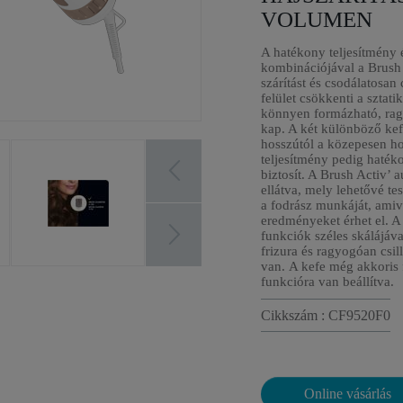
VOLUMEN
A hatékony teljesítmény 
kombinációjával a Brush 
szárítást és csodálatosan 
felület csökkenti a sztat
könnyen formázható, ragy
kap. A két különböző kef
hosszútól a közepesen ho
teljesítmény pedig haték
biztosít. A Brush Activ’ 
ellátva, mely lehetővé te
a fodrász munkáját, amiv
eredményeket érhet el. A
funkciók széles skálájáva
frizura és ragyogóan csi
van. A kefe még akkoris 
funkcióra van beállítva.
Cikkszám : CF9520F0
Online vásárlás