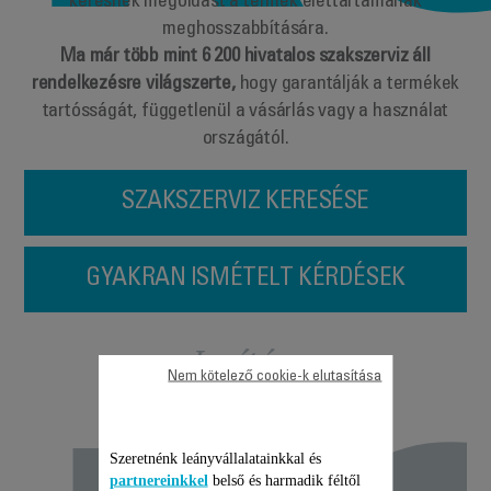
keresnek megoldást a termék élettartamának
meghosszabbítására.
Ma már több mint 6 200 hivatalos szakszerviz áll
rendelkezésre világszerte,
hogy garantálják a termékek
tartósságát, függetlenül a vásárlás vagy a használat
országától.
SZAKSZERVIZ KERESÉSE
GYAKRAN ISMÉTELT KÉRDÉSEK
Javítás,
Nem kötelező cookie-k elutasítása
Szeretnénk leányvállalatainkkal és
partnereinkkel
belső és harmadik féltől