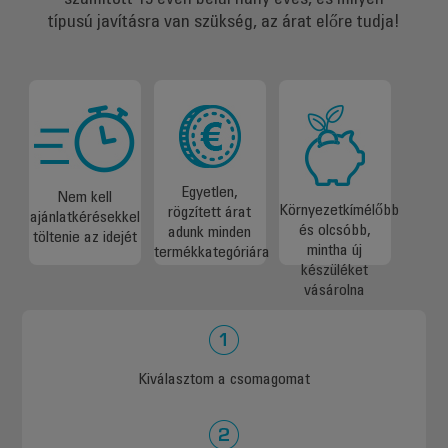
számított 15 éven belül hány éves, és milyen
típusú javításra van szükség, az árat előre tudja!
Egyetlen,
Nem kell
Környezetkímélőbb
rögzített árat
ajánlatkérésekkel
és olcsóbb,
adunk minden
töltenie az idejét
mintha új
termékkategóriára
készüléket
vásárolna
Kiválasztom a csomagomat