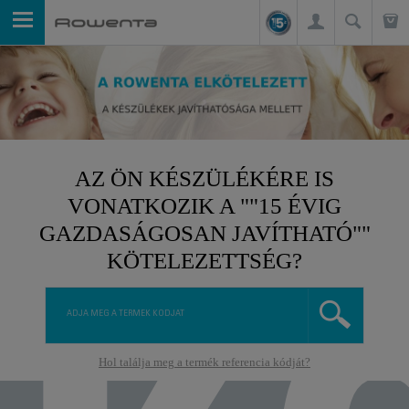
AZ ÖN KÉSZÜLÉKÉRE IS
VONATKOZIK A ""15 ÉVIG
GAZDASÁGOSAN JAVÍTHATÓ""
KÖTELEZETTSÉG?
Hol találja meg a termék referencia kódját?