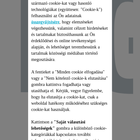
E
származó cookie-kat vagy hasonló
technológiákat (együttesen: "Cookie-k")
felhasználni az Ön adatainak
összegyűjtésére
, hogy elemzéseket
végezhessünk, valamint célzott hirdetéseket
és tartalmakat biztosíthassunk az Ön
érdeklődései és online tevékenységei
alapján, és lehetőséget teremthessünk a
tartalmak közösségi médiában történő
megosztására.
A fentieket a "Minden cookie elfogadása"
vagy a "Nem kötelező cookie-k elutasítása"
gombra kattintva fogadhatja vagy
utasíthatja el. Kérjük, vegye figyelembe,
hogy ha elutasítja a cookie-kat, csak a
weboldal hatékony működéséhez szükséges
cookie-kat használjuk.
Kattintson a
"Saját választási
lehetőségek"
gombra a különböző cookie-
kategóriákkal kapcsolatos további