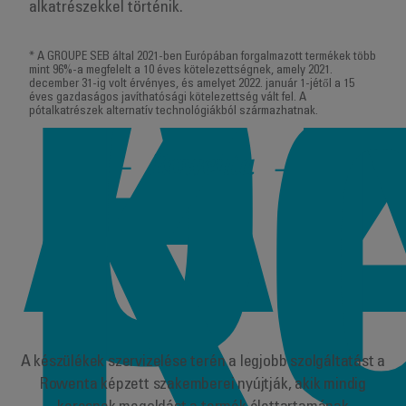
alkatrészekkel történik.
A
* A GROUPE SEB által 2021-ben Európában forgalmazott termékek több
Ö
mint 96%-a megfelelt a 10 éves kötelezettségnek, amely 2021.
december 31-ig volt érvényes, és amelyet 2022. január 1-jétől a 15
éves gazdaságos javíthatósági kötelezettség vált fel. A
pótalkatrészek alternatív technológiákból származhatnak.
K
Rowenta
A készülékek szervizelése terén a legjobb szolgáltatást a
Rowenta képzett szakemberei nyújtják, akik mindig