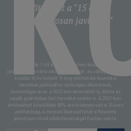
K
Mit jelent a "15 évig
gazdaságosan javítható"
2022. január 1-től a Rowenta növeli készülékeinek
javíthatósága iránti elkötelezettségét, és vállalja, hogy a
korábbi 10 év helyett 15 évig elérhetőek lesznek a
termékek javításához szükséges alkatrészek,
tisztességes áron, a 2022-ben bevezetett új, illetve az
egyéb gyártásban lévő termékei esetén is. A 2021-ben
értékesített készülékek 96%-ára érvényes volt a 10 éves
javíthatóság, a mostani lépéssel tehát a Rowenta
jelentősen növeli elkötelezettségét Európa-szerte.