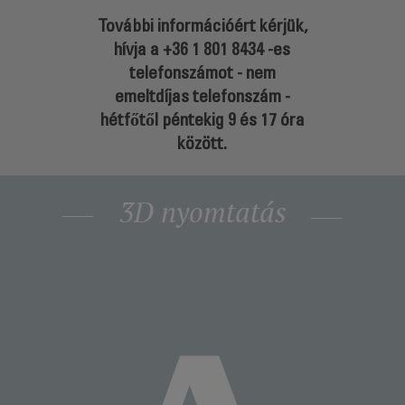
További információért kérjük,
hívja a
+36 1 801 8434
-es
telefonszámot - nem
emeltdíjas telefonszám -
hétfőtől péntekig 9 és 17 óra
között.
3D nyomtatás