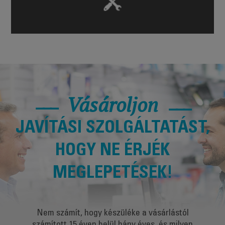
Vásároljon
JAVÍTÁSI SZOLGÁLTATÁST,
HOGY NE ÉRJÉK
MEGLEPETÉSEK!
Nem számít, hogy készüléke a vásárlástól