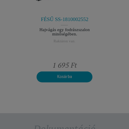
ászszalon
Hajvágás
n.
m
n.
R
FÉSŰ SS-1810002552
Hajvágás egy fodrászszalon
minőségében.
Raktáron van.
t
1 695 Ft
Kosárba
Dokumentáció