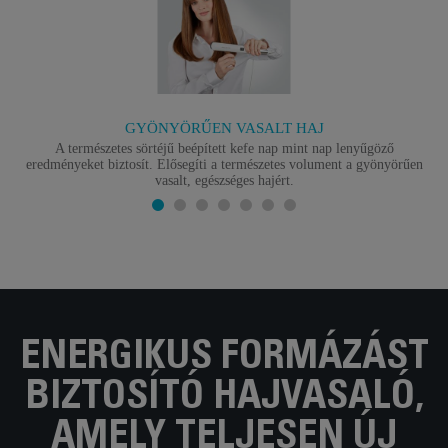
GYÖNYÖRŰEN VASALT HAJ
A természetes sörtéjű beépített kefe nap mint nap lenyűgöző
eredményeket biztosít. Elősegíti a természetes volument a gyönyörűen
vasalt, egészséges hajért.
ENERGIKUS FORMÁZÁST
BIZTOSÍTÓ HAJVASALÓ,
AMELY TELJESEN ÚJ