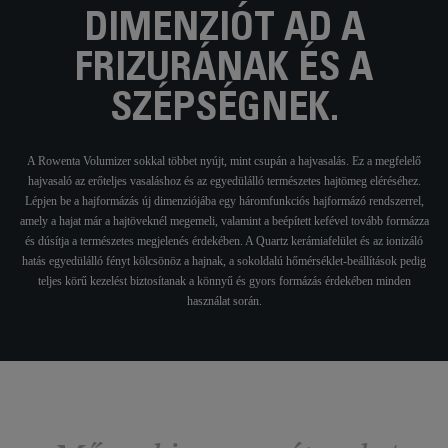
DIMENZIÓT AD A
FRIZURÁNAK ÉS A
SZÉPSÉGNEK.
A Rowenta Volumizer sokkal többet nyújt, mint csupán a hajvasalás. Ez a megfelelő
hajvasaló az erőteljes vasaláshoz és az egyedülálló természetes hajtömeg eléréséhez.
Lépjen be a hajformázás új dimenziójába egy háromfunkciós hajformázó rendszerrel,
amely a hajat már a hajtöveknél megemeli, valamint a beépített kefével tovább formázza
és dúsítja a természetes megjelenés érdekében. A Quartz kerámiafelület és az ionizáló
hatás egyedülálló fényt kölcsönöz a hajnak, a sokoldalú hőmérséklet-beállítások pedig
teljes körű kezelést biztosítanak a könnyű és gyors formázás érdekében minden
használat során.