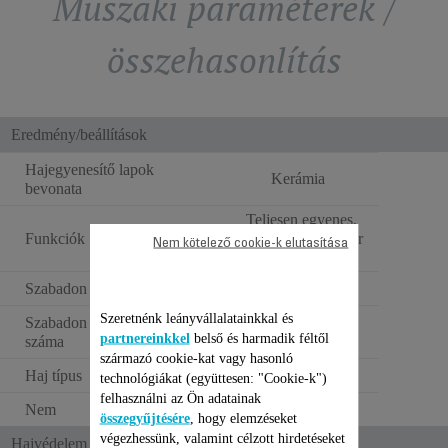
Műszaki paraméterek /
összehasonlítás
Eredmény/beállítások
Hajegyenesítő lapok
Kerámia
bevonata
Teljesen egyenes,
Funkciók
hullámos és göndör
Nem kötelező cookie-k elutasítása
haj
Szabadon mozgó lapok
Szeretnénk leányvállalatainkkal és
Szabadon mozgó lapok
1
partnereinkkel
belső és harmadik féltől
száma
származó cookie-kat vagy hasonló
Haj típus
Száraz haj
technológiákat (együttesen: "Cookie-k")
felhasználni az Ön adatainak
Nem
Unisex
összegyűjtésére
, hogy elemzéseket
végezhessünk, valamint célzott hirdetéseket
Hajvédelem és ergonómia