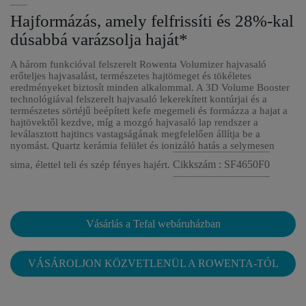
Hajformázás, amely felfrissíti és 28%-kal
dúsabbá varázsolja haját*
A három funkcióval felszerelt Rowenta Volumizer hajvasaló
erőteljes hajvasalást, természetes hajtömeget és tökéletes
eredményeket biztosít minden alkalommal. A 3D Volume Booster
technológiával felszerelt hajvasaló lekerekített kontúrjai és a
természetes sörtéjű beépített kefe megemeli és formázza a hajat a
hajtövektől kezdve, míg a mozgó hajvasaló lap rendszer a
leválasztott hajtincs vastagságának megfelelően állítja be a
nyomást. Quartz kerámia felület és ionizáló hatás a selymesen
Cikkszám : SF4650F0
sima, élettel teli és szép fényes hajért.
Vásárlás a Tefal webáruházban
VÁSÁROLJON KÖZVETLENÜL A ROWENTA-TÓL