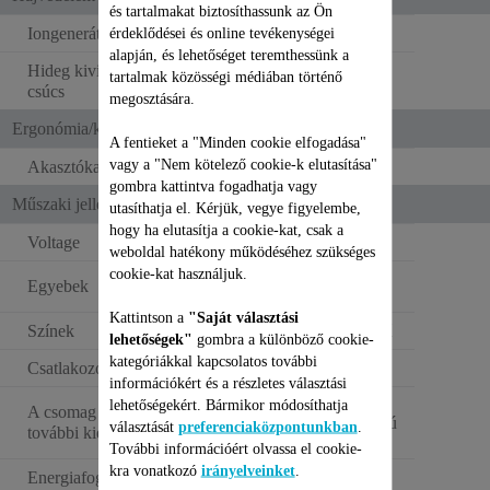
és tartalmakat biztosíthassunk az Ön
Iongenerátor
érdeklődései és online tevékenységei
alapján, és lehetőséget teremthessünk a
Hideg kivitelű/megfogható
tartalmak közösségi médiában történő
csúcs
megosztására.
Ergonómia/kényelmi funkciók
A fentieket a "Minden cookie elfogadása"
vagy a "Nem kötelező cookie-k elutasítása"
Akasztókampó
gombra kattintva fogadhatja vagy
Műszaki jellemzők
utasíthatja el. Kérjük, vegye figyelembe,
hogy ha elutasítja a cookie-kat, csak a
Voltage
110–240 V
weboldal hatékony működéséhez szükséges
cookie-kat használjuk.
Kvarc felületű
Egyebek
vasalólapok
Kattintson a
"Saját választási
Színek
Fehér és ezüstszínű
lehetőségek"
gombra a különböző cookie-
kategóriákkal kapcsolatos további
Csatlakozó színe
Fehér
információkért és a részletes választási
Integrált kefe
lehetőségekért. Bármikor módosíthatja
A csomag részét képező
természetes anyagú
választását
preferenciaközpontunkban
.
további kiegészítők
sörtékkel
További információért olvassa el cookie-
kra vonatkozó
irányelveinket
.
Energiafogyasztás -
0.16 W