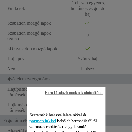
Teljesen egyenes,
Funkciók
hullámos és göndör
haj
Szabadon mozgó lapok
Szabadon mozgó lapok
2
száma
3D szabadon mozgó lapok
Haj típus
Száraz haj
Nem
Unisex
Hajvédelem és ergonómia
Hajtípushoz alkalmazkodó
Nem kötelező cookie-k elutasítása
hőmérséklet-beállítás
Hajkímélő 170 °C-os
hőmérséklet-beállítás
Szeretnénk leányvállalatainkkal és
Ergonómia/kényelmi funkciók
partnereinkkel
belső és harmadik féltől
származó cookie-kat vagy hasonló
Akasztókampó