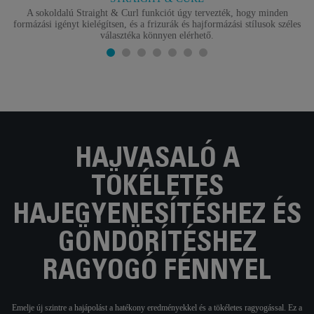
A sokoldalú Straight & Curl funkciót úgy tervezték, hogy minden
formázási igényt kielégítsen, és a frizurák és hajformázási stílusok széles
választéka könnyen elérhető.
HAJVASALÓ A
TÖKÉLETES
HAJEGYENESÍTÉSHEZ ÉS
GÖNDÖRÍTÉSHEZ
RAGYOGÓ FÉNNYEL
Emelje új szintre a hajápolást a hatékony eredményekkel és a tökéletes ragyogással. Ez a