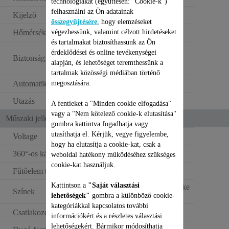
technológiákat (együttesen: "Cookie-k")
felhasználni az Ön adatainak
Kijelző
LED
összegyűjtésére
, hogy elemzéseket
végezhessünk, valamint célzott hirdetéseket
Hőmérsékletjelző
és tartalmakat biztosíthassunk az Ön
Lock-system
érdeklődései és online tevékenységei
Biztonság
biztonsági
alapján, és lehetőséget teremthessünk a
zárórendszer
tartalmak közösségi médiában történő
megosztására.
Automatikus kikapcsolás
30 perc
Utazás
A fentieket a "Minden cookie elfogadása"
vagy a "Nem kötelező cookie-k elutasítása"
Műszaki jellemzők
gombra kattintva fogadhatja vagy
utasíthatja el. Kérjük, vegye figyelembe,
Voltage
110–240 V
hogy ha elutasítja a cookie-kat, csak a
360°-os kábel
weboldal hatékony működéséhez szükséges
cookie-kat használjuk.
Fűtőelem típusa
Alumínium
Kattintson a
"Saját választási
Fekete és metálszürke
Színek
lehetőségek"
gombra a különböző cookie-
kategóriákkal kapcsolatos további
Csatlakozóaljzat típusa
Európai
információkért és a részletes választási
lehetőségekért. Bármikor módosíthatja