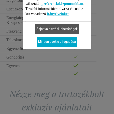
Dugó formája
Egyenes dugó
választását
preferenciaközpontunkban
.
További információért olvassa el cookie-
Csatlakozó színe
FEKETE
kra vonatkozó
irányelveinket
.
Energiafogyasztás -
0.17 W
Kikapcsolt állapot (W)
Saját választási lehetőségek
Frekvencia
50–60 Hz
Teljesítmény
50 W
Minden cookie elfogadása
Egyenesítés
Göndörítés
Egyenes
Nézze meg a tartozékbolt
exkluzív ajánlatait