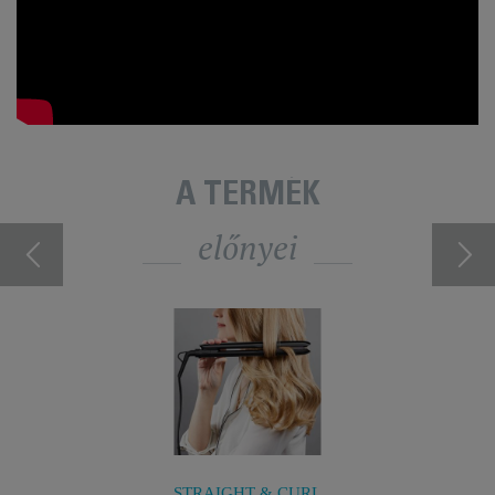
A TERMÉK
előnyei
STRAIGHT & CURL