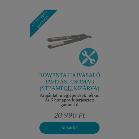
VASALÓ
ROWEN
SOMAG
JAVÍ
ZÁRVA)
(STEAM
ések nélkül
Árajánlat,
jesztett
és 6 hó
ROWENTA HAJVASALÓ
JAVÍTÁSI CSOMAG
(STEAMPOD KIZÁRVA)
Árajánlat, meglepetések nélkül
és 6 hónapos kiterjesztett
garancia!
Ft
20 990 Ft
2
Kosárba