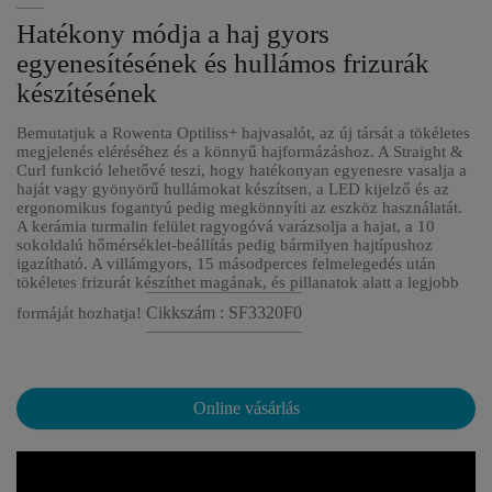
Hatékony módja a haj gyors
egyenesítésének és hullámos frizurák
készítésének
Bemutatjuk a Rowenta Optiliss+ hajvasalót, az új társát a tökéletes
megjelenés eléréséhez és a könnyű hajformázáshoz. A Straight &
Curl funkció lehetővé teszi, hogy hatékonyan egyenesre vasalja a
haját vagy gyönyörű hullámokat készítsen, a LED kijelző és az
ergonomikus fogantyú pedig megkönnyíti az eszköz használatát.
A kerámia turmalin felület ragyogóvá varázsolja a hajat, a 10
sokoldalú hőmérséklet-beállítás pedig bármilyen hajtípushoz
igazítható. A villámgyors, 15 másodperces felmelegedés után
tökéletes frizurát készíthet magának, és pillanatok alatt a legjobb
Cikkszám : SF3320F0
formáját hozhatja!
Online vásárlás