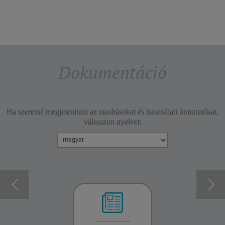
Dokumentáció
Ha szeretné megjeleníteni az utasításokat és használati útmutatókat,
válasszon nyelvet: