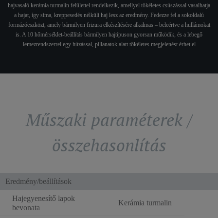
hajvasaló kerámia turmalin felülettel rendelkezik, amellyel tökéletes csúszással vasalhatja
a hajat, így sima, kreppesedés nélküli haj lesz az eredmény. Fedezze fel a sokoldalú
formázóeszközt, amely bármilyen frizura elkészítésére alkalmas – beleértve a hullámokat
is. A 10 hőmérséklet-beállítás bármilyen hajtípuson gyorsan működik, és a lebegő
lemezrendszerrel egy húzással, pillanatok alatt tökéletes megjelenést érhet el
Műszaki paraméterek /
összehasonlítás
Eredmény/beállítások
Hajegyenesítő lapok
Kerámia turmalin
bevonata