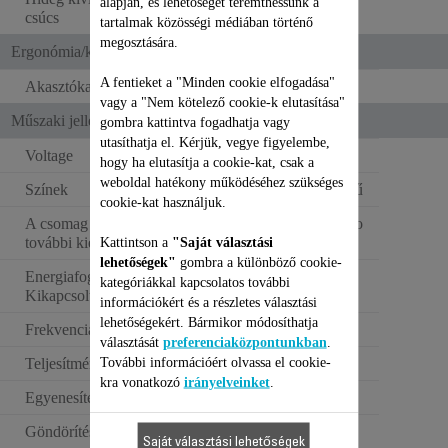
alapján, és lehetőséget teremthessünk a
csúcs
tartalmak közösségi médiában történő
megosztására.
Ergonómia/kényelmi funkciók
A fentieket a "Minden cookie elfogadása"
Akasztókampó
vagy a "Nem kötelező cookie-k elutasítása"
Műszaki jellemzők
gombra kattintva fogadhatja vagy
utasíthatja el. Kérjük, vegye figyelembe,
Voltage
110–240 V
hogy ha elutasítja a cookie-kat, csak a
weboldal hatékony működéséhez szükséges
Színek
Fekete és aranyszínű
cookie-kat használjuk.
A csomag részét képező
Argán olajos mikro
további kiegészítők
Kattintson a
"Saját választási
kondicionáló
lehetőségek"
gombra a különböző cookie-
Energiafogyasztás -
kategóriákkal kapcsolatos további
0.16 W
Kikapcsolt állapot (W)
információkért és a részletes választási
lehetőségekért. Bármikor módosíthatja
Frekvencia
50–60 Hz
választását
preferenciaközpontunkban
.
További információért olvassa el cookie-
Teljesítmény
39 W
kra vonatkozó
irányelveinket
.
Egyenesítés
Göndörítés
Saját választási lehetőségek