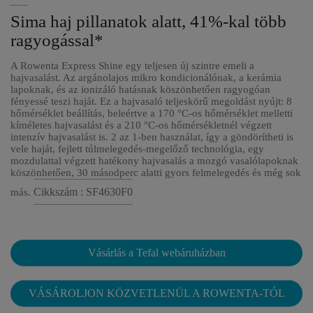
Sima haj pillanatok alatt, 41%-kal több
ragyogással*
A Rowenta Express Shine egy teljesen új szintre emeli a
hajvasalást. Az argánolajos mikro kondicionálónak, a kerámia
lapoknak, és az ionizáló hatásnak köszönhetően ragyogóan
fényessé teszi haját. Ez a hajvasaló teljeskörű megoldást nyújt: 8
hőmérséklet beállítás, beleértve a 170 °C-os hőmérséklet melletti
kíméletes hajvasalást és a 210 °C-os hőmérsékletnél végzett
intenzív hajvasalást is. 2 az 1-ben használat, így a göndörítheti is
vele haját, fejlett túlmelegedés-megelőző technológia, egy
mozdulattal végzett hatékony hajvasalás a mozgó vasalólapoknak
köszönhetően, 30 másodperc alatti gyors felmelegedés és még sok
Cikkszám : SF4630F0
más.
Vásárlás a Tefal webáruházban
VÁSÁROLJON KÖZVETLENÜL A ROWENTA-TÓL