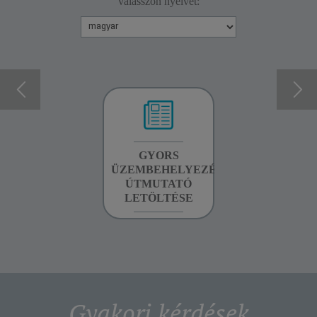
válasszon nyelvet:
GARANCIA
GYORS
KÉZIKÖNYV
INFORMÁCIÓK
ÜZEMBEHELYEZÉSI
LETÖLTÉSE
ÚTMUTATÓ
LETÖLTÉSE
Gyakori kérdések