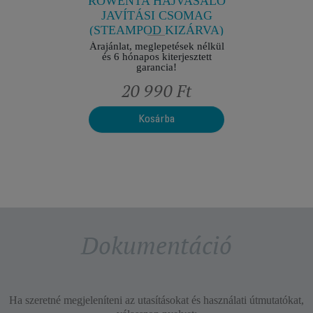
ROWENTA HAJVASALÓ
JAVÍTÁSI CSOMAG
(STEAMPOD KIZÁRVA)
Árajánlat, meglepetések nélkül
és 6 hónapos kiterjesztett
garancia!
Ft
20 990 Ft
2
Kosárba
Dokumentáció
Ha szeretné megjeleníteni az utasításokat és használati útmutatókat,