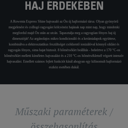
HAJ ÉRDEKÉBEN
A Rowenta Express Shine hajvasaló az Ön új hajformázó társa. Olyan gyönyörű
megjelenést és csillogó ragyogást kölcsönöz hajának nap mint nap, hogy mindenki
megfordul majd Ön után az utcán. Tapasztalja meg a ragyogóan fényes haj új
dimenzióját! Az argánolajos mikro kondicionáló és a kerámialapok együttese,
kombinálva a elektrosztatikus feszültséget csökkentő ionizálóval könnyű siklást és
ragyogán fényes, sima hajat biztosít. 8 hőmérséklet beállítás - beleértve a 170 °C-os
hőmérséklet melletti kíméletes hajvasalást és a 210 °C-os hőmérsékletnél végzett intenzív
hajvasalást. Emellett számos fejlett funkciót kínál ahogyan egy kifinomult hajformázó
eszköz esetében dukál.
Műszaki paraméterek /
összehasonlítás