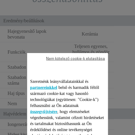
Eredmény/beállítások
Hajegyenesítő lapok
Kerámia
bevonata
Teljesen egyenes,
Funkciók
hullámos és göndör
haj
Nem kötelező cookie-k elutasítása
Szabadon mozgó lapok
Szabadon mozgó lapok
1
Szeretnénk leányvállalatainkkal és
száma
partnereinkkel
belső és harmadik féltől
Haj típus
Száraz haj
származó cookie-kat vagy hasonló
technológiákat (együttesen: "Cookie-k")
Nem
Unisex
felhasználni az Ön adatainak
összegyűjtésére
, hogy elemzéseket
Hajvédelem és ergonómia
végezhessünk, valamint célzott hirdetéseket
és tartalmakat biztosíthassunk az Ön
Iongenerátor
érdeklődései és online tevékenységei
Hideg kivitelű/megfogható