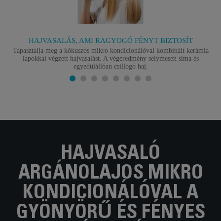
HAJVASALÁS, AMI RAGYOGÓ FÉNYT BIZTOSÍT
Tapasztalja meg a kókuszos mikro kondicionálóval kombinált kerámia
lapokkal végzett hajvasalást. A végeredmény selymesen sima és
egyedülállóan csillogó haj.
HAJVASALÓ
ARGÁNOLAJOS MIKRO
KONDICIONÁLÓVAL A
GYÖNYÖRŰ ÉS FÉNYES