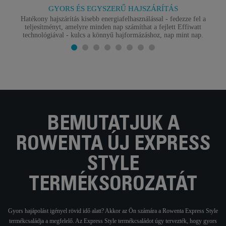
GYORS ÉS EGYSZERŰ HAJSZÁRÍTÁS
Hatékony hajszárítás kisebb energiafelhasználással - fedezze fel a
teljesítményt, amelyre minden nap számíthat a fejlett Effiwatt
technológiával - kulcs a könnyű hajformázáshoz, nap mint nap.
BEMUTATJUK A
ROWENTA ÚJ EXPRESS
STYLE
TERMÉKSOROZATÁT
Gyors hajápolást igényel rövid idő alatt? Akkor az Ön számára a Rowenta Express Style
termékcsaládja a megfelelő. Az Express Style termékcsaládot úgy tervezték, hogy gyors