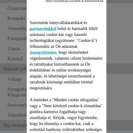
Nem kötelező cookie-k elutasítása
Összecsukható
Kompakt
Szeretnénk leányvállalatainkkal és
Akasztókampó
partnereinkkel
belső és harmadik féltől
származó cookie-kat vagy hasonló
Energiatakarékos
technológiákat (együttesen: "Cookie-k")
felhasználni az Ön adatainak
Utazás
összegyűjtésére
, hogy elemzéseket
végezhessünk, valamint célzott hirdetéseket
Könnyű
és tartalmakat biztosíthassunk az Ön
Műszaki jellemzők
érdeklődései és online tevékenységei
alapján, és lehetőséget teremthessünk a
Voltage
220–240 V
tartalmak közösségi médiában történő
megosztására.
Energiafogyasztás -
0.03 W
Kikapcsolt állapot (W)
A fentieket a "Minden cookie elfogadása"
Frekvencia
50–60 Hz
vagy a "Nem kötelező cookie-k elutasítása"
gombra kattintva fogadhatja vagy
Teljesítmény
1340-1600 W
utasíthatja el. Kérjük, vegye figyelembe,
hogy ha elutasítja a cookie-kat, csak a
Haj eredmény
weboldal hatékony működéséhez szükséges