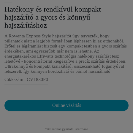
Hatékony és rendkívül kompakt
hajszárító a gyors és könnyű
hajszárításhoz
A Rowenta Express Style hajszárítót úgy tervezték, hogy
pillanatok alatt a legjobb formájában léphessen ki az otthonából.
Erőteljes légáramlást biztosít egy kompakt testben a gyors szárítás
érdekében, ami egyszerűbb már nem is lehetne. Az
energiatakarékos Effiwatts technológia hatékony szárítást tesz
lehetővé - koncentrátorral kiegészítve a precíz szárítás érdekében.
Ultrakönnyű és kompakt kialakítású, összecsukható fogantyúval
felszerelt, így könnyen hordozható és bárhol használható.
Cikkszám : CV1830F0
Online vásárlás
*Az azonos gyártótól származó