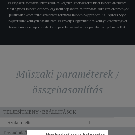
és egyszerű formázást biztosítson és végtelen lehetőségeket kínál minden alkalomra.
Most egyben minden elérhető: egyszerű hajszárítás és formázás, tökéletes eredmények
pillanatok alatt és felhasználóbarát formázás minden hajtípushoz. Az Express Style
hajszárítónk könnyen használható, és erőteljes légáramlást és könnyű eredményeket
biztosít minden nap - mindezt kompakt kialakításban, és páratlan kényelem mellett.
Műszaki paraméterek /
összehasonlítás
TELJESÍTMÉNY / BEÁLLÍTÁSOK
Szőkítő feltét
1
Ergonómia/kényelmi funkciók