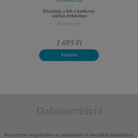
1810002398
Eloszlatja a hőt a hatékony
szárítás érdekében
Raktáron van.
Ft
1 695 Ft
1
Kosárba
Dokumentáció
Ha szeretné megjeleníteni az utasításokat és használati útmutatókat,