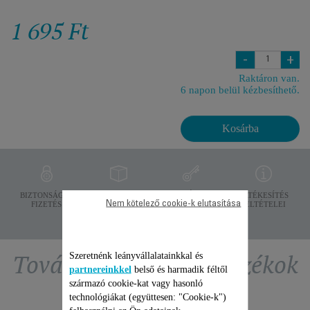
1 695 Ft
-
+
Raktáron van.
6 napon belül kézbesíthető.
Kosárba
ADATVÉDELEM
BIZTONSÁGOS
SZÁLLÍTÁSI
ÉRTÉKESÍTÉS
Nem kötelező cookie-k elutasítása
FIZETÉS
FELTÉTELEK
FELTÉTELEI
További ajánlott tartozékok
Szeretnénk leányvállalatainkkal és
partnereinkkel
belső és harmadik féltől
származó cookie-kat vagy hasonló
technológiákat (együttesen: "Cookie-k")