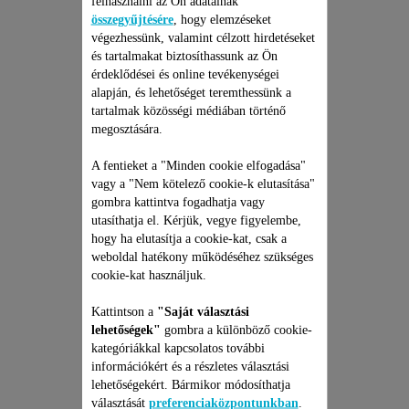
felhasználni az Ön adatainak
összegyűjtésére
, hogy elemzéseket
végezhessünk, valamint célzott hirdetéseket
és tartalmakat biztosíthassunk az Ön
érdeklődései és online tevékenységei
alapján, és lehetőséget teremthessünk a
tartalmak közösségi médiában történő
megosztására.
A fentieket a "Minden cookie elfogadása"
vagy a "Nem kötelező cookie-k elutasítása"
ROWENTA HAJSZÁRÍTÓ
gombra kattintva fogadhatja vagy
JAVÍTÁSI CSOMAG
utasíthatja el. Kérjük, vegye figyelembe,
Árajánlat, meglepetések nélkül
hogy ha elutasítja a cookie-kat, csak a
és 6 hónapos kiterjesztett
weboldal hatékony működéséhez szükséges
garancia!
cookie-kat használjuk.
13 390 Ft
Kattintson a
"Saját választási
lehetőségek"
gombra a különböző cookie-
Kosárba
kategóriákkal kapcsolatos további
információkért és a részletes választási
lehetőségekért. Bármikor módosíthatja
választását
preferenciaközpontunkban
.