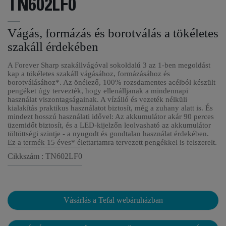
TN602LF0
Vágás, formázás és borotválás a tökéletes
szakáll érdekében
A Forever Sharp szakállvágóval sokoldalú 3 az 1-ben megoldást
kap a tökéletes szakáll vágásához, formázásához és
borotválásához*. Az önélező, 100% rozsdamentes acélból készült
pengéket úgy tervezték, hogy ellenálljanak a mindennapi
használat viszontagságainak. A vízálló és vezeték nélküli
kialakítás praktikus használatot biztosít, még a zuhany alatt is. És
mindezt hosszú használati idővel: Az akkumulátor akár 90 perces
üzemidőt biztosít, és a LED-kijelzőn leolvasható az akkumulátor
töltöttségi szintje - a nyugodt és gondtalan használat érdekében.
Ez a termék 15 éves* élettartamra tervezett pengékkel is felszerelt.
Cikkszám : TN602LF0
Vásárlás a Tefal webáruházban