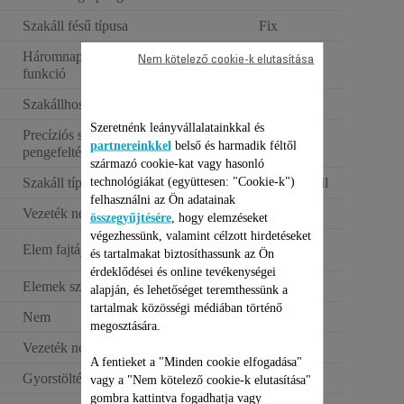
Szakáll fésű típusa
Fix
Háromnapos borosta
Nem kötelező cookie-k elutasítása
funkció
Szakállhossz-pozíciók
4
Szeretnénk leányvállalatainkkal és
Precíziós szakállvágó
partnereinkkel
belső és harmadik féltől
pengefeltét
származó cookie-kat vagy hasonló
technológiákat (együttesen: "Cookie-k")
Szakáll típusa
Három napos szakáll
felhasználni az Ön adatainak
Vezeték nélküli működés
120 perc
összegyűjtésére
, hogy elemzéseket
végezhessünk, valamint célzott hirdetéseket
Erőteljes hosszú
Elem fajtája
és tartalmakat biztosíthassunk az Ön
időtartamú(Li-Ion)
érdeklődései és online tevékenységei
Elemek száma
1
alapján, és lehetőséget teremthessünk a
tartalmak közösségi médiában történő
Nem
Férfi
megosztására.
Vezeték nélküli működés
120 perc
A fentieket a "Minden cookie elfogadása"
Gyorstöltés
vagy a "Nem kötelező cookie-k elutasítása"
gombra kattintva fogadhatja vagy