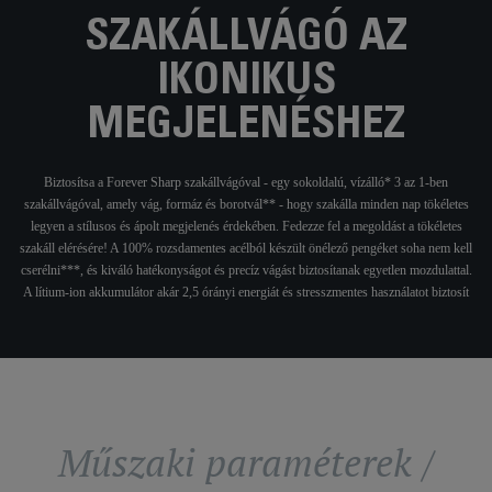
SZAKÁLLVÁGÓ AZ
IKONIKUS
MEGJELENÉSHEZ
Biztosítsa a Forever Sharp szakállvágóval - egy sokoldalú, vízálló* 3 az 1-ben
szakállvágóval, amely vág, formáz és borotvál** - hogy szakálla minden nap tökéletes
legyen a stílusos és ápolt megjelenés érdekében. Fedezze fel a megoldást a tökéletes
szakáll elérésére! A 100% rozsdamentes acélból készült önélező pengéket soha nem kell
cserélni***, és kiváló hatékonyságot és precíz vágást biztosítanak egyetlen mozdulattal.
A lítium-ion akkumulátor akár 2,5 órányi energiát és stresszmentes használatot biztosít
Műszaki paraméterek /