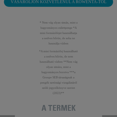
VÁSÁROLJON KÖZVETLENÜL A ROWENTA-TÓL
* Nem vág olyan simán, mint a
hagyományos zsilettpenge *A
mini formázófejet használhatja
a nedves bőrön, de soha ne
használja vízben
*A mini formázófej használható
a nedves bőrön, de nem
használható vízben **Nem vág
olyan simára, mint a
hagyományos borotva ***a
Groupe SEB társaságnak a
pengék tartóssági vizsgálatáról
szóló jegyzőkönyve szerint
(2022)**
A TERMÉK