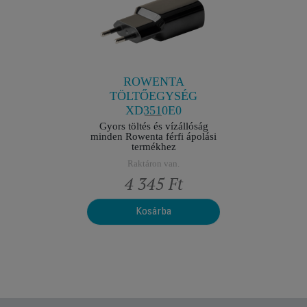
10000354
VÁGÓFEJ
yhez
Na
ik
R
n.
ROWENTA
TÖLTŐEGYSÉG
XD3510E0
Gyors töltés és vízállóság
minden Rowenta férfi ápolási
termékhez
Raktáron van.
t
4 345 Ft
Kosárba