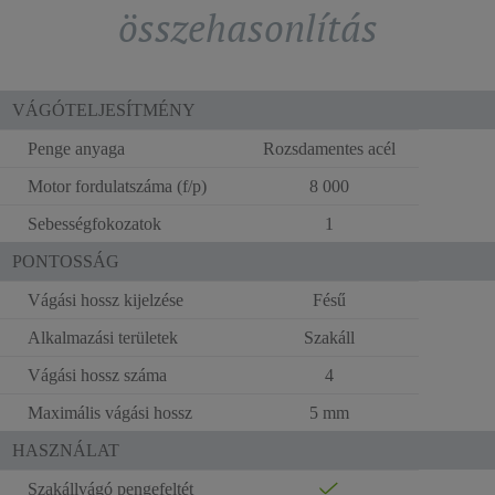
összehasonlítás
VÁGÓTELJESÍTMÉNY
Penge anyaga
Rozsdamentes acél
Motor fordulatszáma (f/p)
8 000
Sebességfokozatok
1
PONTOSSÁG
Vágási hossz kijelzése
Fésű
Alkalmazási területek
Szakáll
Vágási hossz száma
4
Maximális vágási hossz
5 mm
HASZNÁLAT
Szakállvágó pengefeltét