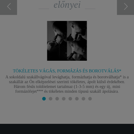
előnyei
TÖKÉLETES VÁGÁS, FORMÁZÁS ÉS BOROTVÁLÁS*
A sokoldalú szakállvágóval levághatja, formázhatja és borotválhatja* is a
szakállát az Ön elképzelései szerinti tökéletes, ápolt külső érdekében.
Három fésűs toldóelemet tartalmaz (1-3-5 mm) és egy új, mini
formázófejet*** és tökéletes minden típusú szakáll ápolására.