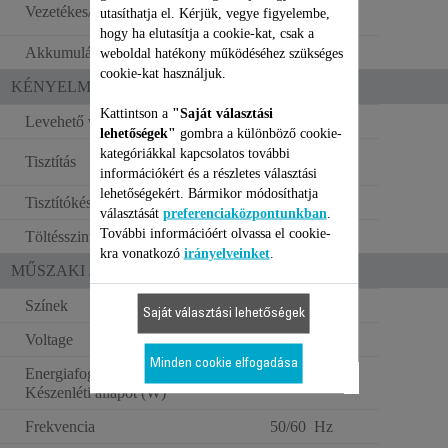
Vezeték nélküli
Vezetékes/vezetéknélküli
utasíthatja el. Kérjük, vegye figyelembe,
használat
hogy ha elutasítja a cookie-kat, csak a
Akkumulátor típusa
Lítium-ion
weboldal hatékony működéséhez szükséges
cookie-kat használjuk.
KÉNYELMI FUNKCIÓK
Kattintson a
"Saját választási
Levehető vágófej
lehetőségek"
gombra a különböző cookie-
Teljes mértékben
kategóriákkal kapcsolatos további
Tisztítás
mosható
információkért és a részletes választási
lehetőségekért. Bármikor módosíthatja
Tisztítókészlet
Olaj + kefe
választását
preferenciaközpontunkban
.
További információért olvassa el cookie-
Töltésszint-jelző
LED
kra vonatkozó
irányelveinket
.
MŰSZAKI JELLEMZŐK
Színek
Fekete/piros
Saját választási lehetőségek
Voltage
100–240 V
Minden cookie elfogadása
Energiafogyasztás -
0.088 W
Készenléti állapot (W)
Frekvencia
50/60 Hz