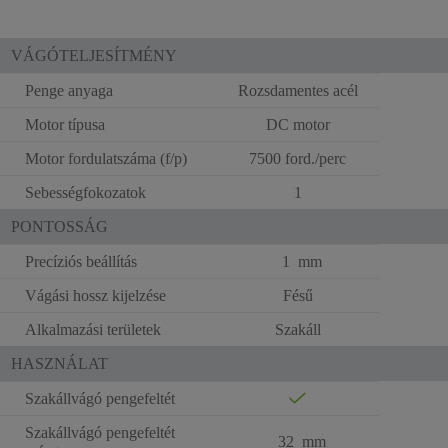
VÁGÓTELJESÍTMÉNY
Penge anyaga
Rozsdamentes acél
Motor típusa
DC motor
Motor fordulatszáma (f/p)
7500 ford./perc
Sebességfokozatok
1
PONTOSSÁG
Precíziós beállítás
1 mm
Vágási hossz kijelzése
Fésű
Alkalmazási területek
Szakáll
HASZNÁLAT
Szakállvágó pengefeltét
Szakállvágó pengefeltét
32 mm