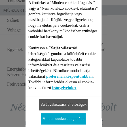
Töltésszint-jelző
LED
A fentieket a "Minden cookie elfogadása"
vagy a "Nem kötelező cookie-k elutasítása"
MŰSZAKI JELLEMZŐK
gombra kattintva fogadhatja vagy
utasíthatja el. Kérjük, vegye figyelembe,
Színek
Fekete/ezüst
hogy ha elutasítja a cookie-kat, csak a
Voltage
100–240 V
weboldal hatékony működéséhez szükséges
cookie-kat használjuk.
A fésűs toldóelem
hagyományos vagy
Kattintson a
"Saját választási
Egyebek
USB porton át történő
lehetőségek"
gombra a különböző cookie-
töltésének
kategóriákkal kapcsolatos további
zárrendszere.
információkért és a részletes választási
Energiafogyasztás -
lehetőségekért. Bármikor módosíthatja
0.45 W
Készenléti állapot (W)
választását
preferenciaközpontunkban
.
További információért olvassa el cookie-
Frekvencia
50/60 Hz
kra vonatkozó
irányelveinket
.
Nézze meg a tartozékbolt
Saját választási lehetőségek
exkluzív ajánlatait
Minden cookie elfogadása