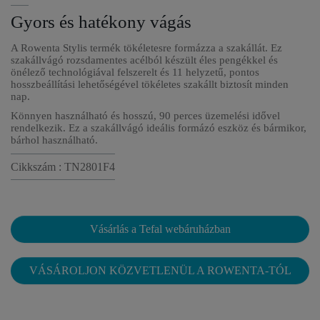
Gyors és hatékony vágás
A Rowenta Stylis termék tökéletesre formázza a szakállát. Ez
szakállvágó rozsdamentes acélból készült éles pengékkel és
önélező technológiával felszerelt és 11 helyzetű, pontos
hosszbeállítási lehetőségével tökéletes szakállt biztosít minden
nap.
Könnyen használható és hosszú, 90 perces üzemelési idővel
rendelkezik. Ez a szakállvágó ideális formázó eszköz és bármikor,
bárhol használható.
Cikkszám : TN2801F4
Vásárlás a Tefal webáruházban
VÁSÁROLJON KÖZVETLENÜL A ROWENTA-TÓL