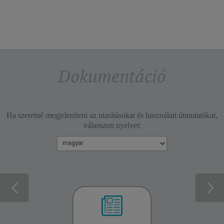
Dokumentáció
Ha szeretné megjeleníteni az utasításokat és használati útmutatókat,
válasszon nyelvet: