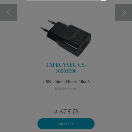
G CS-
TISZT
0
aj- és
Könnye
hoz.
R
TÁPEGYSÉG CS-
n.
10001096
USB-kábellel használható
Raktáron van.
t
4 675 Ft
Kosárba