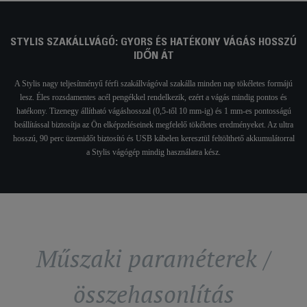
STYLIS SZAKÁLLVÁGÓ: GYORS ÉS HATÉKONY VÁGÁS HOSSZÚ
IDŐN ÁT
A Stylis nagy teljesítményű férfi szakállvágóval szakálla minden nap tökéletes formájú
lesz. Éles rozsdamentes acél pengékkel rendelkezik, ezért a vágás mindig pontos és
hatékony. Tizenegy állítható vágáshosszal (0,5-től 10 mm-ig) és 1 mm-es pontosságú
beállítással biztosítja az Ön elképzeléseinek megfelelő tökéletes eredményeket. Az ultra
hosszú, 90 perc üzemidőt biztosító és USB kábelen keresztül feltölthető akkumulátorral
a Stylis vágógép mindig használatra kész.
Műszaki paraméterek /
összehasonlítás