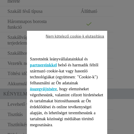
mérete
Szakáll fésű típusa
Állítható
Háromnapos borosta
funkció
Nem kötelező cookie-k elutasítása
Szakállvágás hosszbeállítási
0.5 to 10 mm
terjedelem
Szakállhossz-pozíciók
11
Szeretnénk leányvállalatainkkal és
Vezeték nélküli működés
90 perc
partnereinkkel
belső és harmadik féltől
származó cookie-kat vagy hasonló
Töltési idő
8 h
technológiákat (együttesen: "Cookie-k")
felhasználni az Ön adatainak
Akkumulátor típusa
NiMh
összegyűjtésére
, hogy elemzéseket
KÉNYELMI FUNKCIÓK
végezhessünk, valamint célzott hirdetéseket
és tartalmakat biztosíthassunk az Ön
Levehető vágófej
érdeklődései és online tevékenységei
alapján, és lehetőséget teremthessünk a
Tisztítás
Mosható fej
tartalmak közösségi médiában történő
Tisztítókészlet
Olaj + kefe
megosztására.