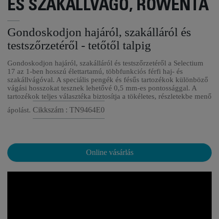
ÉS SZAKÁLLVÁGÓ, ROWENTA
Gondoskodjon hajáról, szakálláról és
testszőrzetéről - tetőtől talpig
Gondoskodjon hajáról, szakálláról és testszőrzetéről a Selectium
17 az 1-ben hosszú élettartamú, többfunkciós férfi haj- és
szakállvágóval. A speciális pengék és fésűs tartozékok különböző
vágási hosszokat tesznek lehetővé 0,5 mm-es pontossággal. A
tartozékok teljes választéka biztosítja a tökéletes, részletekbe menő
Cikkszám : TN9464E0
ápolást.
Online vásárlás