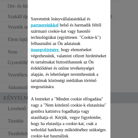
Orr- és fülszőrvágó
Szakáll típusa
Három napos szakáll
Szeretnénk leányvállalatainkkal és
partnereinkkel
belső és harmadik féltől
Vezeték nélküli működés
120 perc
származó cookie-kat vagy hasonló
Erőteljes hosszú
technológiákat (együttesen: "Cookie-k")
Elem fajtája
időtartamú(Li-Ion)
felhasználni az Ön adatainak
összegyűjtésére
, hogy elemzéseket
Nem
Férfi
végezhessünk, valamint célzott hirdetéseket
és tartalmakat biztosíthassunk az Ön
Gyorstöltés
érdeklődései és online tevékenységei
Vezeték nélküli
alapján, és lehetőséget teremthessünk a
Vezetékes/vezetéknélküli
használat
tartalmak közösségi médiában történő
megosztására.
Akkumulátor típusa
Lítium-ion
KÉNYELMI FUNKCIÓK
A fentieket a "Minden cookie elfogadása"
vagy a "Nem kötelező cookie-k elutasítása"
Levehető vágófej
gombra kattintva fogadhatja vagy
utasíthatja el. Kérjük, vegye figyelembe,
Teljes mértékben
Tisztítás
hogy ha elutasítja a cookie-kat, csak a
mosható
weboldal hatékony működéséhez szükséges
Tisztítókészlet
Olaj + kefe
cookie-kat használjuk.