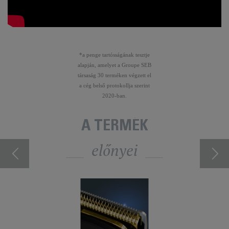
*a penge tartósságának tesztje
alapján, amelyet a Groupe SEB
társaság 30 terméken végzett el
a cég belső protokollja szerint
2020-ban.
A TERMÉK
előnyei