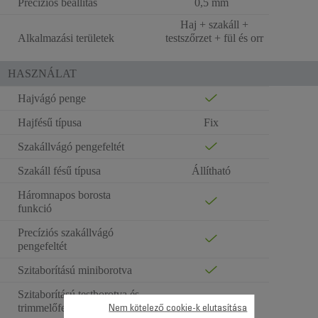
Precíziós beállítás
0,5 mm
Haj + szakáll +
Alkalmazási területek
testszőrzet + fül és orr
HASZNÁLAT
Hajvágó penge
Hajfésű típusa
Fix
Szakállvágó pengefeltét
Szakáll fésű típusa
Állítható
Háromnapos borosta
funkció
Precíziós szakállvágó
pengefeltét
Szitaborítású miniborotva
Szitaborítású testborotva és
trimmelőfej
Nem kötelező cookie-k elutasítása