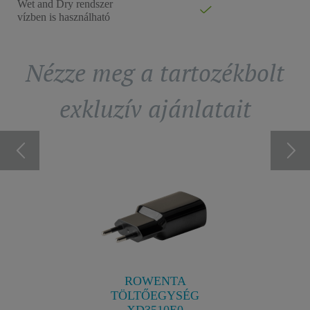
Wet and Dry rendszer
vízben is használható
Nézze meg a tartozékbolt
exkluzív ajánlatait
A SS-
BO
25
1
ás a testen
Borotv
n.
R
ROWENTA
TÖLTŐEGYSÉG