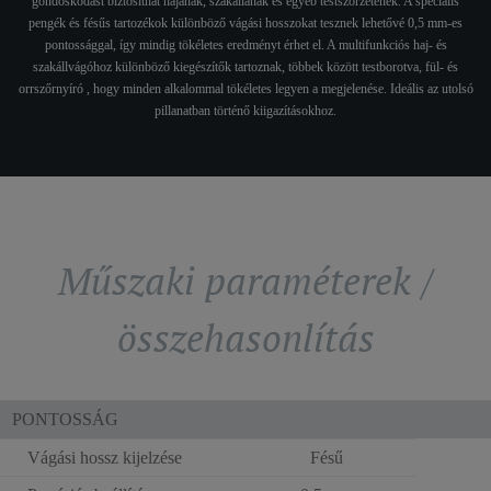
gondoskodást biztosíthat hajának, szakállának és egyéb testszőrzetének. A speciális
pengék és fésűs tartozékok különböző vágási hosszokat tesznek lehetővé 0,5 mm-es
pontossággal, így mindig tökéletes eredményt érhet el. A multifunkciós haj- és
szakállvágóhoz különböző kiegészítők tartoznak, többek között testborotva, fül- és
orrszőrnyíró , hogy minden alkalommal tökéletes legyen a megjelenése. Ideális az utolsó
pillanatban történő kiigazításokhoz.
Műszaki paraméterek /
összehasonlítás
PONTOSSÁG
Vágási hossz kijelzése
Fésű