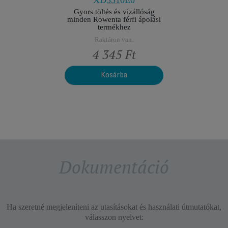
XD3510E0
Gyors töltés és vízállóság
minden Rowenta férfi ápolási
termékhez
Raktáron van.
t
4 345 Ft
Kosárba
Dokumentáció
Ha szeretné megjeleníteni az utasításokat és használati útmutatókat,
válasszon nyelvet: