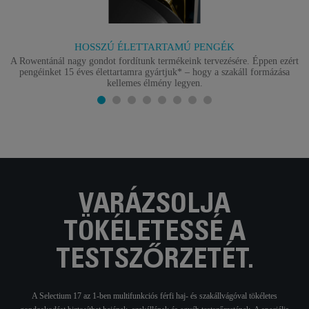
HOSSZÚ ÉLETTARTAMÚ PENGÉK
A Rowentánál nagy gondot fordítunk termékeink tervezésére. Éppen ezért
pengéinket 15 éves élettartamra gyártjuk* – hogy a szakáll formázása
kellemes élmény legyen.
VARÁZSOLJA
TÖKÉLETESSÉ A
TESTSZŐRZETÉT.
A Selectium 17 az 1-ben multifunkciós férfi haj- és szakállvágóval tökéletes