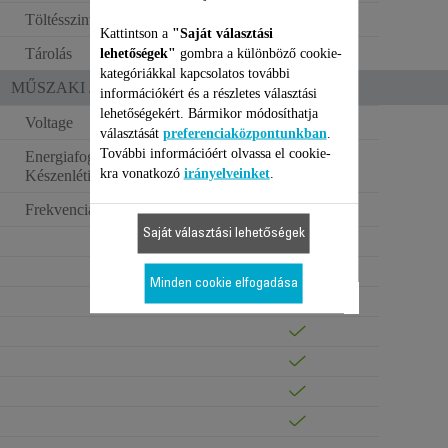
Töltésszint-jelző
LCD
Kattintson a
"Saját választási
Tárolás
lehetőségek"
gombra a különböző cookie-
Tárolótáska
kategóriákkal kapcsolatos további
MŰSZAKI JELLEMZŐK
információkért és a részletes választási
lehetőségekért. Bármikor módosíthatja
Voltage
100–240 V
választását
preferenciaközpontunkban
.
További információért olvassa el cookie-
Energiafogyasztás -
0 W
kra vonatkozó
irányelveinket
.
Készenléti állapot (W)
Frekvencia
50/60 Hz
Saját választási lehetőségek
Minden cookie elfogadása