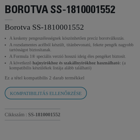
BOROTVA SS-1810001552
Borotva SS-1810001552
A keskeny pengeszélességnek köszönhetően precíz borotválkozás.
A rozsdamentes acélból készült, titánbevonatú, fekete pengék nagyobb
tartósságot biztosítanak.
A Formula 1® speciális verzió hosszú ideig éles pengéket biztosít.
A következő
hajnyírókhoz és szakállnyírókhoz használható:
(a
kompatibilis készülékek listája alább található)
Ez a tétel kompatibilis
2 darab termékkel
KOMPATIBILITÁS ELLENŐRZÉSE
Cikkszám :
SS-1810001552