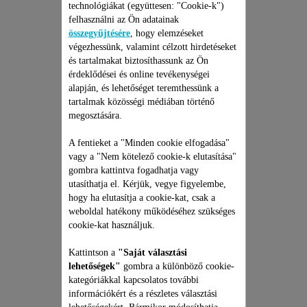
technológiákat (együttesen: "Cookie-k")
felhasználni az Ön adatainak
összegyűjtésére
, hogy elemzéseket
végezhessünk, valamint célzott hirdetéseket
és tartalmakat biztosíthassunk az Ön
érdeklődései és online tevékenységei
alapján, és lehetőséget teremthessünk a
USB-TÖLTŐKÁBEL SS-
tartalmak közösségi médiában történő
1810001299
megosztására.
USB-töltőkábel SS-1810001299
A fentieket a "Minden cookie elfogadása"
Raktáron van.
vagy a "Nem kötelező cookie-k elutasítása"
gombra kattintva fogadhatja vagy
utasíthatja el. Kérjük, vegye figyelembe,
hogy ha elutasítja a cookie-kat, csak a
5 100 Ft
weboldal hatékony működéséhez szükséges
cookie-kat használjuk.
Kosárba
Kattintson a
"Saját választási
lehetőségek"
gombra a különböző cookie-
kategóriákkal kapcsolatos további
információkért és a részletes választási