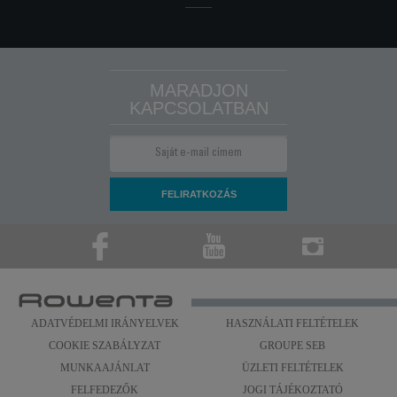
MARADJON
KAPCSOLATBAN
ADATVÉDELMI IRÁNYELVEK
HASZNÁLATI FELTÉTELEK
COOKIE SZABÁLYZAT
GROUPE SEB
MUNKAAJÁNLAT
ÜZLETI FELTÉTELEK
FELFEDEZŐK
JOGI TÁJÉKOZTATÓ