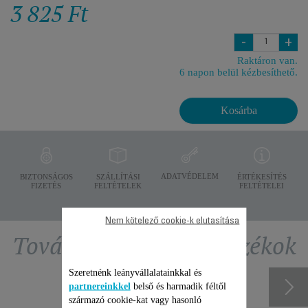
3 825 Ft
-
+
Raktáron van.
6 napon belül kézbesíthető.
Kosárba
ADATVÉDELEM
BIZTONSÁGOS
SZÁLLÍTÁSI
ÉRTÉKESÍTÉS
FIZETÉS
FELTÉTELEK
FELTÉTELEI
Nem kötelező cookie-k elutasítása
További ajánlott tartozékok
Szeretnénk leányvállalatainkkal és
partnereinkkel
belső és harmadik féltől
származó cookie-kat vagy hasonló