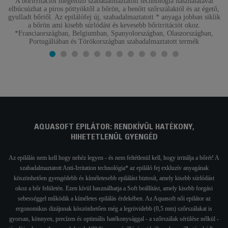
A bőrirritációt megelőző szabadalmaztatott technológia használatával
elbúcsúzhat a piros pöttyöktől a bőrön, a benőtt szőrszálaktól és az égető,
gyulladt bőrtől. Az epilálófej új, szabadalmaztatott * anyaga jobban siklik
a bőrön ami kisebb súrlódást és kevesebb bőrirritációt okoz.
*Franciaországban, Belgiumban, Spanyolországban, Olaszországban,
Portugáliában és Törökországban szabadalmaztatott termék
AQUASOFT EPILÁTOR: RENDKÍVÜL HATÉKONY,
HIHETETLENÜL GYENGÉD
Az epilálás nem kell hogy nehéz legyen - és nem feltétlenül kell, hogy irritálja a bőrét! A
szabadalmaztatott Anti-Irritation technológia* az epiláló fej exkluzív anyagának
köszönhetően gyengédebb és kíméletesebb epilálást biztosít, amely kisebb súrlódást
okoz a bőr felületén. Ezen kívül használhatja a Soft beállítást, amely kisebb forgási
sebességgel működik a kíméletes epilálás érdekében. Az Aquasoft női epilátor az
ergonomikus dizájnnak köszönhetően még a legrövidebb (0,5 mm) szőrszálakat is
gyorsan, könnyen, precízen és optimális hatékonysággal - a szőrszálak sérülése nélkül -