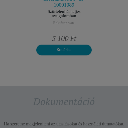
10001089
Szőrtelenítés teljes
nyugalomban
Raktáron van.
t
5 100 Ft
Kosárba
Dokumentáció
Ha szeretné megjeleníteni az utasításokat és használati útmutatókat,