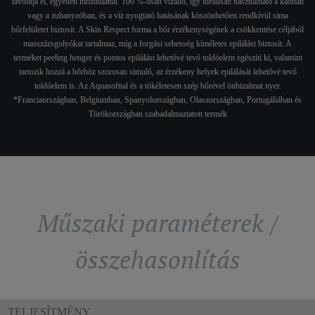
távolítja el, egyetlen mozdulattal. 100 %-osan vízálló, így ideálisan használható a kádban
vagy a zuhanyzóban, és a víz nyugtató hatásának köszönhetően rendkívül sima
bőrfelületet biztosít. A Skin Respect forma a bőr érzékenységének a csökkentése céljából
masszázsgolyókat tartalmaz, míg a forgási sebesség kíméletes epilálást biztosít. A
terméket peeling henger és pontos epilálást lehetővé tevő toldóelem egészíti ki, valamint
tartozik hozzá a bőrhöz szorosan simuló, az érzékeny helyek epilálását lehetővé tevő
toldóelem is. Az Aquasofttal és a tökéletesen szép bőrével önbizalmat nyer.
*Franciaországban, Belgiumban, Spanyolországban, Olaszországban, Portugáliában és
Törökországban szabadalmaztatott termék
Műszaki paraméterek /
összehasonlítás
TELJESÍTMÉNY