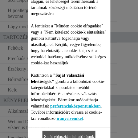
alapján, és lehetőséget teremthessünk a
tartalmak közösségi médiában történő
Hipoallergén ezüstion
megosztására.
bevonat
A fentieket a "Minden cookie elfogadása"
Lágy mód
vagy a "Nem kötelező cookie-k elutasítása"
TARTOZÉKOK
gombra kattintva fogadhatja vagy
utasíthatja el. Kérjük, vegye figyelembe,
Feltétek
4
hogy ha elutasítja a cookie-kat, csak a
weboldal hatékony működéséhez szükséges
Precíziós kiegészítő
cookie-kat használjuk.
Érzékeny részek kiegészítő
Kattintson a
"Saját választási
Bőrradírozó görgő
lehetőségek"
gombra a különböző cookie-
kategóriákkal kapcsolatos további
Kefe
információkért és a részletes választási
lehetőségekért. Bármikor módosíthatja
KÉNYELEM
választását
preferenciaközpontunkban
.
Alkalmazási területek
Lábak, test és arc
További információért olvassa el cookie-
kra vonatkozó
irányelveinket
.
Wet and Dry rendszer
vízben is használható
Saját választási lehetőségek
Levehető fej