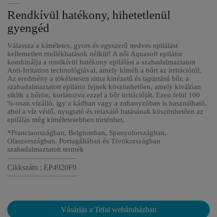
Rendkívül hatékony, hihetetlenül
gyengéd
Válassza a kíméletes, gyors és egyszerű nedves epilálást
kellemetlen mellékhatások nélkül! A női Aquasoft epilátor
kombinálja a rendkívül hatékony epilálást a szabadalmaztatott
Anti-Irritation technológiával, amely kíméli a bőrt az irritációtól.
Az eredmény a tökéletesen sima kinézetű és tapintású bőr, a
szabadalmaztatott epilátor fejnek köszönhetően, amely kiválóan
siklik a bőrön, korlátozva ezzel a bőr irritációját. Ezen felül 100
%-osan vízálló, így a kádban vagy a zuhanyzóban is használható,
ahol a víz védő, nyugtató és relaxáló hatásának köszönhetően az
epilálás még kíméletesebben történhet.
*Franciaországban, Belgiumban, Spanyolországban,
Olaszországban, Portugáliában és Törökországban
szabadalmaztatott termék
Cikkszám : EP4920F0
Vásárlás a Tefal webáruházban