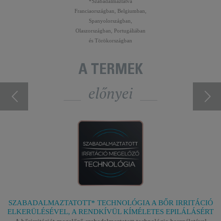
*Szabadalmaztatva
Franciaországban, Belgiumban,
Spanyolországban,
Olaszországban, Portugáliában
és Törökországban
A TERMÉK
előnyei
SZABADALMAZTATOTT* TECHNOLÓGIA A BŐR IRRITÁCIÓ
ELKERÜLÉSÉVEL, A RENDKÍVÜL KÍMÉLETES EPILÁLÁSÉRT