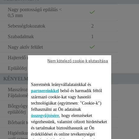
Nagy pontosságú epilálás <
0,5 mm
Sebességfokozatok
2
Szabadalmak
1
Nagy aktív felület
Hajterelő rendszer
Nem kötelező cookie-k elutasítása
Epilálófej technológia
Skin Respect
KÉNYELMI FUNKCIÓK
Szeretnénk leányvállalatainkkal és
Masszírozó gömbök /
partnereinkkel
belső és harmadik féltől
Fájdalomérzet-csökkentés
származó cookie-kat vagy hasonló
technológiákat (együttesen: "Cookie-k")
Bőrgyógyászok által tesztelt
felhasználni az Ön adatainak
epilálófej
összegyűjtésére
, hogy elemzéseket
végezhessünk, valamint célzott hirdetéseket
Bőrbarát technológia
és tartalmakat biztosíthassunk az Ön
Higiénikus rozsdamentes
érdeklődései és online tevékenységei
acél csipeszek