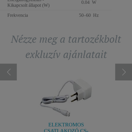
0.04 W
Kikapcsolt állapot (W)
Frekvencia
50–60 Hz
Nézze meg a tartozékbolt
exkluzív ajánlatait
24004
DEPILÁ
C
artás
Szőrtelení
n.
R
ELEKTROMOS
CSATLAKOZÓ CS-