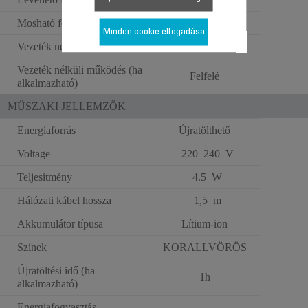
Mosható fej
Minden cookie elfogadása
Vezeték nélküli használat
Vezeték nélküli működés (ha
Felfelé
alkalmazható)
MŰSZAKI JELLEMZŐK
Energiaforrás
Újratölthető
Voltage
220–240 V
Teljesítmény
4.5 W
Hálózati kábel hossza
1,5 m
Akkumulátor típusa
Lítium-ion
Színek
KORALLVÖRÖS
Újratöltési idő (ha
1h
alkalmazható)
Energiafogyasztás -