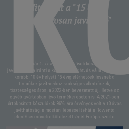
K
Mit jelent a "15 évig
gazdaságosan javítható"
2022. január 1-től a Rowenta növeli készülékeinek
javíthatósága iránti elkötelezettségét, és vállalja, hogy a
korábbi 10 év helyett 15 évig elérhetőek lesznek a
termékek javításához szükséges alkatrészek,
tisztességes áron, a 2022-ben bevezetett új, illetve az
egyéb gyártásban lévő termékei esetén is. A 2021-ben
értékesített készülékek 96%-ára érvényes volt a 10 éves
javíthatóság, a mostani lépéssel tehát a Rowenta
jelentősen növeli elkötelezettségét Európa-szerte.