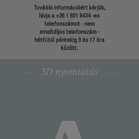
További információért kérjük,
hívja a
+36 1 801 8434
-es
telefonszámot - nem
emeltdíjas telefonszám -
hétfőtől péntekig 9 és 17 óra
között.
3D nyomtatás