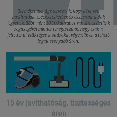
Termékeinket úgy tervezzük, hogy könnyen
javíthatóak, szétszerelhetőek és összerakhatóak
legyenek. Több mint 50 000 darabos raktárkészletünk
segítségével mindent megteszünk, hogy csak a
feltétlenül szükséges javításokat végezzük el, a lehető
legalacsonyabb áron.
15 év javíthatóság, tisztességes
áron