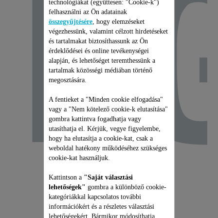
E
technológiákat (együttesen: "Cookie-k")
felhasználni az Ön adatainak
összegyűjtésére
, hogy elemzéseket
végezhessünk, valamint célzott hirdetéseket
és tartalmakat biztosíthassunk az Ön
érdeklődései és online tevékenységei
alapján, és lehetőséget teremthessünk a
tartalmak közösségi médiában történő
megosztására.
A fentieket a "Minden cookie elfogadása"
vagy a "Nem kötelező cookie-k elutasítása"
gombra kattintva fogadhatja vagy
utasíthatja el. Kérjük, vegye figyelembe,
hogy ha elutasítja a cookie-kat, csak a
weboldal hatékony működéséhez szükséges
cookie-kat használjuk.
Kattintson a
"Saját választási
lehetőségek"
gombra a különböző cookie-
kategóriákkal kapcsolatos további
információkért és a részletes választási
lehetőségekért. Bármikor módosíthatja