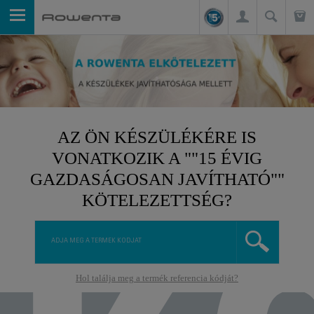
AZ ÖN KÉSZÜLÉKÉRE IS
VONATKOZIK A ""15 ÉVIG
GAZDASÁGOSAN JAVÍTHATÓ""
KÖTELEZETTSÉG?
Hol találja meg a termék referencia kódját?