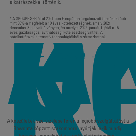
alkatrészekkel történik.
A
* A GROUPE SEB által 2021-ben Európában forgalmazott termékek több
Ö
mint 96%-a megfelelt a 10 éves kötelezettségnek, amely 2021.
december 31-ig volt érvényes, és amelyet 2022. január 1-jétől a 15
éves gazdaságos javíthatósági kötelezettség vált fel. A
pótalkatrészek alternatív technológiákból származhatnak.
K
Rowenta
A készülékek szervizelése terén a legjobb szolgáltatást a
Rowenta képzett szakemberei nyújtják, akik mindig