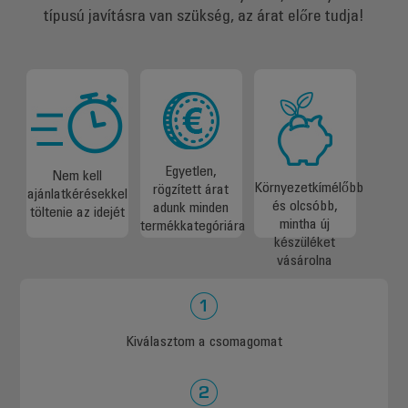
típusú javításra van szükség, az árat előre tudja!
Egyetlen,
Nem kell
Környezetkímélőbb
rögzített árat
ajánlatkérésekkel
és olcsóbb,
adunk minden
töltenie az idejét
mintha új
termékkategóriára
készüléket
vásárolna
Kiválasztom a csomagomat