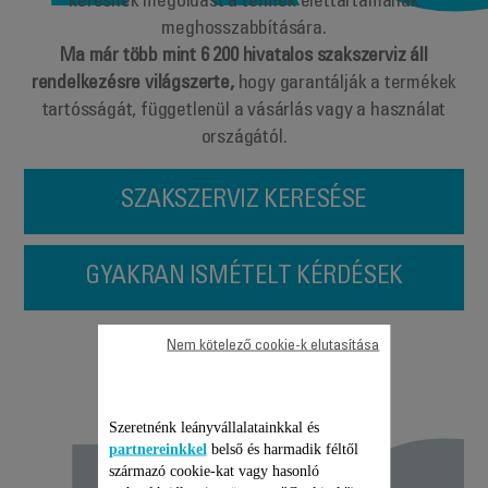
keresnek megoldást a termék élettartamának
meghosszabbítására.
Ma már több mint 6 200 hivatalos szakszerviz áll
rendelkezésre világszerte,
hogy garantálják a termékek
tartósságát, függetlenül a vásárlás vagy a használat
országától.
SZAKSZERVIZ KERESÉSE
GYAKRAN ISMÉTELT KÉRDÉSEK
Javítás,
Nem kötelező cookie-k elutasítása
Szeretnénk leányvállalatainkkal és
partnereinkkel
belső és harmadik féltől
származó cookie-kat vagy hasonló