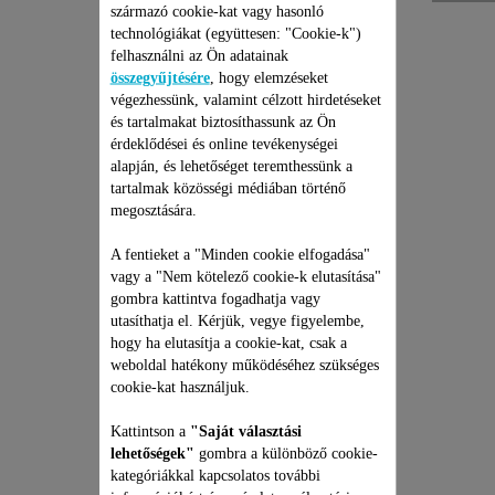
származó cookie-kat vagy hasonló
technológiákat (együttesen: "Cookie-k")
felhasználni az Ön adatainak
összegyűjtésére
, hogy elemzéseket
végezhessünk, valamint célzott hirdetéseket
és tartalmakat biztosíthassunk az Ön
érdeklődései és online tevékenységei
alapján, és lehetőséget teremthessünk a
tartalmak közösségi médiában történő
OLAJOS ÜVEG CS-
megosztására.
00139140
A fentieket a "Minden cookie elfogadása"
A jól működő haj- és
vagy a "Nem kötelező cookie-k elutasítása"
szakállnyíróhoz.
gombra kattintva fogadhatja vagy
Raktáron van.
utasíthatja el. Kérjük, vegye figyelembe,
1 270 Ft
hogy ha elutasítja a cookie-kat, csak a
weboldal hatékony működéséhez szükséges
cookie-kat használjuk.
Kosárba
Kattintson a
"Saját választási
lehetőségek"
gombra a különböző cookie-
kategóriákkal kapcsolatos további