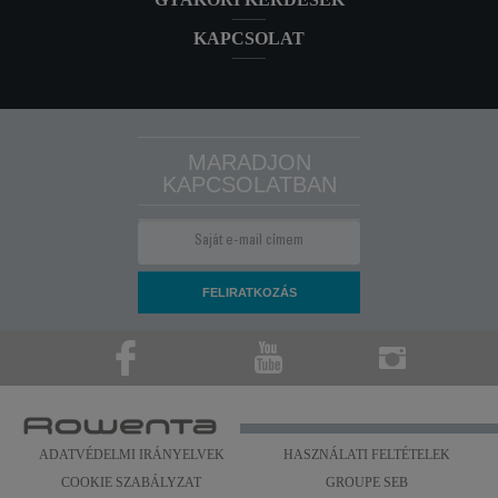
KAPCSOLAT
MARADJON
KAPCSOLATBAN
ADATVÉDELMI IRÁNYELVEK
HASZNÁLATI FELTÉTELEK
COOKIE SZABÁLYZAT
GROUPE SEB