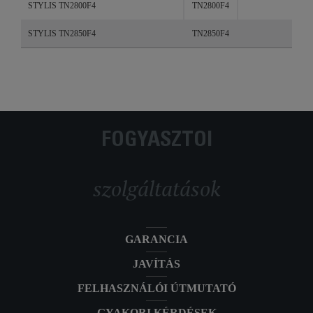
STYLIS TN2800F4
TN2800F4
STYLIS TN2850F4
TN2850F4
FOGYASZTÓI
szolgáltatások
GARANCIA
JAVÍTÁS
FELHASZNÁLÓI ÚTMUTATÓ
GYAKORI KÉRDÉSEK