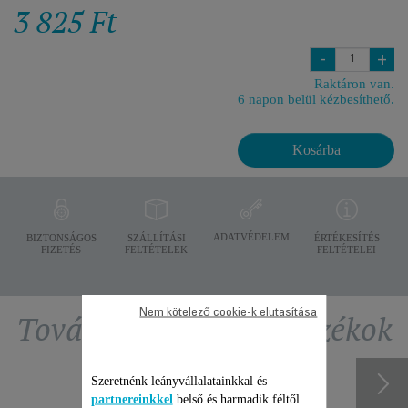
3 825 Ft
-
+
Raktáron van.
6 napon belül kézbesíthető.
Kosárba
ADATVÉDELEM
BIZTONSÁGOS
SZÁLLÍTÁSI
ÉRTÉKESÍTÉS
FIZETÉS
FELTÉTELEK
FELTÉTELEI
Nem kötelező cookie-k elutasítása
További ajánlott tartozékok
Szeretnénk leányvállalatainkkal és
partnereinkkel
belső és harmadik féltől