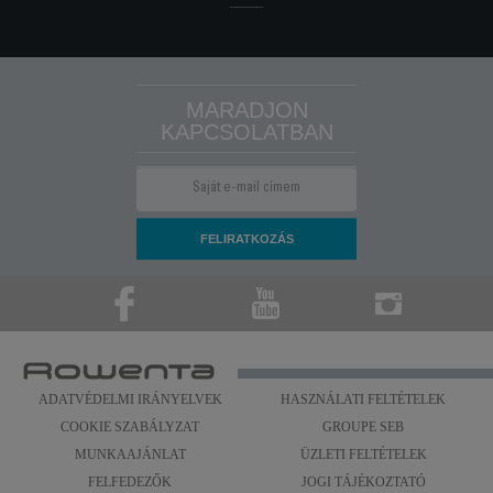
MARADJON
KAPCSOLATBAN
ADATVÉDELMI IRÁNYELVEK
HASZNÁLATI FELTÉTELEK
COOKIE SZABÁLYZAT
GROUPE SEB
MUNKAAJÁNLAT
ÜZLETI FELTÉTELEK
FELFEDEZŐK
JOGI TÁJÉKOZTATÓ