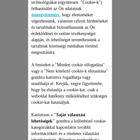
technológiákat (együttesen: "Cookie-k")
felhasználni az Ön adatainak
összegyűjtésére
, hogy elemzéseket
végezhessünk, valamint célzott hirdetéseket
és tartalmakat biztosíthassunk az Ön
érdeklődései és online tevékenységei
alapján, és lehetőséget teremthessünk a
USB-TÖLTŐKÁBEL SS-
tartalmak közösségi médiában történő
1810001299
megosztására.
USB-töltőkábel SS-1810001299
A fentieket a "Minden cookie elfogadása"
Raktáron van.
vagy a "Nem kötelező cookie-k elutasítása"
gombra kattintva fogadhatja vagy
utasíthatja el. Kérjük, vegye figyelembe,
hogy ha elutasítja a cookie-kat, csak a
5 100 Ft
weboldal hatékony működéséhez szükséges
cookie-kat használjuk.
Kosárba
Kattintson a
"Saját választási
lehetőségek"
gombra a különböző cookie-
kategóriákkal kapcsolatos további
információkért és a részletes választási
lehetőségekért. Bármikor módosíthatja