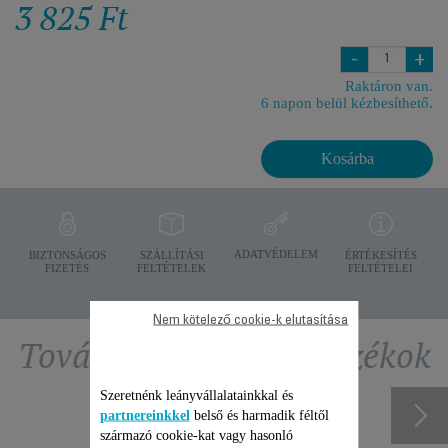
3 825 Ft
-
+
Raktáron van.
6 napon belül kézbesíthető.
Kosárba
ADATVÉDELEM
BIZTONSÁGOS
SZÁLLÍTÁSI
ÉRTÉKESÍTÉS
FIZETÉS
FELTÉTELEK
FELTÉTELEI
Nem kötelező cookie-k elutasítása
További ajánlott tartozékok
Szeretnénk leányvállalatainkkal és
partnereinkkel
belső és harmadik féltől
származó cookie-kat vagy hasonló