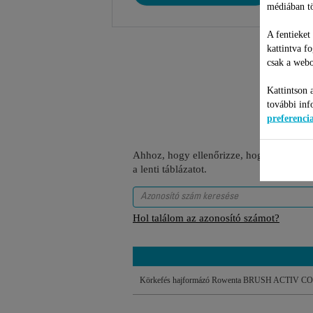
médiában tö
A fentieket
kattintva f
csak a webo
Kattintson 
további inf
preferenc
Ahhoz, hogy ellenőrizze, hogy ez a tétel
a lenti táblázatot.
Hol találom az azonosító számot?
Körkefés hajformázó Rowenta BRUSH ACTIV 