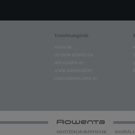
Termékkategóriák
VASALÓK
OTTHONI KÉNYELEM
NŐI HAJÁPOLÁS
A NŐK SZÉPSÉGÉÉRT
FÉRFI SZÉPSÉGÁPOLÁS
ADATVÉDELMI IRÁNYELVEK
HASZNÁLAT