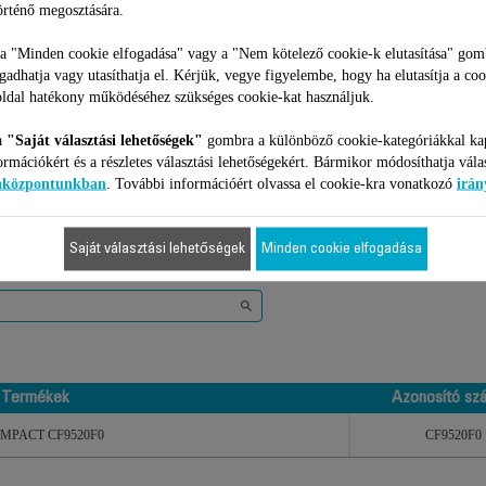
rténő megosztására.
 a "Minden cookie elfogadása" vagy a "Nem kötelező cookie-k elutasítása" gom
ogadhatja vagy utasíthatja el. Kérjük, vegye figyelembe, hogy ha elutasítja a coo
ldal hatékony működéséhez szükséges cookie-kat használjuk.
a
"Saját választási lehetőségek"
gombra a különböző cookie-kategóriákkal ka
1 Termékekhez
ormációkért és a részletes választási lehetőségekért. Bármikor módosíthatja vála
iaközpontunkban
. További információért olvassa el cookie-kra vonatkozó
irán
 kompatibilis az Ön készülékével, kérjük gépelje be a termék azonosító
Saját választási lehetőségek
Minden cookie elfogadása
Termékek
Azonosító sz
Termékek
Azonosító sz
COMPACT CF9520F0
CF9520F0