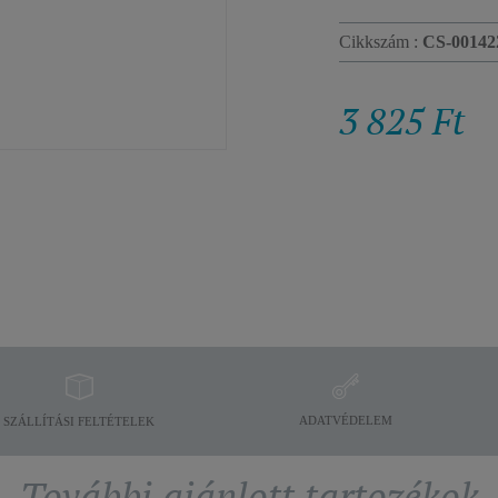
Cikkszám :
CS-00142
3 825 Ft
ADATVÉDELEM
SZÁLLÍTÁSI FELTÉTELEK
További ajánlott tartozékok