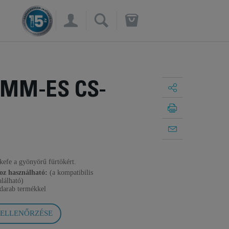
×
0 MM-ES CS-
kefe a gyönyörű fürtökért.
oz használható:
(a kompatibilis
alálható)
darab termékkel
 ELLENŐRZÉSE