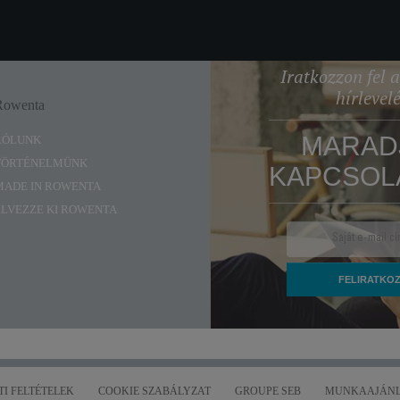
Iratkozzon fel
hírlevel
Rowenta
Enjoy
MARAD
RÓLUNK
TÖRTÉNELMÜNK
KAPCSOL
MADE IN ROWENTA
ÉLVEZZE KI ROWENTA
I FELTÉTELEK
COOKIE SZABÁLYZAT
GROUPE SEB
MUNKAAJÁNL