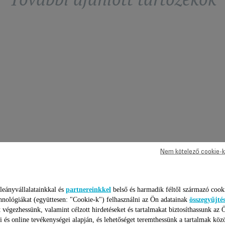
Nem kötelező cookie-k
leányvállalatainkkal és
partnereinkkel
belső és harmadik féltől származó cook
hnológiákat (együttesen: "Cookie-k") felhasználni az Ön adatainak
összegyűjté
 végezhessünk, valamint célzott hirdetéseket és tartalmakat biztosíthassunk az 
i és online tevékenységei alapján, és lehetőséget teremthessünk a tartalmak köz