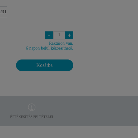
231
-
+
Raktáron van.
6 napon belül kézbesíthető.
Kosárba
ÉRTÉKESÍTÉS FELTÉTELEI