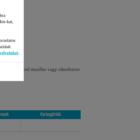
bra
kie-kat,
pcsolatos
sztását
yelveinket
.
 számát a kereső mezőbe vagy ellenőrizze
ámok
Kategóriák
ámok
Kategóriák