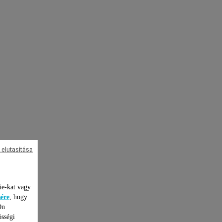
 elutasítása
ie-kat vagy
sére
, hogy
Ön
össégi