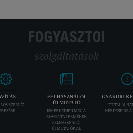
FOGYASZTÓI
szolgáltatások
AVÍTÁS
FELHASZNÁLÓI
GYAKORI K
ÚTMUTATÓ
ALOS SZERVÍZ
ITT TALÁLHA
ERESÉSE
ISMERKEDJEN MEG A
KÉRDÉSEIRE A
ROWENTA TERMÉKEK
FELHASZNÁLÓI
ÚTMUTATÓIVAL