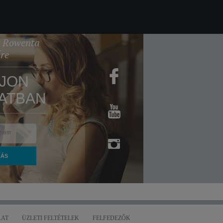
 a Rowenta
ére
JON
ATBAN
AT
ÜZLETI FELTÉTELEK
FELFEDEZŐK