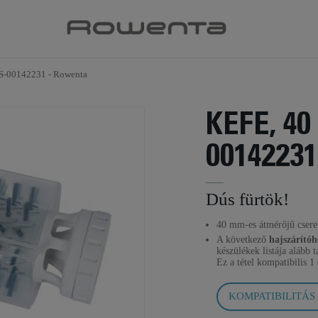
CS-00142231 - Rowenta
KEFE, 4
00142231
Dús fürtök!
40 mm-es átmérőjű csere
A következő
hajszárítóh
készülékek listája alább t
Ez a tétel kompatibilis
1 
KOMPATIBILITÁS