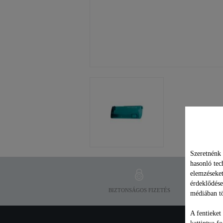
Szeretnénk 
hasonló tec
elemzéseket
érdeklődése
BIZTONSÁGOS FIZETÉS
médiában tö
A fentieket
kattintva f