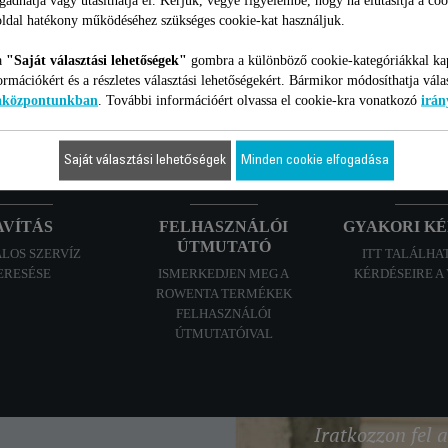
FOGYASZTÓI
ldal hatékony működéséhez szükséges cookie-kat használjuk.
a
"Saját választási lehetőségek"
gombra a különböző cookie-kategóriákkal ka
szolgáltatások
ormációkért és a részletes választási lehetőségekért. Bármikor módosíthatja vála
iaközpontunkban
. További információért olvassa el cookie-kra vonatkozó
irán
Saját választási lehetőségek
Minden cookie elfogadása
AVÍTÁS
FELHASZNÁLÓI
GYAKORI K
ÚTMUTATÓ
ALOS SZERVÍZ
ITT TALÁLHA
ERESÉSE
ISMERKEDJEN MEG A
KÉRDÉSEIRE A
ROWENTA TERMÉKEK
FELHASZNÁLÓI
ÚTMUTATÓIVAL
Iratkozzon fel