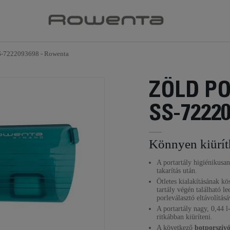
SS-7222093698 - Rowenta
ZÖLD P
SS-7222
Könnyen kiürít
A portartály higiénikusan
takarítás után.
Ötletes kialakításának kö
tartály végén található le
porleválasztó eltávolításá
A portartály nagy, 0,44 
ritkábban kiüríteni.
A következő
botporszív