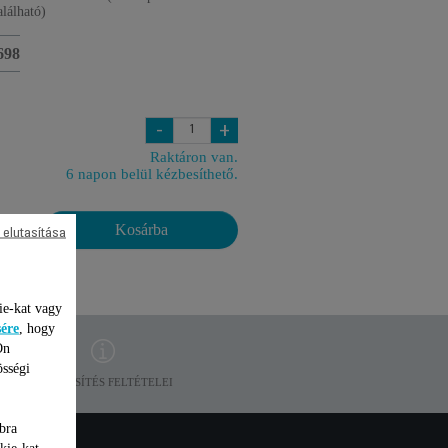
alálható)
698
-
+
Raktáron van.
6 napon belül kézbesíthető.
Kosárba
 elutasítása
ie-kat vagy
sére
, hogy
Ön
össégi
ÉRTÉKESÍTÉS FELTÉTELEI
bra
kie-kat,