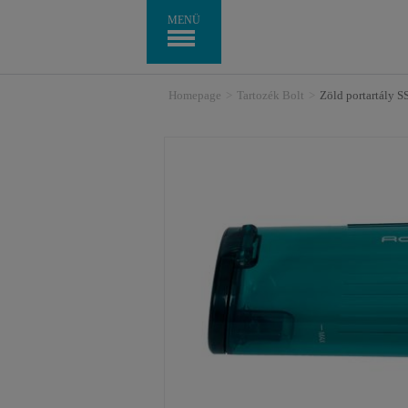
MENÜ
Homepage
>
Tartozék Bolt
>
Zöld portartály 