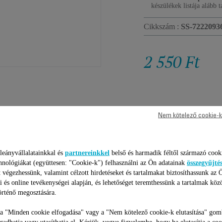
készülékek listája alább t
Cikkszám :
SS-7222093
2 550 Ft
Nem kötelező cookie-k
leányvállalatainkkal és
partnereinkkel
belső és harmadik féltől származó cook
hnológiákat (együttesen: "Cookie-k") felhasználni az Ön adatainak
összegyűjté
 végezhessünk, valamint célzott hirdetéseket és tartalmakat biztosíthassunk az 
i és online tevékenységei alapján, és lehetőséget teremthessünk a tartalmak köz
ADATVÉDELEM
SZÁLLÍTÁSI FELTÉTELEK
rténő megosztására.
 a "Minden cookie elfogadása" vagy a "Nem kötelező cookie-k elutasítása" gom
ogadhatja vagy utasíthatja el. Kérjük, vegye figyelembe, hogy ha elutasítja a coo