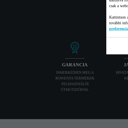
csak a webo
Kattintson 
további inf
preferenc
GARANCIA
J
ISMERKEDJEN MEG A
HIVAT
ROWENTA TERMÉKEK
K
FELHASZNÁLÓI
ÚTMUTATÓIVAL