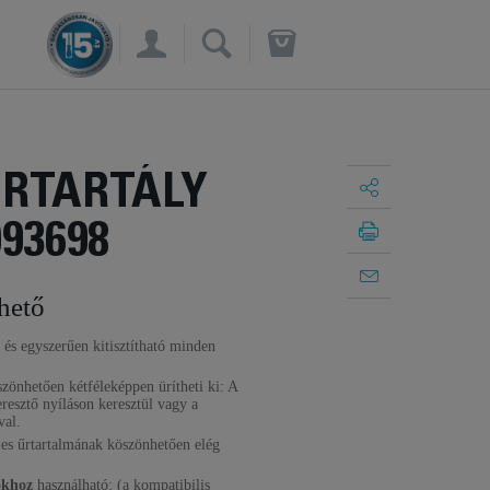
×
ORTARTÁLY
093698
hető
 és egyszerűen kitisztítható minden
szönhetően kétféleképpen ürítheti ki: A
eresztő nyíláson keresztül vagy a
val.
l-es űrtartalmának köszönhetően elég
ókhoz
használható: (a kompatibilis