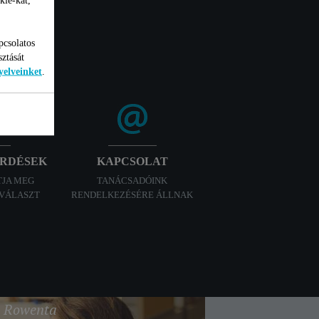
pcsolatos
sztását
yelveinket
.
ÉRDÉSEK
KAPCSOLAT
TJA MEG
TANÁCSADÓINK
 VÁLASZT
RENDELKEZÉSÉRE ÁLLNAK
 a Rowenta