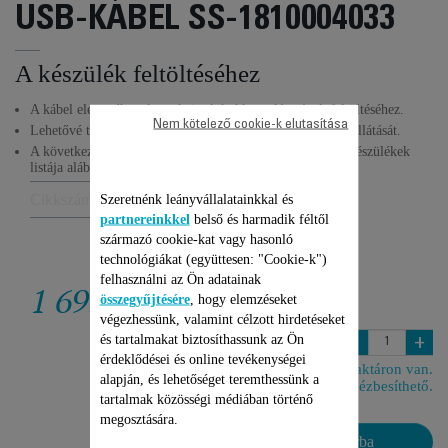
USB-KÁBEL SS-1810004033
A készülék feltöltéséhez
A kábel elengedhetetlen a hajnyíró akkumulátorának feltöltéséhez.
Nem kötelező cookie-k elutasítása
Lehetővé teszi az akkumulátor tartós és hatékony energiaellátását.
A következő
hajnyírókkal
használható: (a kompatibilis készülékek
listája alább található).
Cikkszám :
SS-1810004033
Szeretnénk leányvállalatainkkal és
partnereinkkel
belső és harmadik féltől
származó cookie-kat vagy hasonló
technológiákat (együttesen: "Cookie-k")
felhasználni az Ön adatainak
1 695 Ft
összegyűjtésére
, hogy elemzéseket
végezhessünk, valamint célzott hirdetéseket
és tartalmakat biztosíthassunk az Ön
-
+
érdeklődései és online tevékenységei
Raktáron van.
alapján, és lehetőséget teremthessünk a
6 napon belül kézbesíthető.
tartalmak közösségi médiában történő
megosztására.
Kosárba