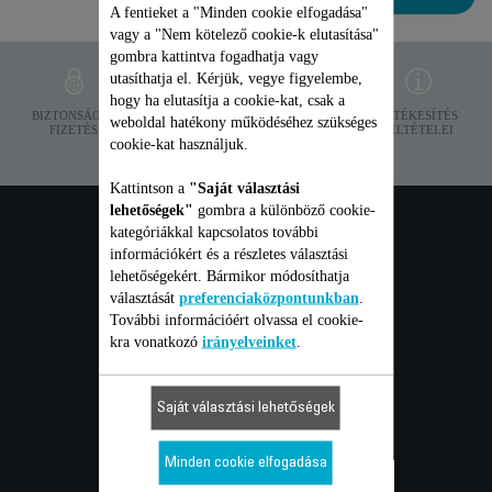
A fentieket a "Minden cookie elfogadása"
vagy a "Nem kötelező cookie-k elutasítása"
gombra kattintva fogadhatja vagy
utasíthatja el. Kérjük, vegye figyelembe,
hogy ha elutasítja a cookie-kat, csak a
ADATVÉDELEM
BIZTONSÁGOS
SZÁLLÍTÁSI
ÉRTÉKESÍTÉS
weboldal hatékony működéséhez szükséges
FIZETÉS
FELTÉTELEK
FELTÉTELEI
cookie-kat használjuk.
Kattintson a
"Saját választási
lehetőségek"
gombra a különböző cookie-
FOGYASZTÓI
kategóriákkal kapcsolatos további
információkért és a részletes választási
lehetőségekért. Bármikor módosíthatja
szolgáltatások
választását
preferenciaközpontunkban
.
További információért olvassa el cookie-
kra vonatkozó
irányelveinket
.
GARANCIA
Saját választási lehetőségek
JAVÍTÁS
FELHASZNÁLÓI ÚTMUTATÓ
Minden cookie elfogadása