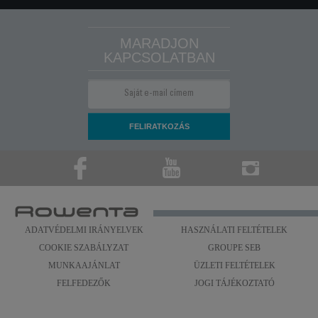
MARADJON
KAPCSOLATBAN
ADATVÉDELMI IRÁNYELVEK
HASZNÁLATI FELTÉTELEK
COOKIE SZABÁLYZAT
GROUPE SEB
MUNKAAJÁNLAT
ÜZLETI FELTÉTELEK
FELFEDEZŐK
JOGI TÁJÉKOZTATÓ