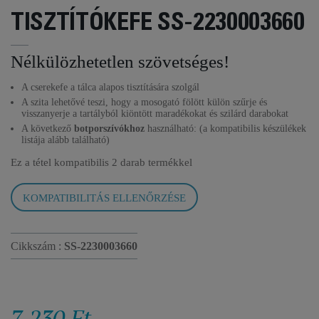
TISZTÍTÓKEFE SS-2230003660
Nélkülözhetetlen szövetséges!
A cserekefe a tálca alapos tisztítására szolgál
A szita lehetővé teszi, hogy a mosogató fölött külön szűrje és
visszanyerje a tartályból kiöntött maradékokat és szilárd darabokat
A következő
botporszívókhoz
használható: (a kompatibilis készülékek
listája alább található)
Ez a tétel kompatibilis
2 darab termékkel
KOMPATIBILITÁS ELLENŐRZÉSE
Cikkszám :
SS-2230003660
7 230 Ft