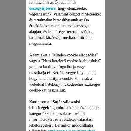
felhasználni az Ön adatainak
összegyűjtésére
, hogy elemzéseket
végezhessünk, valamint célzott hirdetéseket
és tartalmakat biztosíthassunk az Ön
érdeklődései és online tevékenységei
alapján, és lehetőséget teremthessünk a
FEKETE VÍZTARTÁLY
tartalmak közösségi médiában történő
SS-2230003648
megosztására.
Elengedhetetlen a takarításhoz!
A fentieket a "Minden cookie elfogadása"
vagy a "Nem kötelező cookie-k elutasítása"
gombra kattintva fogadhatja vagy
utasíthatja el. Kérjük, vegye figyelembe,
hogy ha elutasítja a cookie-kat, csak a
6 375 Ft
weboldal hatékony működéséhez szükséges
cookie-kat használjuk.
Kérek email-es értesítést, ha újra van készlet
Kattintson a
"Saját választási
lehetőségek"
gombra a különböző cookie-
kategóriákkal kapcsolatos további
információkért és a részletes választási
lehetőségekért. Bármikor módosíthatja
választását
preferenciaközpontunkban
.