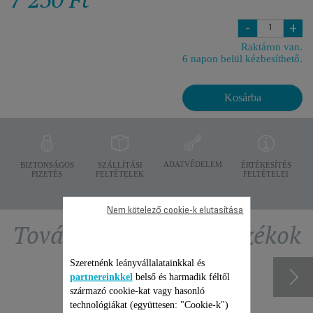
-
+
Raktáron van.
6 napon belül kézbesíthető.
Kosárba
ADATVÉDELEM
BIZTONSÁGOS
SZÁLLÍTÁSI
ÉRTÉKESÍTÉS
FIZETÉS
FELTÉTELEK
FELTÉTELEI
Nem kötelező cookie-k elutasítása
További ajánlott tartozékok
Szeretnénk leányvállalatainkkal és
partnereinkkel
belső és harmadik féltől
származó cookie-kat vagy hasonló
technológiákat (együttesen: "Cookie-k")